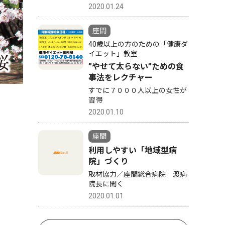
2020.01.24
座間
40歳以上の方のための「健康ダ
イエット」教室
”やせて太らない”ための食
事法をレクチャー
すでに７０００人以上の女性が
習得
2020.01.10
座間
利用しやすい「地域型病
院」づくり
取材協力／座間総合病院 渡病
院長に聞く
2020.01.01