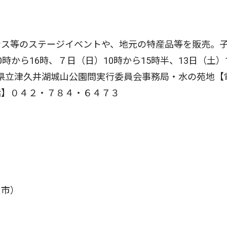
ス等のステージイベントや、地元の特産品等を販売。
から16時、７日（日）10時から15時半、13日（土）
所】県立津久井湖城山公園問実行委員会事務局・水の苑地【
話】０４２・７８４・６４７３
賀市）