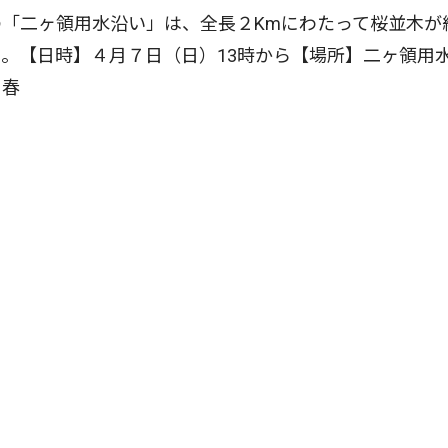
「二ヶ領用水沿い」は、全長２Kmにわたって桜並木が
。【日時】４月７日（日）13時から【場所】二ヶ領用
５春