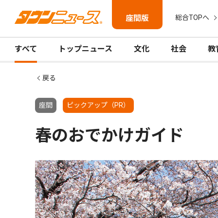
座間版
総合TOPへ
すべて
トップニュース
文化
社会
教
戻る
座間
ピックアップ（PR）
春のおでかけガイド