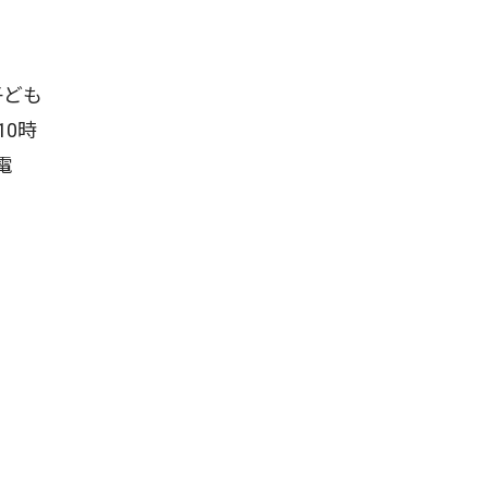
子ども
10時
電