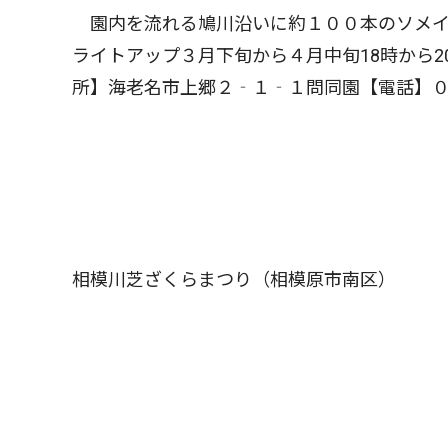
園内を流れる鳩川沿いに約１００本のソメイ
ライトアップ３月下旬から４月中旬18時から2
所】海老名市上郷２‐１‐１問同園【電話】
相模川芝ざくらまつり（相模原市南区）