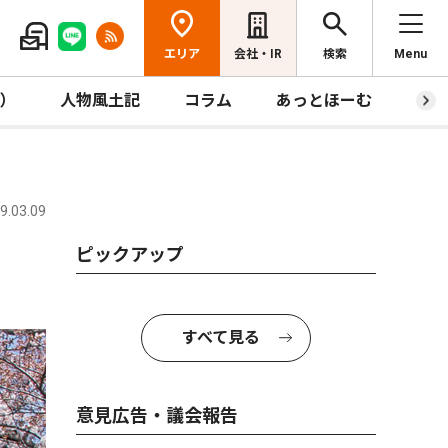
エリア
会社・IR
検索
Menu
R）
人物風土記
コラム
あっとほーむ
プレ
.03.09
ピックアップ
すべて見る
意見広告・議会報告