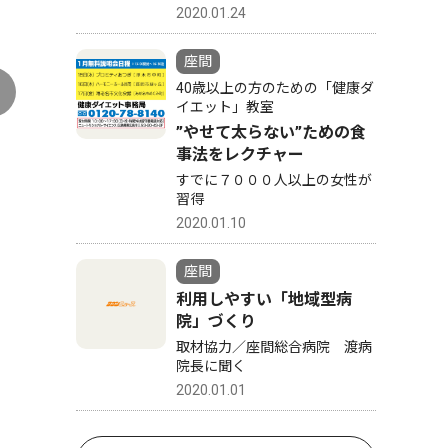
2020.01.24
座間
40歳以上の方のための「健康ダ
イエット」教室
”やせて太らない”ための食
事法をレクチャー
すでに７０００人以上の女性が
習得
2020.01.10
座間
利用しやすい「地域型病
院」づくり
取材協力／座間総合病院 渡病
院長に聞く
2020.01.01