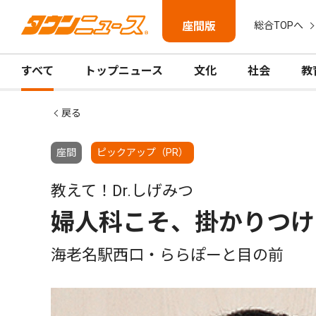
座間版
総合TOPへ
すべて
トップニュース
文化
社会
教
戻る
座間
ピックアップ（PR）
教えて！Dr.しげみつ
婦人科こそ、掛かりつけ
海老名駅西口・ららぽーと目の前