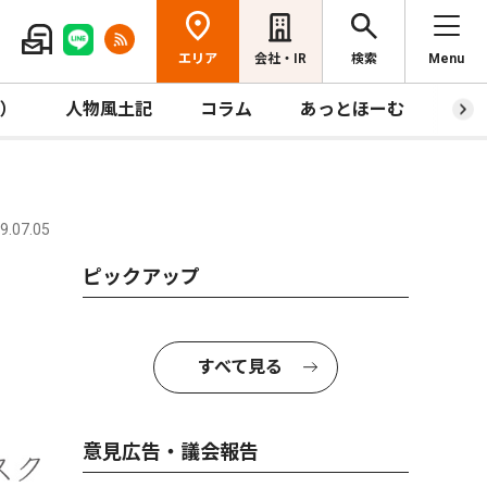
エリア
会社・IR
検索
Menu
R）
人物風土記
コラム
あっとほーむ
プレ
.07.05
ピックアップ
すべて見る
意見広告・議会報告