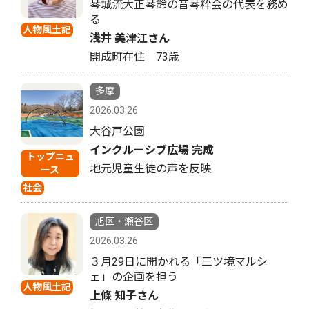
琴城流大正琴鈴の音琴粋会の代表を務め
る
人物風土記
浅井 美津江さん
開成町在住 73歳
多摩
2026.03.26
大谷戸公園
インクルーシブ広場 完成
トップニュ
地元児童生徒の声を反映
ース
社会
旭区・瀬谷区
2026.03.26
３月29日に開かれる「三ツ境マルシ
ェ」の企画を担う
人物風土記
上條 知子さん