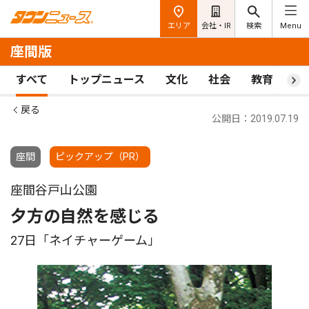
エリア
会社・IR
検索
Menu
座間版
すべて
トップニュース
文化
社会
教育
ス
戻る
公開日：2019.07.19
座間
ピックアップ（PR）
座間谷戸山公園
夕方の自然を感じる
27日「ネイチャーゲーム」