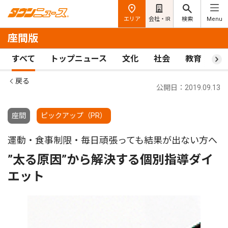
エリア
会社・IR
検索
Menu
座間版
すべて
トップニュース
文化
社会
教育
ス
戻る
公開日：2019.09.13
座間
ピックアップ（PR）
運動・食事制限・毎日頑張っても結果が出ない方へ
”太る原因”から解決する個別指導ダイ
エット