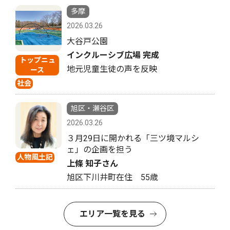
多摩
2026.03.26
大谷戸公園
インクルーシブ広場 完成
トップニュ
地元児童生徒の声を反映
ース
社会
旭区・瀬谷区
2026.03.26
３月29日に開かれる「三ツ境マルシ
ェ」の企画を担う
人物風土記
上條 知子さん
旭区下川井町在住 55歳
エリア一覧を見る