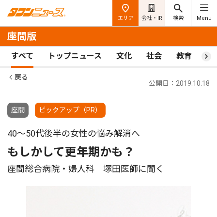
エリア
会社・IR
検索
Menu
座間版
すべて
トップニュース
文化
社会
教育
ス
戻る
公開日：2019.10.18
座間
ピックアップ（PR）
40〜50代後半の女性の悩み解消へ
もしかして更年期かも？
座間総合病院・婦人科 塚田医師に聞く