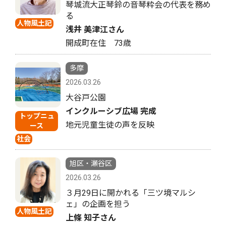
琴城流大正琴鈴の音琴粋会の代表を務め
る
人物風土記
浅井 美津江さん
開成町在住 73歳
多摩
2026.03.26
大谷戸公園
インクルーシブ広場 完成
トップニュ
地元児童生徒の声を反映
ース
社会
旭区・瀬谷区
2026.03.26
３月29日に開かれる「三ツ境マルシ
ェ」の企画を担う
人物風土記
上條 知子さん