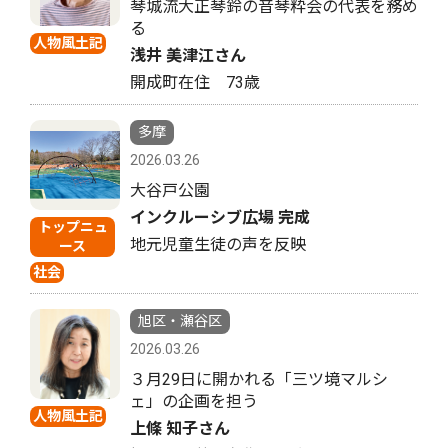
琴城流大正琴鈴の音琴粋会の代表を務め
る
人物風土記
浅井 美津江さん
開成町在住 73歳
多摩
2026.03.26
大谷戸公園
インクルーシブ広場 完成
トップニュ
地元児童生徒の声を反映
ース
社会
旭区・瀬谷区
2026.03.26
３月29日に開かれる「三ツ境マルシ
ェ」の企画を担う
人物風土記
上條 知子さん