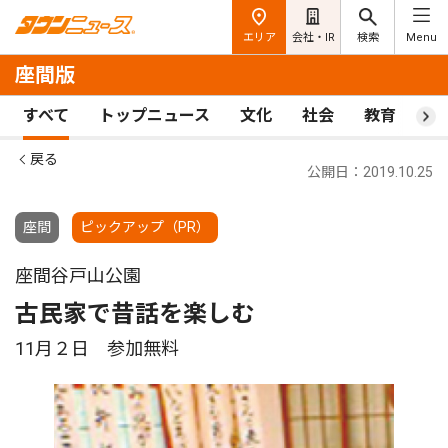
エリア
会社・IR
検索
Menu
座間版
すべて
トップニュース
文化
社会
教育
ス
戻る
公開日：2019.10.25
座間
ピックアップ（PR）
座間谷戸山公園
古民家で昔話を楽しむ
11月２日 参加無料