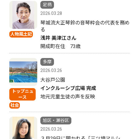
足柄
2026.03.28
琴城流大正琴鈴の音琴粋会の代表を務め
る
人物風土記
浅井 美津江さん
開成町在住 73歳
多摩
2026.03.26
大谷戸公園
インクルーシブ広場 完成
トップニュ
地元児童生徒の声を反映
ース
社会
旭区・瀬谷区
2026.03.26
３月29日に開かれる「三ツ境マルシ