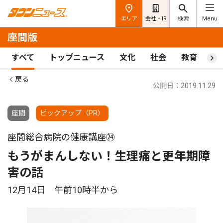
エリア
会社・IR
検索
Menu
座間版
すべて
トップニュース
文化
社会
教育
ス
戻る
公開日：2019.11.29
座間
ピックアップ（PR）
座間総合病院の健康講座㉔
もうがまんしない！生理痛と更年期障
害の話
12月14日 午前10時半から