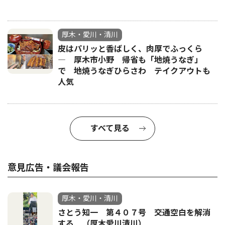
厚木・愛川・清川
皮はパリッと香ばしく、肉厚でふっくら
― 厚木市小野 帰省も「地焼うなぎ」
で 地焼うなぎひらさわ テイクアウトも
人気
すべて見る
意見広告・議会報告
厚木・愛川・清川
さとう知一 第４０７号 交通空白を解消
する （厚木愛川清川）