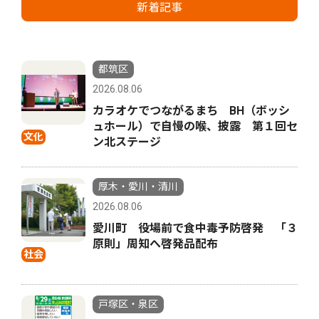
新着記事
都筑区
2026.08.06
カラオケでつながるまち BH（ボッシ
ュホール）で自慢の喉、披露 第１回セ
文化
ン北ステージ
厚木・愛川・清川
2026.08.06
愛川町 役場前で食中毒予防啓発 「３
原則」周知へ啓発品配布
社会
戸塚区・泉区