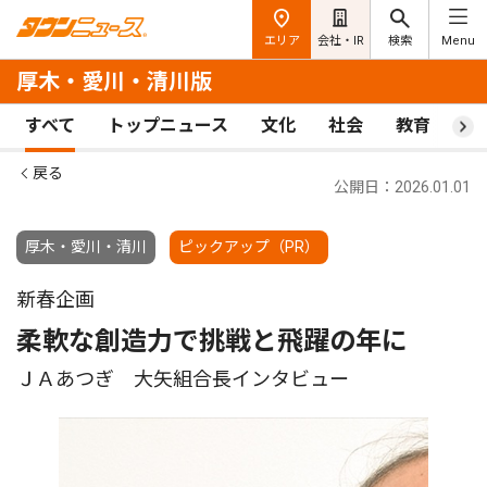
エリア
会社・IR
検索
Menu
厚木・愛川・清川版
すべて
トップニュース
文化
社会
教育
ス
戻る
公開日：2026.01.01
厚木・愛川・清川
ピックアップ（PR）
新春企画
柔軟な創造力で挑戦と飛躍の年に
ＪＡあつぎ 大矢組合長インタビュー