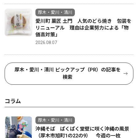
厚木・愛川・清川
愛川町 菓匠 土門 人気のどら焼き 包装を
リニューアル 理由は企業努力による「物
価高対策」
2026.08.07
厚木・愛川・清川 ピックアップ（PR）の記事を
検索
コラム
厚木・愛川・清川
沖縄そば ぱくぱく堂壁に咲く沖縄の風景
（厚木市旭町1の22の9） 今週の一枚