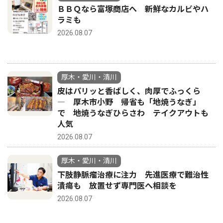
ＢＢＱなら富塚商店へ 新鮮なカルビやハ
ラミも
2026.08.07
厚木・愛川・清川
皮はパリッと香ばしく、肉厚でふっくら
― 厚木市小野 帰省も「地焼うなぎ」
で 地焼うなぎひらさわ テイクアウトも
人気
2026.08.07
厚木・愛川・清川
下肢静脈瘤治療に注力 先進医療で難治性
潰瘍も 放置せず専門医へ相談を
2026.08.07