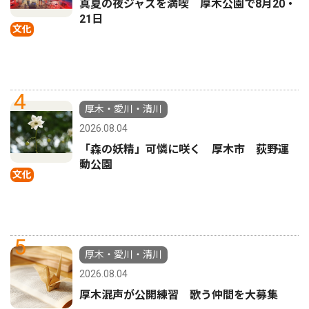
真夏の夜ジャズを満喫 厚木公園で8月20・
21日
文化
4
厚木・愛川・清川
2026.08.04
「森の妖精」可憐に咲く 厚木市 荻野運
動公園
文化
5
厚木・愛川・清川
2026.08.04
厚木混声が公開練習 歌う仲間を大募集