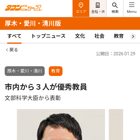
エリア
会社・IR
検索
Menu
厚木・愛川・清川版
すべて
トップニュース
文化
社会
教育
ス
戻る
公開日：2026.01.29
厚木・愛川・清川
教育
市内から３人が優秀教員
文部科学大臣から表彰