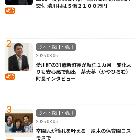
交付 清川村は５億２１００万円
政治
2
厚木・愛川・清川
2026.08.06
愛川町の31歳新町長が就任１カ月 変化よ
りも安心感で船出 茅大夢（かやひろむ）
政治
町長インタビュー
3
厚木・愛川・清川
2026.08.05
卒園児が憧れを叶える 厚木の保育園コス
モスで