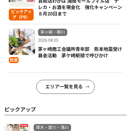
買取店わかば 湘南モールフィル店 テ
レカ・お酒を現金化 強化キャンペーン
ピックアッ
８月20日まで
プ（PR）
茅ヶ崎・寒川
2026.08.05
茅ヶ崎商工会議所青年部 熊本地震受け
募金活動 茅ケ崎駅頭で呼びかけ
社会
エリア一覧を見る
ピックアップ
厚木・愛川・清川