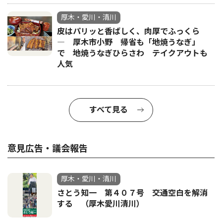
厚木・愛川・清川
皮はパリッと香ばしく、肉厚でふっくら
― 厚木市小野 帰省も「地焼うなぎ」
で 地焼うなぎひらさわ テイクアウトも
人気
すべて見る
意見広告・議会報告
厚木・愛川・清川
さとう知一 第４０７号 交通空白を解消
する （厚木愛川清川）