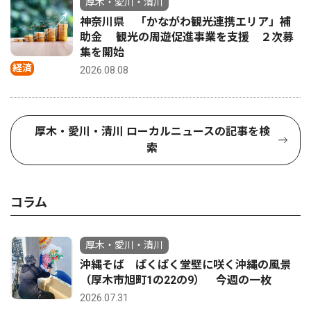
厚木・愛川・清川
神奈川県 「かながわ観光連携エリア」補
助金 観光の周遊促進事業を支援 ２次募
集を開始
経済
2026.08.08
厚木・愛川・清川 ローカルニュースの記事を検
索
コラム
厚木・愛川・清川
沖縄そば ぱくぱく堂壁に咲く沖縄の風景
（厚木市旭町1の22の9） 今週の一枚
2026.07.31