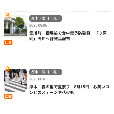
8
厚木・愛川・清川
2026.08.06
愛川町 役場前で食中毒予防啓発 「３原
則」周知へ啓発品配布
社会
9
厚木・愛川・清川
2026.08.01
厚木 森の里で夏祭り 8月15日 お笑いコ
ンビのステージや花火も
社会