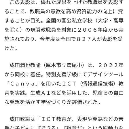
この表彰は、優れた成果を上げた教職員を表彰す
ることで、教職員の意欲を高め資質能力の向上に資
することが目的。全国の国公私立学校（大学・高専
を除く）の現職教職員を対象に２００６年度から実
施されており、今年度は全国で８２７人が表彰を受
けた。
成田潤也教諭（厚木市立鳶尾小）は、２０２２年
から同校に着任。特別支援学級にてデザインツール
「Ｃａｎｖａ」を用いたＩＣＴ（情報通信技術）教
育を実践。生成ＡＩなどを活用した、児童らの自由
な発想を活かす学習づくりが評価された。
成田教諭は「ＩＣＴ教育が、表現や発話などの苦
手な子どもに『できる』『得意だ』という原動力を