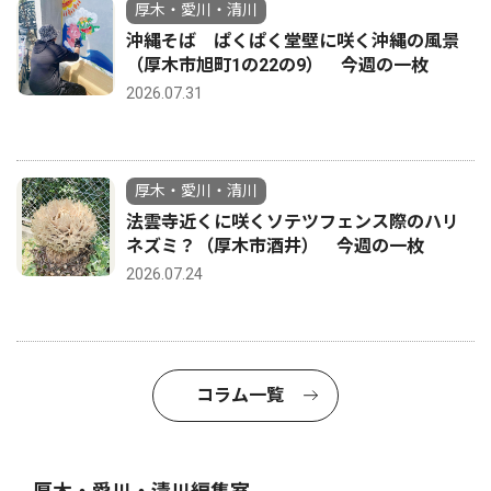
厚木・愛川・清川
沖縄そば ぱくぱく堂壁に咲く沖縄の風景
（厚木市旭町1の22の9） 今週の一枚
2026.07.31
厚木・愛川・清川
法雲寺近くに咲くソテツフェンス際のハリ
ネズミ？（厚木市酒井） 今週の一枚
2026.07.24
コラム一覧