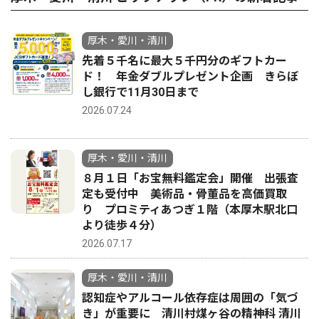
厚木・愛川・清川
先着５千名に最大５千円分のギフトカー
ド！ 年金ダブルプレゼント企画 きらぼ
し銀行で11月30日まで
2026.07.24
厚木・愛川・清川
８月１日「お宝無料鑑定会」開催 出張査
定も受付中 美術品・骨董品を高価買取
り プロミティあつぎ１階（本厚木駅北口
より徒歩４分）
2026.07.17
厚木・愛川・清川
認知症やアルコール依存症は周囲の「気づ
き」が重要に 清川村煤ヶ谷の精神科 清川