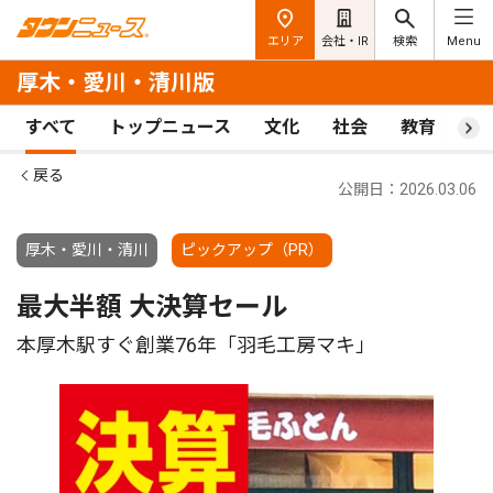
エリア
会社・IR
検索
Menu
厚木・愛川・清川版
すべて
トップニュース
文化
社会
教育
ス
戻る
公開日：2026.03.06
厚木・愛川・清川
ピックアップ（PR）
最大半額 大決算セール
本厚木駅すぐ創業76年「羽毛工房マキ」