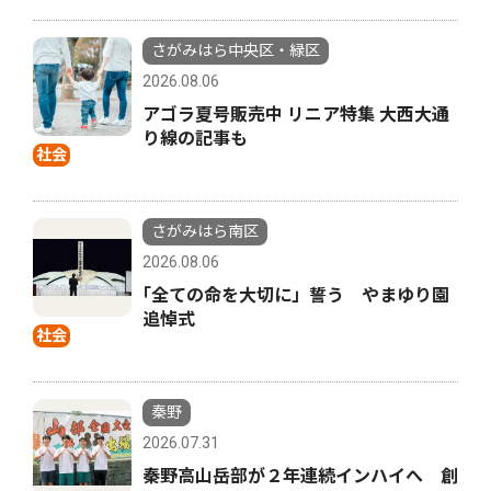
さがみはら中央区・緑区
2026.08.06
アゴラ夏号販売中 リニア特集 大西大通
り線の記事も
社会
さがみはら南区
2026.08.06
｢全ての命を大切に」誓う やまゆり園
追悼式
社会
秦野
2026.07.31
秦野高山岳部が２年連続インハイへ 創