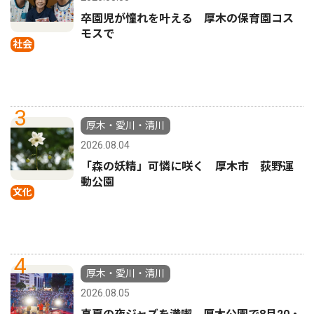
卒園児が憧れを叶える 厚木の保育園コス
モスで
社会
3
厚木・愛川・清川
2026.08.04
「森の妖精」可憐に咲く 厚木市 荻野運
動公園
文化
4
厚木・愛川・清川
2026.08.05