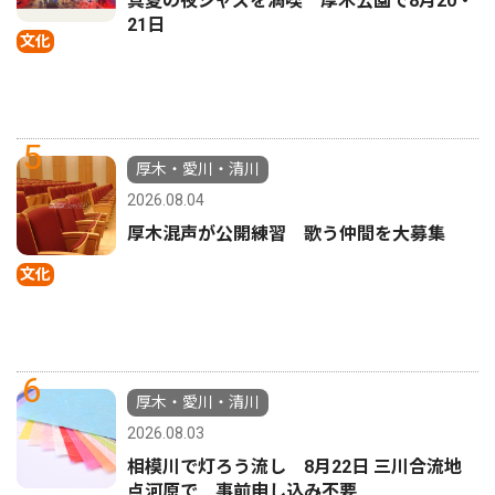
真夏の夜ジャズを満喫 厚木公園で8月20・
21日
文化
5
厚木・愛川・清川
2026.08.04
厚木混声が公開練習 歌う仲間を大募集
文化
6
厚木・愛川・清川
2026.08.03
相模川で灯ろう流し 8月22日 三川合流地
点河原で 事前申し込み不要