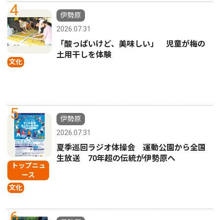
4
伊勢原
2026.07.31
「酸っぱいけど、美味しい」 児童が梅の
土用干しを体験
文化
5
伊勢原
2026.07.31
夏季巡回ラジオ体操会 運動公園から全国
生放送 70年超の伝統が伊勢原へ
トップニュ
ース
文化
6