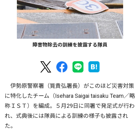
障害物除去の訓練を披露する隊員
伊勢原警察署（筧貴弘署長）がこのほど災害対策
に特化したチーム（Isehara Saigai taisaku Team／略
称ＩＳＴ）を編成。５月29日に同署で発足式が行わ
れ、式典後には隊員による訓練の様子も披露され
た。