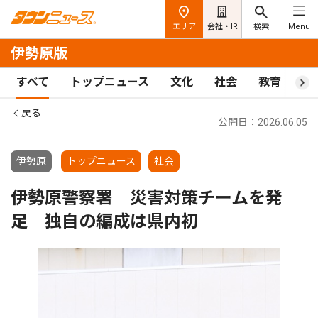
エリア
会社・IR
検索
Menu
伊勢原版
すべて
トップニュース
文化
社会
教育
ス
戻る
公開日：2026.06.05
伊勢原
トップニュース
社会
伊勢原警察署 災害対策チームを発
足 独自の編成は県内初