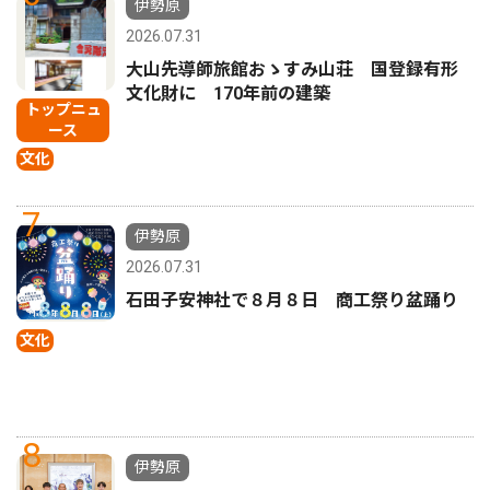
伊勢原
2026.07.31
大山先導師旅館おゝすみ山荘 国登録有形
文化財に 170年前の建築
トップニュ
ース
文化
7
伊勢原
2026.07.31
石田子安神社で８月８日 商工祭り盆踊り
文化
8
伊勢原