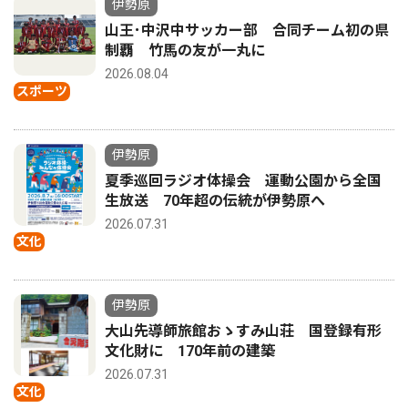
伊勢原
山王･中沢中サッカー部 合同チーム初の県
制覇 竹馬の友が一丸に
2026.08.04
スポーツ
伊勢原
夏季巡回ラジオ体操会 運動公園から全国
生放送 70年超の伝統が伊勢原へ
2026.07.31
文化
伊勢原
大山先導師旅館おゝすみ山荘 国登録有形
文化財に 170年前の建築
2026.07.31
文化