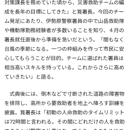
対策課長を務めていた頃から、災害救助チームの編
成を長年の目標にしてきた」と筧署長。今回のチー
ム発足にあたり、伊勢原警察署員の中で山岳救助隊
や機動隊勤務経験者が多数いることを知り、４月の
署長就任直後から準備を急いだという。「間もなく
台風の季節になる。一つの枠組みを作って市民に安
心してもらうことが目的。チームに選ばれた署員は
相当高いスキルを持っている。これからさらに高め
ていきたい」と語る。
式典後には、倒木などで寸断された道路の障害物
を排除し、高所から要救助者を地上へ降ろす訓練を
披露。筧署長は「初動の人命救助のタイムリミット
は72時間と言われる。その間にどれだけの人を救助