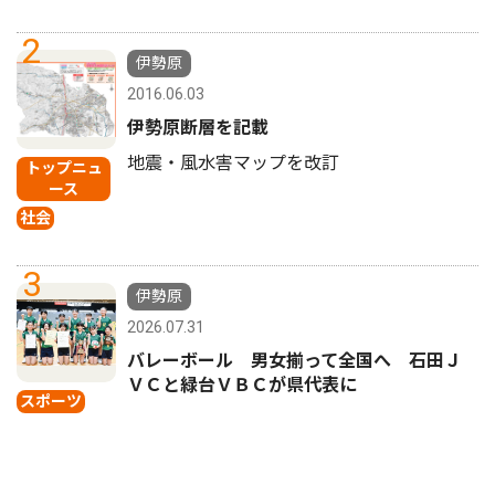
2
伊勢原
2016.06.03
伊勢原断層を記載
地震・風水害マップを改訂
トップニュ
ース
社会
3
伊勢原
2026.07.31
バレーボール 男女揃って全国へ 石田Ｊ
ＶＣと緑台ＶＢＣが県代表に
スポーツ