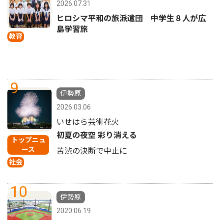
2026.07.31
ヒロシマ平和の旅派遣団 中学生８人が広
島学習旅
教育
9
伊勢原
2026.03.06
いせはら芸術花火
初夏の夜空 彩り消える
トップニュ
ース
苦渋の決断で中止に
社会
10
伊勢原
2020.06.19