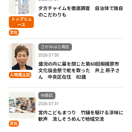
夕方チャイムを徹底調査 自治体で独自
のこだわりも
トップニュ
ース
文化
さがみはら南区
2026.07.30
盛況の内に幕を閉じた第60回相模原市
文化協会祭で舵を取った 井上 邦子さ
人物風土記
ん 中央区在住 82歳
中原区
2026.07.31
宮内こどもまつり 竹樋を駆ける涼味に
歓声 流しそうめんで地域交流
文化