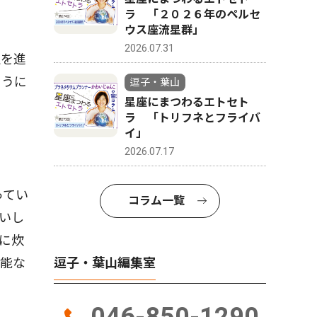
ラ 「２０２６年のペルセ
ウス座流星群」
2026.07.31
定を進
ように
逗子・葉山
星座にまつわるエトセト
ラ 「トリフネとフライバ
イ」
2026.07.17
ってい
コラム一覧
いし
に炊
可能な
逗子・葉山編集室