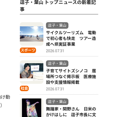
逗子・葉山 トップニュースの新着記
事
逗子・葉山
サイクルツーリズム 電動
で初心者も快走 ツアー造
成へ県実証事業
スポーツ
2026.07.31
逗子・葉山
子育てサイトズシノコ 居
場所つなぐ掲示板 医療施
設や支援情報掲載
社会
2026.07.31
向け動
逗子・葉山
貴）
舞踊家・関野さん 日米の
かけはしに 逗子市長に文