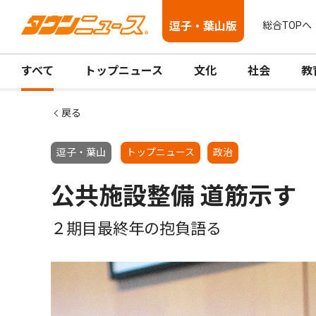
逗子・葉山版
総合TOPへ
すべて
トップニュース
文化
社会
教
戻る
逗子・葉山
トップニュース
政治
公共施設整備 道筋示す
２期目最終年の抱負語る