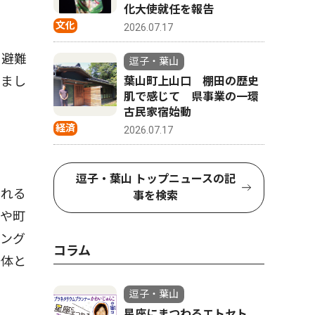
化大使就任を報告
文化
2026.07.17
、避難
逗子・葉山
しまし
葉山町上山口 棚田の歴史
肌で感じて 県事業の一環
古民家宿始動
経済
2026.07.17
逗子・葉山 トップニュースの記
される
事を検索
会や町
リング
コラム
一体と
逗子・葉山
星座にまつわるエトセト