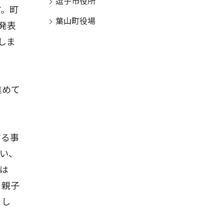
逗子市役所
す。町
葉山町役場
発表
しま
進めて
する事
い、
は
。親子
まし