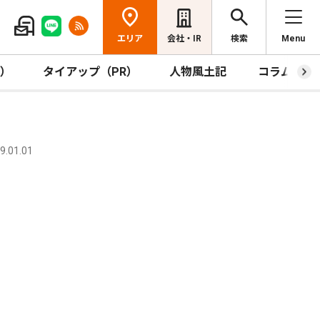
エリア
会社・IR
検索
Menu
R）
タイアップ（PR）
人物風土記
コラム
.01.01