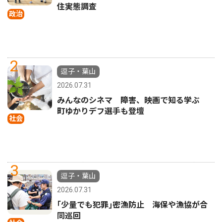
住実態調査
政治
2
逗子・葉山
2026.07.31
みんなのシネマ 障害、映画で知る学ぶ
町ゆかりデフ選手も登壇
社会
3
逗子・葉山
2026.07.31
｢少量でも犯罪｣密漁防止 海保や漁協が合
同巡回