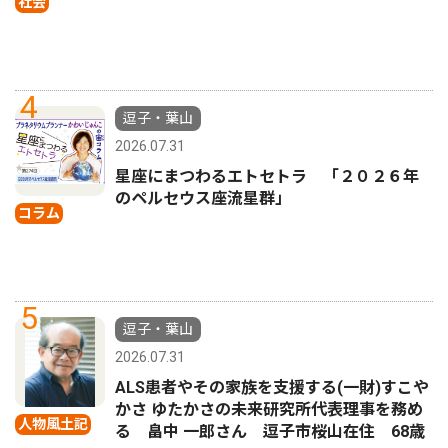
社会
4
逗子・葉山
2026.07.31
星座にまつわるエトセトラ 「２０２６年
のペルセウス座流星群」
コラム
5
逗子・葉山
2026.07.31
ALS患者やその家族を支援する(一財)すこや
かさ ゆたかさの未来研究所代表理事を務め
人物風土記
る 畠中 一郎さん 逗子市桜山在住 68歳