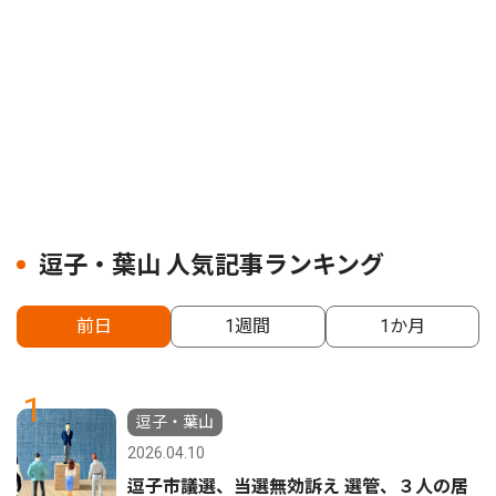
逗子・葉山 人気記事ランキング
前日
1週間
1か月
1
逗子・葉山
2026.04.10
逗子市議選、当選無効訴え 選管、３人の居