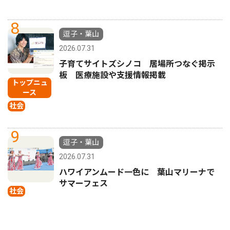
8
逗子・葉山
2026.07.31
子育てサイトズシノコ 居場所つなぐ掲示
板 医療施設や支援情報掲載
トップニュ
ース
社会
9
逗子・葉山
2026.07.31
ハワイアンムード一色に 葉山マリーナで
サマーフェス
社会