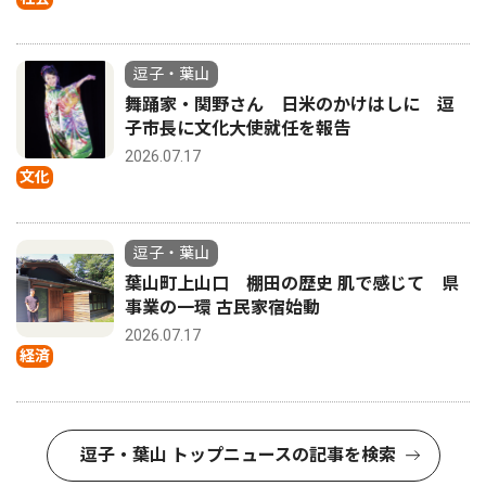
逗子・葉山
舞踊家・関野さん 日米のかけはしに 逗
子市長に文化大使就任を報告
2026.07.17
文化
逗子・葉山
葉山町上山口 棚田の歴史 肌で感じて 県
事業の一環 古民家宿始動
2026.07.17
経済
逗子・葉山 トップニュースの記事を検索