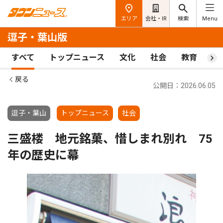
エリア
会社・IR
検索
Menu
逗子・葉山版
すべて
トップニュース
文化
社会
教育
ス
戻る
公開日：2026.06.05
逗子・葉山
トップニュース
社会
三盛楼 地元銘菓、惜しまれ別れ 75
年の歴史に幕