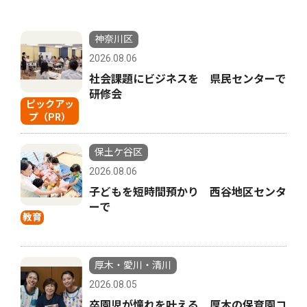
神奈川区
2026.08.06
社会課題にビジネスを 県民センターで
研修会
ピックアッ
プ（PR）
保土ケ谷区
2026.08.06
子どもを短時間預かり 西谷地区センタ
ーで
教育
厚木・愛川・清川
2026.08.05
卒園児が憧れを叶える 厚木の保育園コ