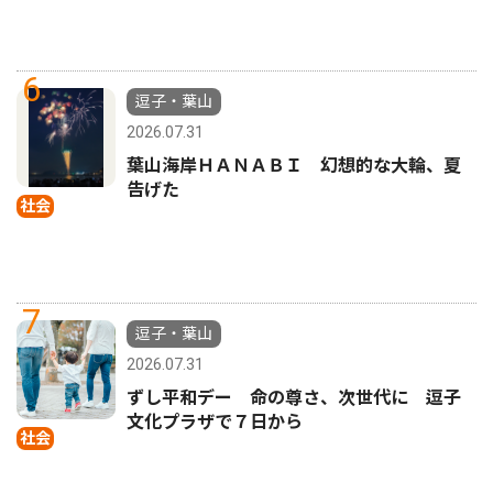
6
逗子・葉山
2026.07.31
葉山海岸ＨＡＮＡＢＩ 幻想的な大輪、夏
告げた
社会
7
逗子・葉山
2026.07.31
ずし平和デー 命の尊さ、次世代に 逗子
文化プラザで７日から
社会