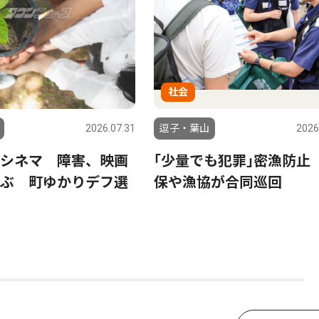
社会
2026.07.31
逗子・葉山
2026
シネマ 障害、映画
｢少量でも犯罪｣密漁防止
ぶ 町ゆかりデフ選
保や漁協が合同巡回