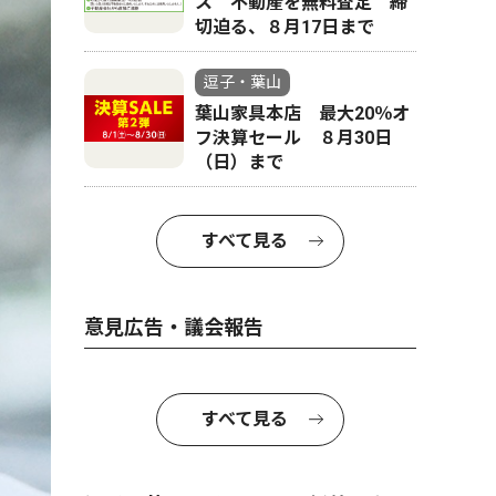
ス 不動産を無料査定 締
切迫る、８月17日まで
逗子・葉山
葉山家具本店 最大20％オ
フ決算セール ８月30日
（日）まで
すべて見る
意見広告・議会報告
すべて見る