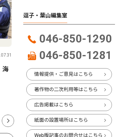
逗子・葉山編集室
046-850-1290
コラム
人物風土
046-850-1281
.07.31
逗子・葉山
2026.07.31
逗子・葉山
 海
星座にまつわるエトセトラ
ALS患
情報提供・ご意見はこちら
「２０２６年のペルセウス座
る(一財)
流星群」
の未来研
著作物の二次利用等はこちら
る 畠中
広告掲載はこちら
山在住 6
紙面の設置場所はこちら
Web版記事のお問合せはこちら