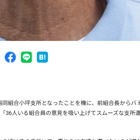
協同組合小坪支所となったことを機に、前組合長からバ
「36人いる組合員の意見を吸い上げてスムーズな支所