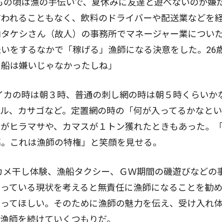
もの頃は漁の手伝いで、夏休みに友達と遊べないのが嫌
言われることもなく、飲料のドライバーや配送業などを
内タケシさん（故人）の事務所でマネージャー業につい
いをするなかで「稼げる」漁師になる決意をした。26
と船は嫌いじゃなかったしね」
イカの時は朝３時、普通の刺し網の時は朝５時くらいか
バル、カサゴなど。定置網の時の「何が入ってるかなと
いがヒラマサや、カマスが１トン獲れたときもあった。
高。これは漁師の特権」と笑顔を見せる。
カメ干し体験、漁船タクシー、ＧＷ期間の磯遊びなどの
なっている現状を考えると無責任に漁師になることを勧
入ってほしい。そのために漁師の魅力を伝え、受け入れ
は漁師を続けていくつもりだ。