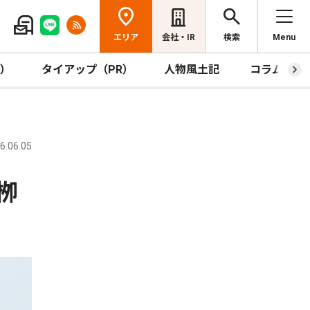
エリア
会社・IR
検索
Menu
R）
タイアップ（PR）
人物風土記
コラム
.06.05
栁