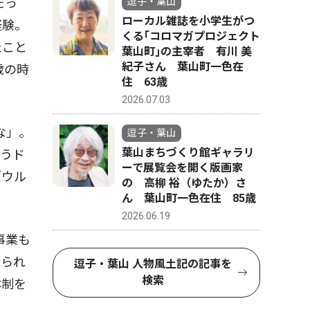
逗子・葉山
だっ
ローカル雑誌を小学生がつ
経験。
くる｢コロマガプロジェクト
たこと
葉山町｣の主宰者 有川 美
紀子さん 葉山町一色在
歳の時
住 63歳
2026.07.03
な」。
逗子・葉山
葉山まちづくり館ギャラリ
いうド
ーで展覧会を開く版画家
「ウル
の 高柳 裕（ゆたか）さ
ん 葉山町一色在住 85歳
2026.06.19
事業も
められ
逗子・葉山 人物風土記の記事を
検索
体制を