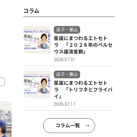
コラム
逗子・葉山
星座にまつわるエトセト
ラ 「２０２６年のペルセ
ウス座流星群」
2026.07.31
逗子・葉山
星座にまつわるエトセト
ラ 「トリフネとフライバ
4
5
イ」
2026.07.17
コラム一覧