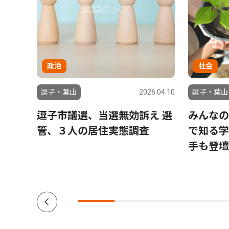
政治
社会
6.07.31
逗子・葉山
2026.04.10
逗子・葉山
レッキ
逗子市議選、当選無効訴え 選
みんなの
管、３人の居住実態調査
で知る学
手も登壇