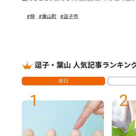
#祭
#葉山町
#逗子市
逗子・葉山 人気記事ランキン
前日
1
2