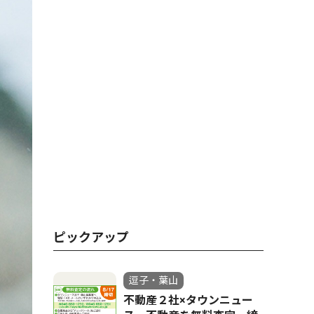
ピックアップ
逗子・葉山
不動産２社×タウンニュー