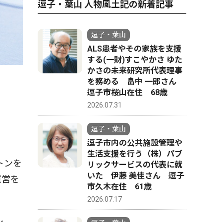
逗子・葉山 人物風土記の新着記事
逗子・葉山
ALS患者やその家族を支援
する(一財)すこやかさ ゆた
かさの未来研究所代表理事
を務める 畠中 一郎さん
逗子市桜山在住 68歳
2026.07.31
逗子・葉山
逗子市内の公共施設管理や
生活支援を行う（株）パブ
トンを
リックサービスの代表に就
いた 伊藤 美佳さん 逗子
運営を
市久木在住 61歳
2026.07.17