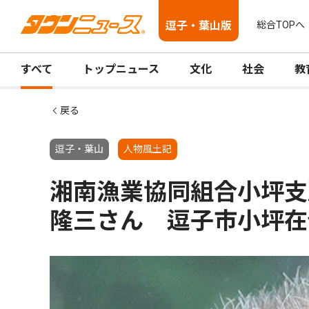
逗子・葉山版
総合TOPへ
すべて
トップニュース
文化
社会
教
戻る
逗子・葉山
人物風土記
湘南漁業協同組合小坪支
隆三さん 逗子市小坪在