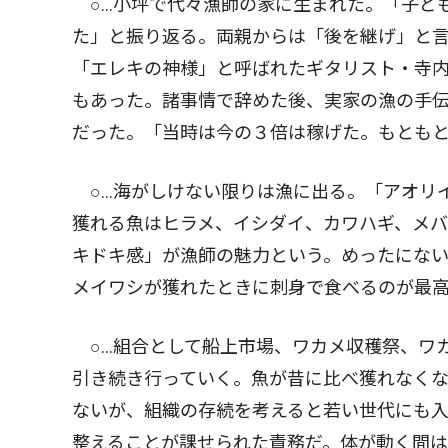
○…小坪で代々漁師の家に生まれた。「子ど
た」と振り返る。両親からは「後を継げ」と
「エレキの神様」と呼ばれたギタリスト・寺
もあった。諸事情で辞めた後、実家の漁の手伝
だった。「当時は今の３倍は稼げた。もとも
○…海がしけない限りは漁に出る。「アオリ
獲れる魚はヒラメ、イシダイ、カワハギ、メ
キドキ感」が漁師の魅力という。めったにな
メイワシが獲れたときに刺身で食べるのが最
○…組合として船上市場、ワカメ収穫祭、ワ
引き続き行っていく。魚が昔に比べ獲れなく
ないが、組織の存続を考えると若い世代にも
整えることが課せられた責務だ。体が動く間