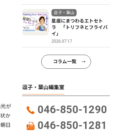
逗子・葉山
星座にまつわるエトセト
ラ 「トリフネとフライバ
イ」
2026.07.17
コラム一覧
逗子・葉山編集室
陽光が
046-850-1290
柱状か
046-850-1281
は朝日