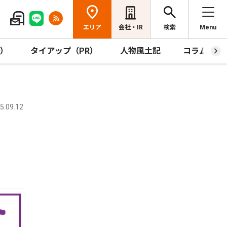
エリア
会社・IR
検索
Menu
R）
タイアップ（PR）
人物風土記
コラム
.09.12