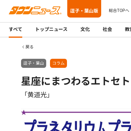
逗子・葉山版
総合TOPへ
すべて
トップニュース
文化
社会
教
戻る
逗子・葉山
コラム
星座にまつわるエトセト
「黄道光」