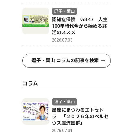
逗子・葉山
認知症保険 vol.47 人生
100年時代今から始める終
活のススメ
2026.07.03
逗子・葉山 コラムの記事を検索
コラム
逗子・葉山
星座にまつわるエトセト
ラ 「２０２６年のペルセ
ウス座流星群」
2026.07.31