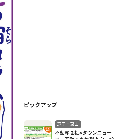
ピックアップ
逗子・葉山
不動産２社×タウンニュー