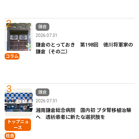
2
鎌倉
2026.07.31
鎌倉のとっておき 第198回 徳川将軍家の
鎌倉（その二）
コラム
3
鎌倉
2026.07.31
湘南鎌倉総合病院 国内初 ブタ腎移植治験
へ 透析患者に新たな選択肢を
トップニュ
ース
社会