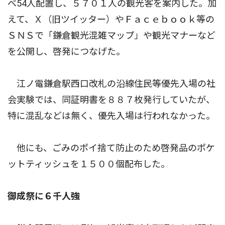
べ54人配置し、５７０１人の観光客を案内した。加
えて、Ｘ（旧ツイッター）やＦａｃｅｂｏｏｋ等の
ＳＮＳで「鎌倉観光混雑マップ」や観光マナーなど
を公開し、啓発につなげた。
江ノ電鎌倉駅西口改札の沿線住民等優先入場の社
会実験では、同証明書を８８７枚発行していたが、
特に混乱などは無く、優先入場は行われなかった。
他にも、ごみのポイ捨て防止のため啓発品のポケ
ットティッシュを１５００個配布した。
御成祭に６千人強