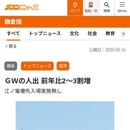
エリア
会社・IR
検索
Menu
鎌倉版
すべて
トップニュース
文化
社会
教育
ス
戻る
公開日：2025.05.16
鎌倉
トップニュース
経済
ＧＷの人出 前年比2〜3割増
江ノ電優先入場実施無し