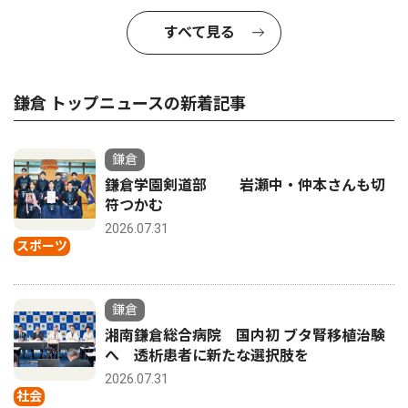
すべて見る
鎌倉 トップニュースの新着記事
鎌倉
鎌倉学園剣道部 岩瀬中・仲本さんも切
符つかむ
2026.07.31
スポーツ
鎌倉
湘南鎌倉総合病院 国内初 ブタ腎移植治験
へ 透析患者に新たな選択肢を
2026.07.31
社会