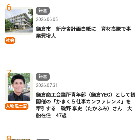
6
鎌倉
2026.06.05
鎌倉市 新庁舎計画白紙に 資材高騰で事
業費増大
社会
7
鎌倉
2026.07.31
鎌倉商工会議所青年部（鎌倉YEG）として初
開催の「かまくら仕事カンファレンス」を
人物風土記
牽引する 磯野 享史（たかふみ）さん 大
船在住 47歳
8