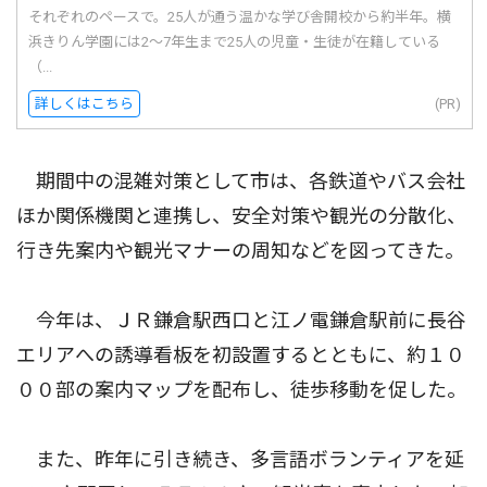
それぞれのペースで。25人が通う温かな学び舎開校から約半年。横
浜きりん学園には2〜7年生まで25人の児童・生徒が在籍している
（...
詳しくはこちら
(PR)
期間中の混雑対策として市は、各鉄道やバス会社
ほか関係機関と連携し、安全対策や観光の分散化、
行き先案内や観光マナーの周知などを図ってきた。
今年は、ＪＲ鎌倉駅西口と江ノ電鎌倉駅前に長谷
エリアへの誘導看板を初設置するとともに、約１０
００部の案内マップを配布し、徒歩移動を促した。
また、昨年に引き続き、多言語ボランティアを延