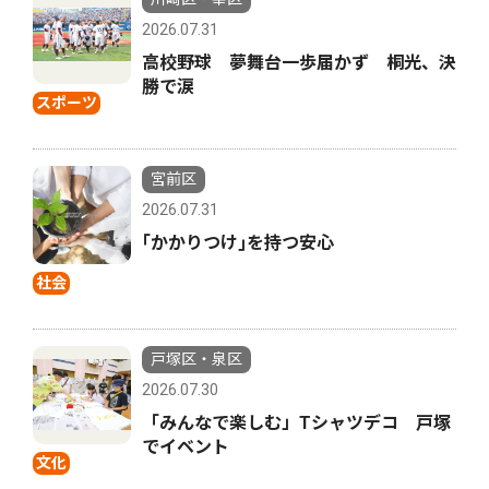
2026.07.31
高校野球 夢舞台一歩届かず 桐光、決
勝で涙
スポーツ
宮前区
2026.07.31
｢かかりつけ｣を持つ安心
社会
戸塚区・泉区
2026.07.30
「みんなで楽しむ」Tシャツデコ 戸塚
でイベント
文化