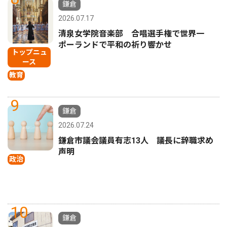
鎌倉
2026.07.17
清泉女学院音楽部 合唱選手権で世界一
ポーランドで平和の祈り響かせ
トップニュ
ース
教育
9
鎌倉
2026.07.24
鎌倉市議会議員有志13人 議長に辞職求め
声明
政治
10
鎌倉