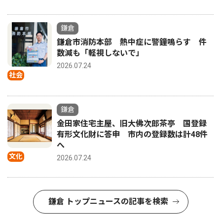
鎌倉
鎌倉市消防本部 熱中症に警鐘鳴らす 件
数減も「軽視しないで」
2026.07.24
社会
鎌倉
金田家住宅主屋、旧大佛次郎茶亭 国登録
有形文化財に答申 市内の登録数は計48件
へ
文化
2026.07.24
鎌倉 トップニュースの記事を検索