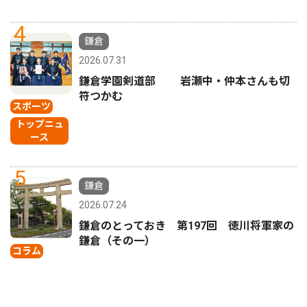
4
鎌倉
2026.07.31
鎌倉学園剣道部 岩瀬中・仲本さんも切
符つかむ
スポーツ
トップニュ
ース
5
鎌倉
2026.07.24
鎌倉のとっておき 第197回 徳川将軍家の
鎌倉（その一）
コラム