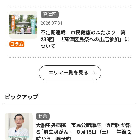
高津区
2026.07.31
不定期連載 市民健康の森だより 第
238回 「高津区民祭への出店参加」に
コラム
ついて
エリア一覧を見る
ピックアップ
鎌倉
大船中央病院 市民公開講座 専門医が語
る｢前立腺がん｣ ８月15日（土） 午後２
時から 要予約