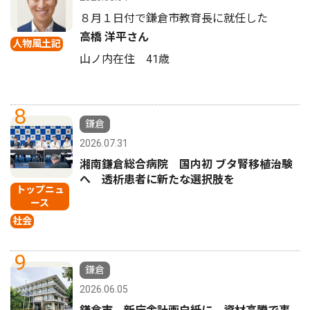
８月１日付で鎌倉市教育長に就任した
高橋 洋平さん
人物風土記
山ノ内在住 41歳
8
鎌倉
2026.07.31
湘南鎌倉総合病院 国内初 ブタ腎移植治験
へ 透析患者に新たな選択肢を
トップニュ
ース
社会
9
鎌倉
2026.06.05