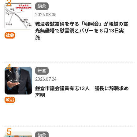
3
鎌倉
2026.08.05
戦没者慰霊碑を守る「明照会」が腰越の霊
光無盡塔で慰霊祭とバザーを８月13日実
社会
施
4
鎌倉
2026.07.24
鎌倉市議会議員有志13人 議長に辞職求め
声明
政治
5
鎌倉