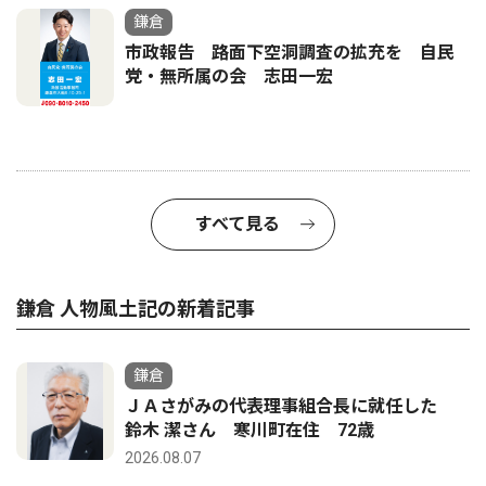
鎌倉
市政報告 路面下空洞調査の拡充を 自民
党・無所属の会 志田一宏
すべて見る
鎌倉 人物風土記の新着記事
鎌倉
ＪＡさがみの代表理事組合長に就任した
鈴木 潔さん 寒川町在住 72歳
2026.08.07