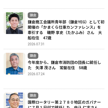
鎌倉
鎌倉商工会議所青年部（鎌倉YEG）として初
開催の「かまくら仕事カンファレンス」を
牽引する 磯野 享史（たかふみ）さん 大
船在住 47歳
2026.07.31
鎌倉
今年度から、鎌倉市消防団の団長に就任し
た 矢澤 茂さん 常盤在住 58歳
2026.07.24
鎌倉
国際ロータリー第２７８０地区のガバナー
に７月１日付で就任した 中込 仁志さん