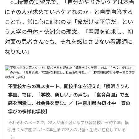
○...授業の実習先で、「自分がやりたいケアは本当
にその人が求めているケアなのか」と自問自答する
ことも。常に心に刻むのは「命だけは平等だ」とい
う大学の母体・徳洲会の理念。「看護を追求し、初
対面の患者さんでも、それを感じさせない看護師に
なりたい」
不登校からの再スタート。開校半年を迎えた「横浜きりん
学園」では、「学校、楽しい」の声も。「食育菜園」で五
感を刺激し、社会性を育む。／【神奈川県内初 小中一貫の
学びの多様化学校】
それぞれのペースで。25人が通う温かな学び舎開校から約半年。横
浜きりん学園には2〜7年生まで25人の児童・生徒が在籍している
（...