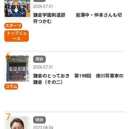
2026.07.31
鎌倉学園剣道部 岩瀬中・仲本さんも切
符つかむ
スポーツ
トップニュ
ース
6
鎌倉
2026.07.31
鎌倉のとっておき 第198回 徳川将軍家の
鎌倉（その二）
コラム
7
鎌倉
2023.08.04