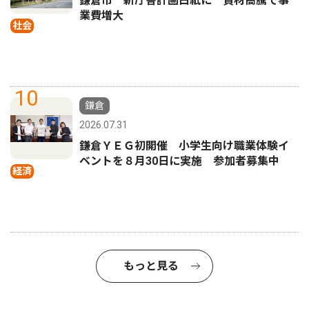
鎌倉市 新庁舎計画白紙に 資材高騰で事
業費増大
社会
10
鎌倉
2026.07.31
鎌倉ＹＥＧ初開催 小学生向け職業体験イ
ベントを８月30日に実施 参加者募集中
経済
もっと見る