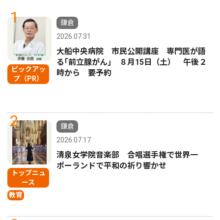
1
鎌倉
2026.07.31
大船中央病院 市民公開講座 専門医が語
る｢前立腺がん｣ ８月15日（土） 午後２
ピックアッ
時から 要予約
プ（PR）
2
鎌倉
2026.07.17
清泉女学院音楽部 合唱選手権で世界一
ポーランドで平和の祈り響かせ
トップニュ
ース
教育