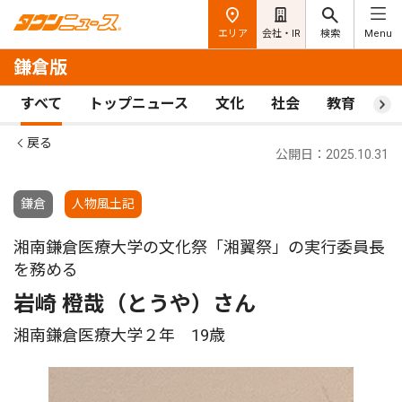
エリア
会社・IR
検索
Menu
鎌倉版
すべて
トップニュース
文化
社会
教育
ス
戻る
公開日：2025.10.31
鎌倉
人物風土記
湘南鎌倉医療大学の文化祭「湘翼祭」の実行委員長
を務める
岩崎 橙哉（とうや）さん
湘南鎌倉医療大学２年 19歳