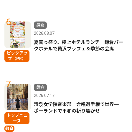
6
鎌倉
2026.08.07
夏真っ盛り、極上ホテルランチ 鎌倉パー
クホテルで贅沢ブッフェ＆季節の会席
ピックアッ
プ（PR）
7
鎌倉
2026.07.17
清泉女学院音楽部 合唱選手権で世界一
ポーランドで平和の祈り響かせ
トップニュ
ース
教育