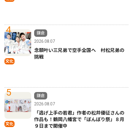
4
鎌倉
2026.08.07
念願叶い三兄弟で空手全国へ 村松兄弟の
挑戦
文化
5
鎌倉
2026.08.07
「逃げ上手の若君」作者の松井優征さんの
作品も！鶴岡八幡宮で「ぼんぼり祭」８月
文化
９日まで開催中