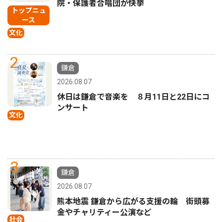
院・保護者合唱団が快挙
トップニュ
ース
文化
2
鎌倉
2026.08.07
休日は鎌倉で音楽を ８月11日と22日にコ
ンサート
文化
3
鎌倉
2026.08.07
熊本地震 鎌倉から広がる支援の輪 街頭募
金やチャリティー公演など
社会