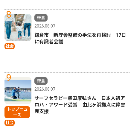
8
鎌倉
2026.08.07
鎌倉市 新庁舎整備の手法を再検討 17日
に有識者会議
社会
9
鎌倉
2026.08.07
サーフセラピー柴田康弘さん 日本人初ア
ロハ・アワード受賞 由比ヶ浜拠点に障害
トップニュ
児支援
ース
社会