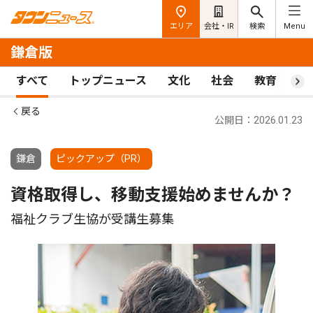
エリア
会社・IR
検索
Menu
鎌倉版
すべて
トップニュース
文化
社会
教育
ス
戻る
公開日：2026.01.23
鎌倉
ピックアップ（PR）
資格取得し、移動支援始めませんか？
福祉クラブ生協が受講生募集