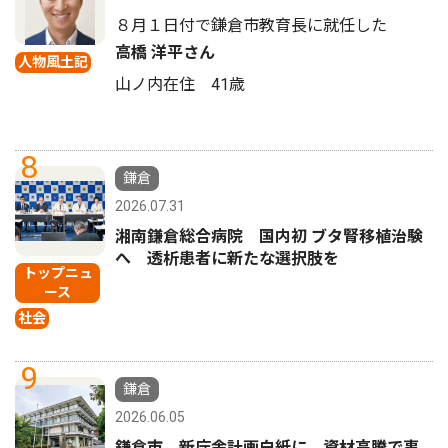
８月１日付で鎌倉市教育長に就任した
高橋 洋平さん
人物風土記
山ノ内在住 41歳
8
鎌倉
2026.07.31
湘南鎌倉総合病院 国内初 ブタ腎移植治験
へ 透析患者に新たな選択肢を
トップニュ
ース
社会
9
鎌倉
2026.06.05
鎌倉市 新庁舎計画白紙に 資材高騰で事