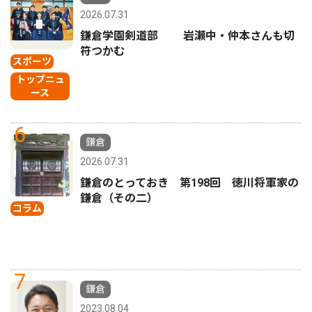
2026.07.31
鎌倉学園剣道部 岩瀬中・仲本さんも切
符つかむ
スポーツ
トップニュ
ース
6
鎌倉
2026.07.31
鎌倉のとっておき 第198回 徳川将軍家の
鎌倉（その二）
コラム
7
鎌倉
2023.08.04