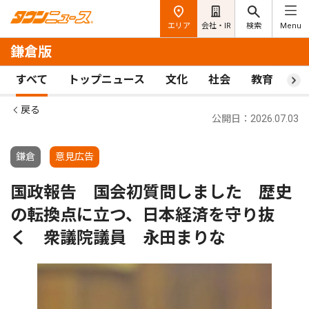
エリア
会社・IR
検索
Menu
鎌倉版
すべて
トップニュース
文化
社会
教育
ス
戻る
公開日：2026.07.03
鎌倉
意見広告
国政報告 国会初質問しました 歴史
の転換点に立つ、日本経済を守り抜
く 衆議院議員 永田まりな