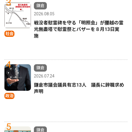
3
鎌倉
2026.08.05
戦没者慰霊碑を守る「明照会」が腰越の霊
光無盡塔で慰霊祭とバザーを８月13日実
社会
施
4
鎌倉
2026.07.24
鎌倉市議会議員有志13人 議長に辞職求め
声明
政治
5
鎌倉