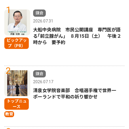
1
鎌倉
2026.07.31
大船中央病院 市民公開講座 専門医が語
る｢前立腺がん｣ ８月15日（土） 午後２
ピックアッ
時から 要予約
プ（PR）
2
鎌倉
2026.07.17
清泉女学院音楽部 合唱選手権で世界一
ポーランドで平和の祈り響かせ
トップニュ
ース
教育