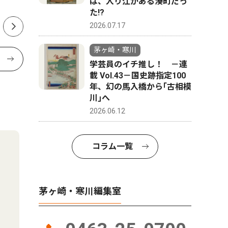
か
は、入り江がある湊町だっ
た!?
2026.07.17
茅ヶ崎・寒川
学芸員のイチ推し！ －連
載 Vol.43－国史跡指定100
年、幻の馬入橋から｢古相模
川｣へ
2026.06.12
コラム一覧
茅ヶ崎・寒川編集室