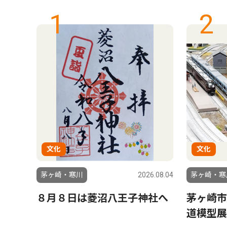
1
2
文化
文化
6.07.17
茅ヶ崎・寒川
2026.08.04
茅ヶ崎・寒
 特
８月８日は菱沼八王子神社へ
茅ヶ崎市
ショ
道模型展