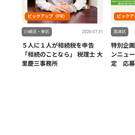
ピックアップ（PR）
ピックア
川崎区・幸区
2026.07.31
高津区
５人に１人が相続税を申告
特別企画
「相続のことなら」 税理士 大
ンニュー
里慶三事務所
定 応募