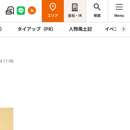
エリア
会社・IR
検索
Menu
R）
タイアップ（PR）
人物風土記
イベント
.11.08