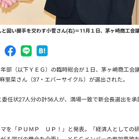
と固い握手を交わす小菅さん(右)＝11月１日、茅ヶ崎商工会
年部（以下ＹＥＧ）の臨時総会が１日、茅ヶ崎商工会
菅麻里菜さん（37・エバーサイクル）が選出された。
委任状27人分の計56人が、満場一致で新会長選出を承
マを「ＰＵＭＰ ＵＰ！」と発表。「経済人としての