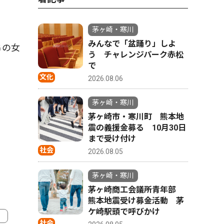
茅ヶ崎・寒川
みんなで「盆踊り」しよ
Ｇの女
う チャレンジパーク赤松
で
文化
2026.08.06
茅ヶ崎・寒川
茅ヶ崎市・寒川町 熊本地
震の義援金募る 10月30日
まで受け付け
社会
2026.08.05
茅ヶ崎・寒川
茅ヶ崎商工会議所青年部
熊本地震受け募金活動 茅
ケ崎駅頭で呼びかけ
社会