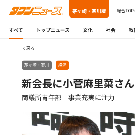
茅ヶ崎・寒川版
総合TOP
すべて
トップニュース
文化
社会
教
戻る
茅ヶ崎・寒川
経済
新会長に小菅麻里菜さん
商議所青年部 事業充実に注力