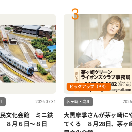
3
ピックアップ（PR）
川
2026.07.31
茅ヶ崎・寒川
2026
民文化会館 ミニ鉄
大黒摩季さんが茅ヶ崎に
 ８月６日〜８日
てくる ８月28日、茅ヶ