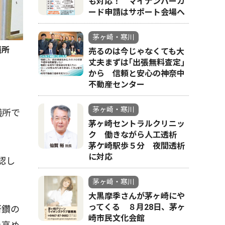
も対応！ マイナンバーカ
ード申請はサポート会場へ
茅ヶ崎・寒川
議所
売るのは今じゃなくても大
丈夫まずは｢出張無料査定｣
から 信頼と安心の神奈中
不動産センター
茅ヶ崎・寒川
議所で
茅ヶ崎セントラルクリニッ
ク 働きながら人工透析
茅ケ崎駅歩５分 夜間透析
に対応
認し
茅ヶ崎・寒川
大黒摩季さんが茅ヶ崎にや
ってくる ８月28日、茅ヶ
研鑽の
崎市民文化会館