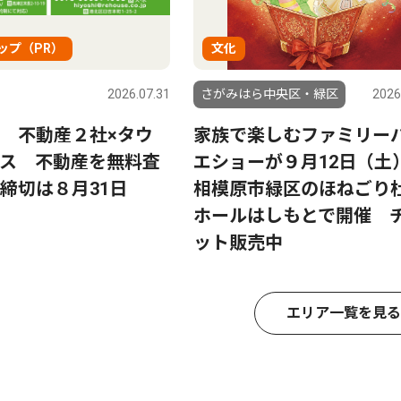
ップ（PR）
文化
2026.07.31
さがみはら中央区・緑区
2026
 不動産２社×タウ
家族で楽しむファミリー
ス 不動産を無料査
エショーが９月12日（土
締切は８月31日
相模原市緑区のほねごり
ホールはしもとで開催 
ット販売中
エリア一覧を見る