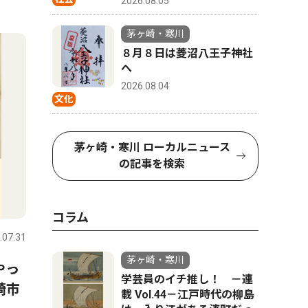
2026.08.05
4
5
茅ヶ崎・寒川
８月８日は菱沼八王子神社
へ
2026.08.04
文化
茅ヶ崎・寒川 ローカルニュース
の記事を検索
文化
トップニ
コラム
.07.31
茅ヶ崎・寒川
2026.07.31
茅ヶ崎・寒
茅ヶ崎・寒川
やっ
寒川神社参集殿で夏祭り 盆
茅ヶ崎市
学芸員のイチ推し！ －連
崎市
踊りや縁日で活気
出馬表明
載 Vol.44－江戸時代の柳島