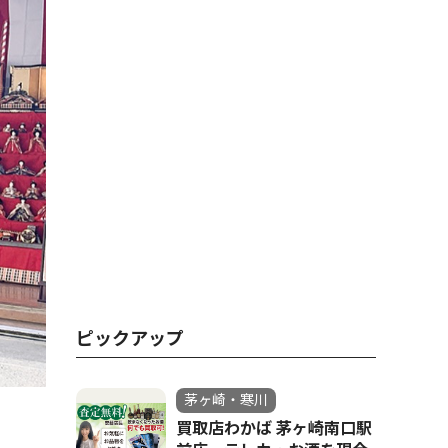
ピックアップ
茅ヶ崎・寒川
買取店わかば 茅ヶ崎南口駅