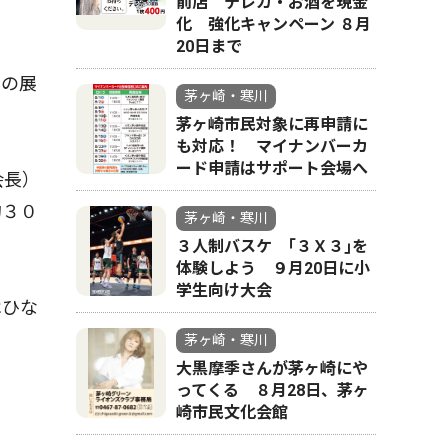
前店 テレカ・お酒を現金
化 強化キャンペーン ８月
20日まで
中の展
茅ヶ崎・寒川
茅ヶ崎市民対象に再申請に
も対応！ マイナンバーカ
ード申請はサポート会場へ
会長）
約３０
茅ヶ崎・寒川
３人制バスケ ｢３Ｘ３｣を
体験しよう ９月20日に小
学生向け大会
はひな
茅ヶ崎・寒川
大黒摩季さんが茅ヶ崎にや
ってくる ８月28日、茅ヶ
崎市民文化会館