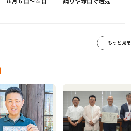
 ８月６日〜８日
踊りや縁日で活気
もっと見る