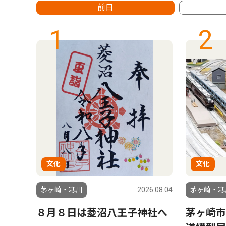
前日
1
2
文化
文化
8.11.16
茅ヶ崎・寒川
2026.08.04
茅ヶ崎・寒
な
８月８日は菱沼八王子神社へ
茅ヶ崎市