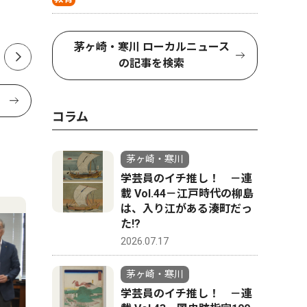
てくる ８月28日、茅ヶ崎市
出馬表明
民文化会館
か
茅ヶ崎・寒川 ローカルニュース
の記事を検索
コラム
茅ヶ崎・寒川
学芸員のイチ推し！ －連
載 Vol.44－江戸時代の柳島
は、入り江がある湊町だっ
た!?
2026.07.17
茅ヶ崎・寒川
学芸員のイチ推し！ －連