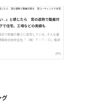
い…」と感じたら 窓の遮熱で酷暑対
グで住宅、工場などの実績も
日で部屋の暑さに苦労している...そんな室
建築総合技術会社「（株）Ｔ・Ｔ・Ｏ」推奨
(PR)
ング