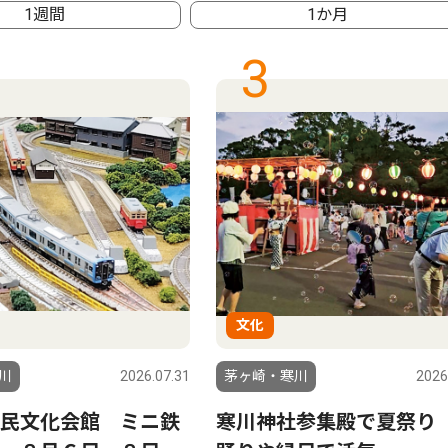
1週間
1か月
3
文化
川
2026.07.31
茅ヶ崎・寒川
2026
民文化会館 ミニ鉄
寒川神社参集殿で夏祭り