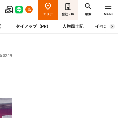
エリア
会社・IR
検索
Menu
R）
タイアップ（PR）
人物風土記
イベント
.02.19