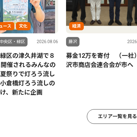
ュース
文化
経済
中央区・緑区
2026.08.06
藤沢
2026
緑区の津久井湖で８
募金12万を寄付 （一社
に開催されるみんなの
沢市商店会連合会が市へ
夏祭りで灯ろう流し
小倉橋灯ろう流しの
け、新たに企画
エリア一覧を見る