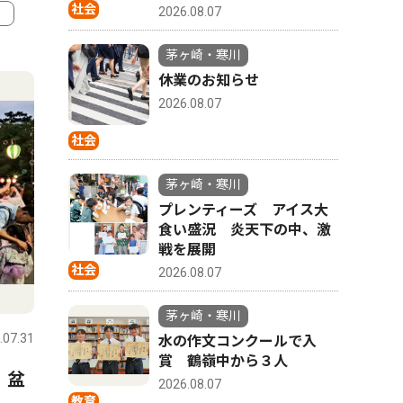
社会
2026.08.07
4
5
茅ヶ崎・寒川
休業のお知らせ
2026.08.07
社会
茅ヶ崎・寒川
プレンティーズ アイス大
食い盛況 炎天下の中、激
戦を展開
社会
2026.08.07
ピックアップ（PR）
トップニ
茅ヶ崎・寒川
.07.31
茅ヶ崎・寒川
2026.07.31
茅ヶ崎・寒
水の作文コンクールで入
賞 鶴嶺中から３人
 盆
大黒摩季さんが茅ヶ崎にやっ
茅ヶ崎市
2026.08.07
教育