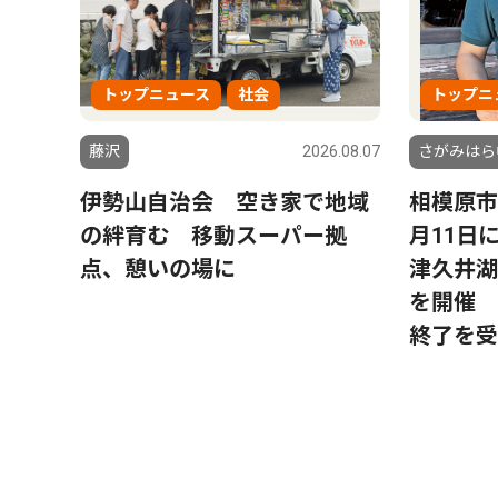
トップニュース
社会
トップニ
藤沢
2026.08.07
さがみはら
伊勢山自治会 空き家で地域
相模原市
の絆育む 移動スーパー拠
月11日
点、憩いの場に
津久井湖
を開催 
終了を受