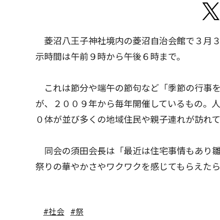
菱沼八王子神社境内の菱沼自治会館で３月３
示時間は午前９時から午後６時まで。
これは節分や端午の節句など「季節の行事を
が、２００９年から毎年開催しているもの。
０体が並び多くの地域住民や親子連れが訪れ
同会の須田会長は「最近は住宅事情もあり雛
祭りの華やかさやワクワクを感じてもらえた
#社会
#祭