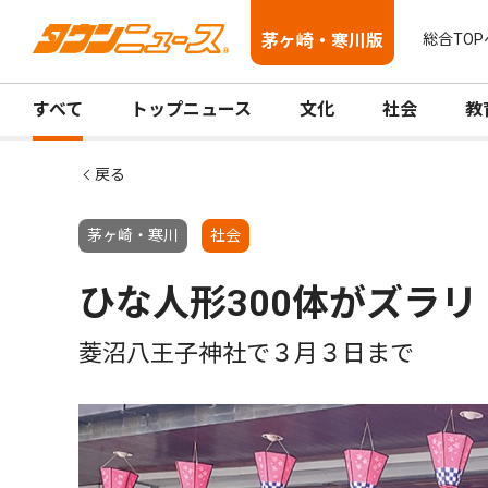
茅ヶ崎・寒川版
総合TOP
すべて
トップニュース
文化
社会
教
戻る
茅ヶ崎・寒川
社会
ひな人形300体がズラリ
菱沼八王子神社で３月３日まで