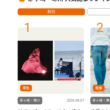
前日
1
2
文化
社会
6.07.23
茅ヶ崎・寒川
2026.08.07
茅ヶ崎・寒