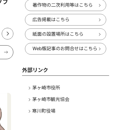
ソフ
寒川町 優良建設工事を表
８月８日
著作物の二次利用等はこちら
彰 ６社に表彰状・感謝状
広告掲載はこちら
紙面の設置場所はこちら
Web版記事のお問合せはこちら
外部リンク
茅ヶ崎市役所
茅ヶ崎市観光協会
寒川町役場