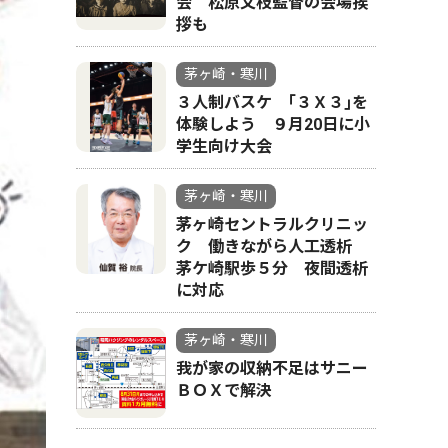
会 松原文枝監督の会場挨
拶も
茅ヶ崎・寒川
３人制バスケ ｢３Ｘ３｣を
体験しよう ９月20日に小
学生向け大会
茅ヶ崎・寒川
茅ヶ崎セントラルクリニッ
ク 働きながら人工透析
茅ケ崎駅歩５分 夜間透析
に対応
茅ヶ崎・寒川
我が家の収納不足はサニー
ＢＯＸで解決