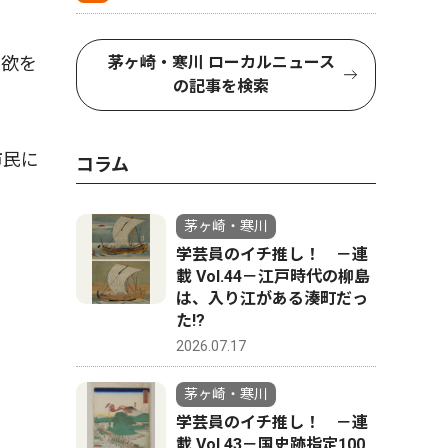
食欲を
茅ヶ崎・寒川 ローカルニュース
の記事を検索
市民に
コラム
茅ヶ崎・寒川
学芸員のイチ推し！ －連
載 Vol.44－江戸時代の柳島
は、入り江がある湊町だっ
た!?
2026.07.17
茅ヶ崎・寒川
学芸員のイチ推し！ －連
載 Vol.43－国史跡指定100