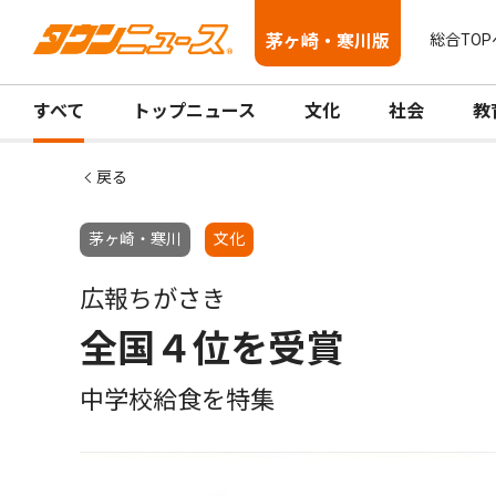
茅ヶ崎・寒川版
総合TOP
すべて
トップニュース
文化
社会
教
戻る
茅ヶ崎・寒川
文化
広報ちがさき
全国４位を受賞
中学校給食を特集