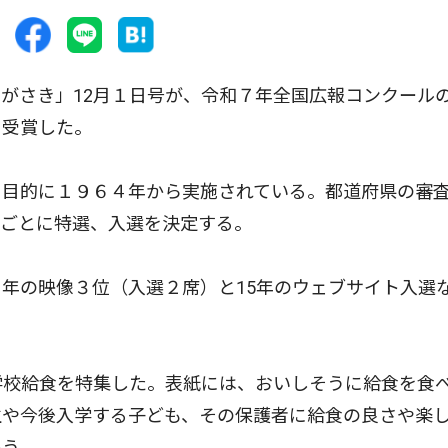
がさき」12月１日号が、令和７年全国広報コンクール
を受賞した。
目的に１９６４年から実施されている。都道府県の審
門ごとに特選、入選を決定する。
年の映像３位（入選２席）と15年のウェブサイト入選
学校給食を特集した。表紙には、おいしそうに給食を食
生や今後入学する子ども、その保護者に給食の良さや楽
いう。