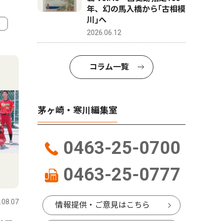
年、幻の馬入橋から｢古相模
川｣へ
2026.06.12
4
5
コラム一覧
茅ヶ崎・寒川編集室
0463-25-0700
0463-25-0777
社会
文化
.08.07
茅ヶ崎・寒川
2026.08.07
茅ヶ崎・寒
情報提供・ご意見はこちら