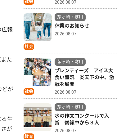
社会
2026.08.07
茅ヶ崎・寒川
休業のお知らせ
の広報
2026.08.07
社会
査また
茅ヶ崎・寒川
プレンティーズ アイス大
食い盛況 炎天下の中、激
戦を展開
などが
社会
2026.08.07
茅ヶ崎・寒川
水の作文コンクールで入
べる生
賞 鶴嶺中から３人
しさが
2026.08.07
教育