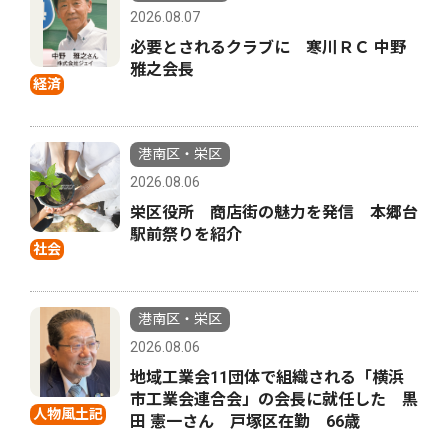
2026.08.07
必要とされるクラブに 寒川ＲＣ 中野
雅之会長
経済
港南区・栄区
2026.08.06
栄区役所 商店街の魅力を発信 本郷台
駅前祭りを紹介
社会
港南区・栄区
2026.08.06
地域工業会11団体で組織される「横浜
市工業会連合会」の会長に就任した 黒
人物風土記
田 憲一さん 戸塚区在勤 66歳