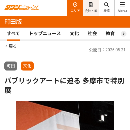
エリア
会社・IR
検索
Menu
町田版
すべて
トップニュース
文化
社会
教育
ス
戻る
公開日：2026.05.21
町田
文化
パブリックアートに迫る 多摩市で特別
展