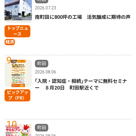
2026.07.23
南町田に800坪の工場 活気醸成に期待の声
トップニュ
ース
経済
9
町田
2026.08.06
｢入院・認知症・相続｣テーマに無料セミナ
ー ８月20日 町田駅近くで
ピックアッ
プ（PR）
10
町田
2026.08.06