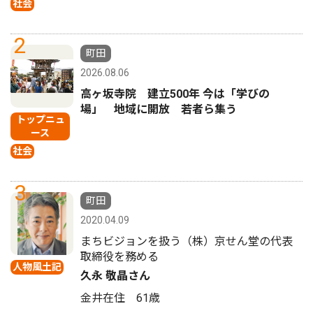
社会
2
町田
2026.08.06
高ヶ坂寺院 建立500年 今は「学びの
場」 地域に開放 若者ら集う
トップニュ
ース
社会
3
町田
2020.04.09
まちビジョンを扱う（株）京せん堂の代表
取締役を務める
人物風土記
久永 敬晶さん
金井在住 61歳