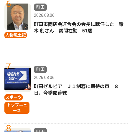
6
町田
2026.08.06
町田市商店会連合会の会長に就任した 鈴
木 創さん 鶴間在勤 51歳
人物風土記
7
町田
2026.08.06
町田ゼルビア Ｊ１制覇に期待の声 ８
日、今季開幕戦
スポーツ
トップニュ
ース
8
町田