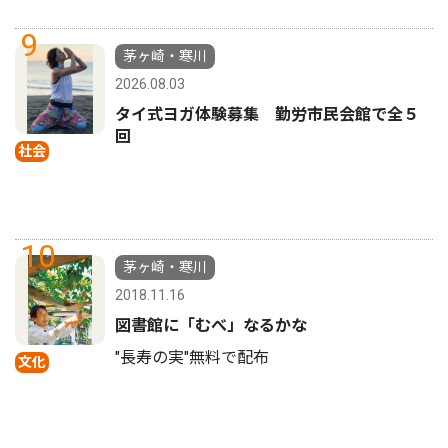
9
茅ヶ崎・寒川
2026.08.03
タイ式ヨガ体験募集 勤労市民会館で全５
回
社会
10
茅ヶ崎・寒川
2018.11.16
図書館に「むべ」なるかな
"長寿の実"無料で配布
文化