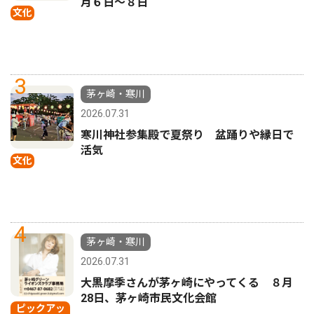
月６日〜８日
文化
3
茅ヶ崎・寒川
2026.07.31
寒川神社参集殿で夏祭り 盆踊りや縁日で
活気
文化
4
茅ヶ崎・寒川
2026.07.31
大黒摩季さんが茅ヶ崎にやってくる ８月
28日、茅ヶ崎市民文化会館
ピックアッ