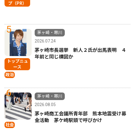
プ（PR）
5
茅ヶ崎・寒川
2026.07.24
茅ヶ崎市長選挙 新人２氏が出馬表明 ４
年前と同じ構図か
トップニュ
ース
政治
6
茅ヶ崎・寒川
2026.08.05
茅ヶ崎商工会議所青年部 熊本地震受け募
金活動 茅ケ崎駅頭で呼びかけ
社会