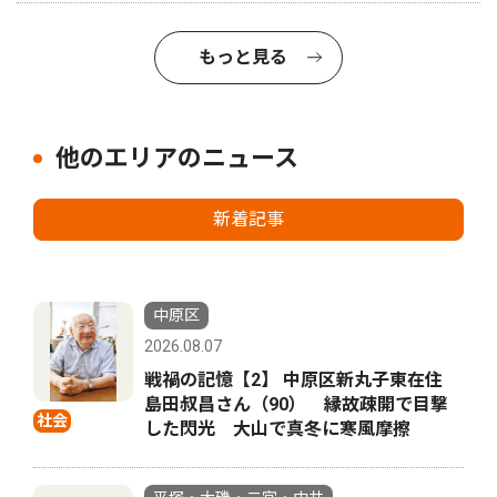
もっと見る
他のエリアのニュース
新着記事
中原区
2026.08.07
戦禍の記憶【2】 中原区新丸子東在住
島田叔昌さん（90） 縁故疎開で目撃
社会
した閃光 大山で真冬に寒風摩擦