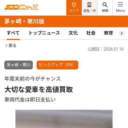
エリア
会社・IR
検索
Menu
茅ヶ崎・寒川版
すべて
トップニュース
文化
社会
教育
ス
戻る
公開日：2026.01.16
茅ヶ崎・寒川
ピックアップ（PR）
年度末前の今がチャンス
大切な愛車を高値買取
車両代金は即日支払い