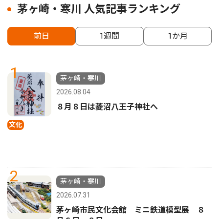
茅ヶ崎・寒川 人気記事ランキング
前日
1週間
1か月
1
茅ヶ崎・寒川
2026.08.04
８月８日は菱沼八王子神社へ
文化
2
茅ヶ崎・寒川
2026.07.31
茅ヶ崎市民文化会館 ミニ鉄道模型展 ８