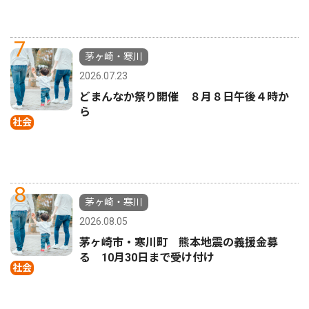
7
茅ヶ崎・寒川
2026.07.23
どまんなか祭り開催 ８月８日午後４時か
ら
社会
8
茅ヶ崎・寒川
2026.08.05
茅ヶ崎市・寒川町 熊本地震の義援金募
る 10月30日まで受け付け
社会