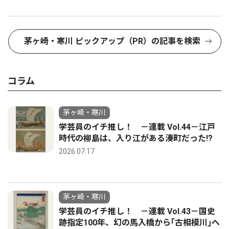
茅ヶ崎・寒川 ピックアップ（PR）の記事を検索
コラム
茅ヶ崎・寒川
学芸員のイチ推し！ －連載 Vol.44－江戸
時代の柳島は、入り江がある湊町だった!?
2026.07.17
茅ヶ崎・寒川
学芸員のイチ推し！ －連載 Vol.43－国史
跡指定100年、幻の馬入橋から｢古相模川｣へ