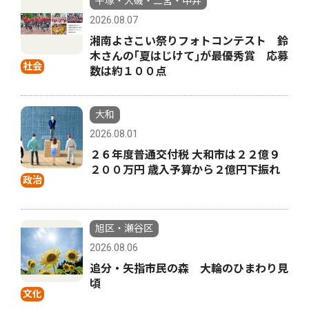
平塚・大磯・二宮・中井
2026.08.07
湘南よさこい祭りフォトコンテスト 鈴
木さんの｢夏はじけて｣が最優秀賞 応募
社会
数は約１００点
大和
2026.08.01
２６年度普通交付税 大和市は２２億９
２００万円 歳入予算から２億円下振れ
政治
旭区・瀬谷区
2026.08.06
追分・矢指市民の森 大輪のひまわり見
頃
文化