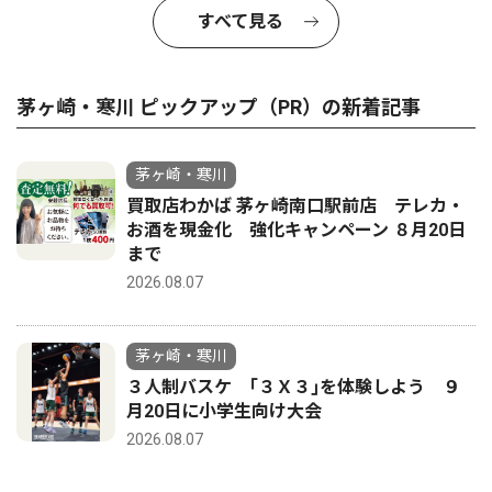
すべて見る
茅ヶ崎・寒川 ピックアップ（PR）の新着記事
茅ヶ崎・寒川
買取店わかば 茅ヶ崎南口駅前店 テレカ・
お酒を現金化 強化キャンペーン ８月20日
まで
2026.08.07
茅ヶ崎・寒川
３人制バスケ ｢３Ｘ３｣を体験しよう ９
月20日に小学生向け大会
2026.08.07