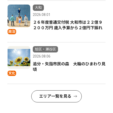
大和
2026.08.01
２６年度普通交付税 大和市は２２億９
２００万円 歳入予算から２億円下振れ
政治
旭区・瀬谷区
2026.08.06
追分・矢指市民の森 大輪のひまわり見
頃
文化
エリア一覧を見る