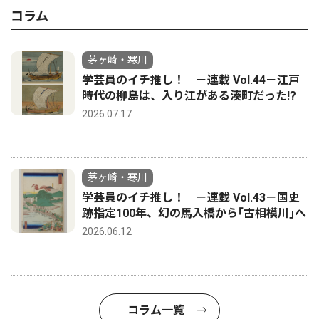
コラム
茅ヶ崎・寒川
学芸員のイチ推し！ －連載 Vol.44－江戸
時代の柳島は、入り江がある湊町だった!?
2026.07.17
茅ヶ崎・寒川
学芸員のイチ推し！ －連載 Vol.43－国史
跡指定100年、幻の馬入橋から｢古相模川｣へ
2026.06.12
コラム一覧