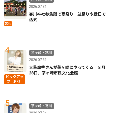
2026.07.31
寒川神社参集殿で夏祭り 盆踊りや縁日で
活気
文化
4
茅ヶ崎・寒川
2026.07.31
大黒摩季さんが茅ヶ崎にやってくる ８月
28日、茅ヶ崎市民文化会館
ピックアッ
プ（PR）
5
茅ヶ崎・寒川