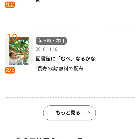
回
社会
10
茅ヶ崎・寒川
2018.11.16
図書館に「むべ」なるかな
"長寿の実"無料で配布
文化
もっと見る