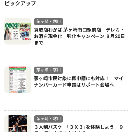
ピックアップ
茅ヶ崎・寒川
買取店わかば 茅ヶ崎南口駅前店 テレカ・
お酒を現金化 強化キャンペーン ８月20日
まで
茅ヶ崎・寒川
茅ヶ崎市民対象に再申請にも対応！ マイ
ナンバーカード申請はサポート会場へ
茅ヶ崎・寒川
３人制バスケ ｢３Ｘ３｣を体験しよう ９