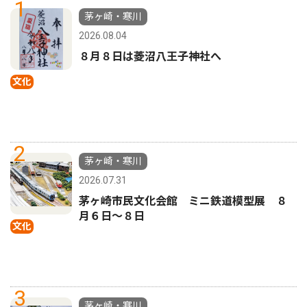
1
茅ヶ崎・寒川
2026.08.04
８月８日は菱沼八王子神社へ
文化
2
茅ヶ崎・寒川
2026.07.31
茅ヶ崎市民文化会館 ミニ鉄道模型展 ８
月６日〜８日
文化
3
茅ヶ崎・寒川