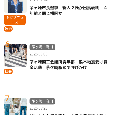
2026.07.24
茅ヶ崎市長選挙 新人２氏が出馬表明 ４
年前と同じ構図か
トップニュ
ース
政治
6
茅ヶ崎・寒川
2026.08.05
茅ヶ崎商工会議所青年部 熊本地震受け募
金活動 茅ケ崎駅頭で呼びかけ
社会
7
茅ヶ崎・寒川
2026.07.23