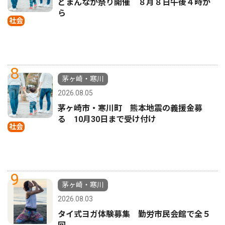
どまんなか祭り開催 ８月８日午後４時か
ら
社会
8
茅ヶ崎・寒川
2026.08.05
茅ヶ崎市・寒川町 熊本地震の義援金募
る 10月30日まで受け付け
社会
9
茅ヶ崎・寒川
2026.08.03
タイ式ヨガ体験募集 勤労市民会館で全５