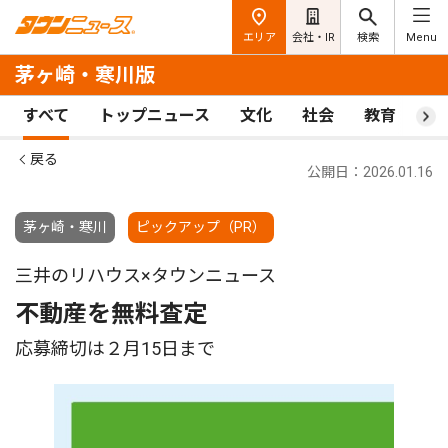
エリア
会社・IR
検索
Menu
茅ヶ崎・寒川版
すべて
トップニュース
文化
社会
教育
ス
戻る
公開日：2026.01.16
茅ヶ崎・寒川
ピックアップ（PR）
三井のリハウス×タウンニュース
不動産を無料査定
応募締切は２月15日まで