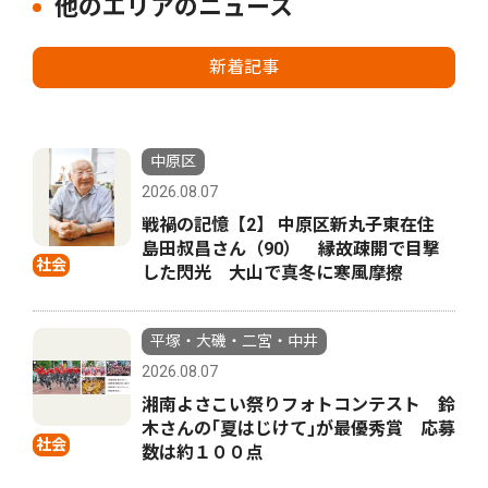
他のエリアのニュース
新着記事
中原区
2026.08.07
戦禍の記憶【2】 中原区新丸子東在住
島田叔昌さん（90） 縁故疎開で目撃
社会
した閃光 大山で真冬に寒風摩擦
平塚・大磯・二宮・中井
2026.08.07
湘南よさこい祭りフォトコンテスト 鈴
木さんの｢夏はじけて｣が最優秀賞 応募
社会
数は約１００点