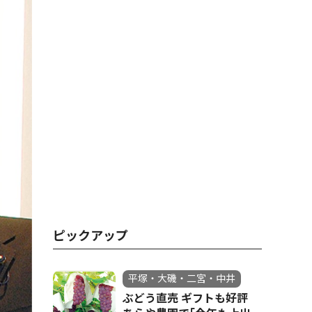
ピックアップ
平塚・大磯・二宮・中井
ぶどう直売 ギフトも好評