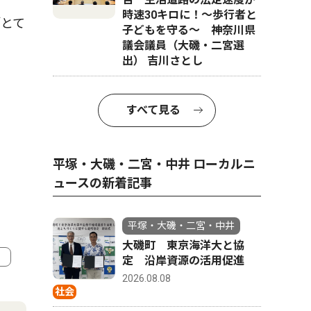
時速30キロに！〜歩行者と
とて
子どもを守る〜 神奈川県
議会議員（大磯・二宮選
出） 吉川さとし
すべて見る
平塚・大磯・二宮・中井 ローカルニ
ュースの新着記事
平塚・大磯・二宮・中井
大磯町 東京海洋大と協
定 沿岸資源の活用促進
2026.08.08
4
5
社会