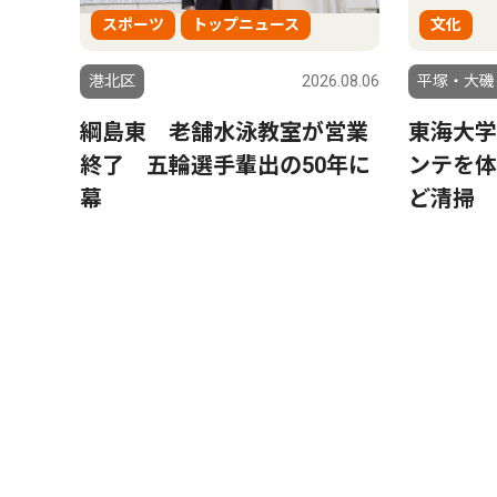
スポーツ
トップニュース
文化
港北区
2026.08.06
平塚・大磯
綱島東 老舗水泳教室が営業
東海大学
終了 五輪選手輩出の50年に
ンテを体
幕
ど清掃