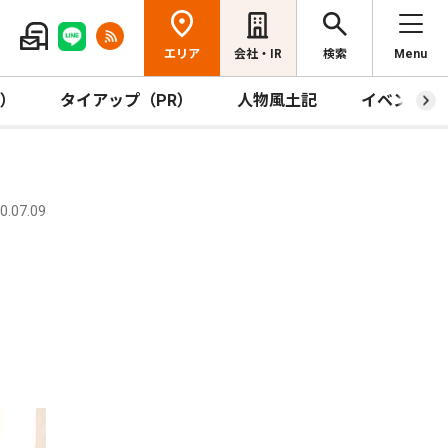
エリア
会社・IR
検索
Menu
R）
タイアップ（PR）
人物風土記
イベント
.07.09