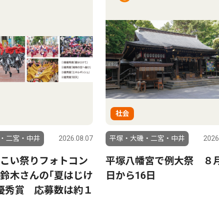
社会
・二宮・中井
2026.08.07
平塚・大磯・二宮・中井
2026
こい祭りフォトコン
平塚八幡宮で例大祭 ８月
鈴木さんの｢夏はじけ
日から16日
優秀賞 応募数は約１