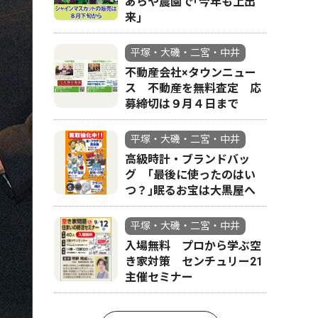
あらや農園で｢今年も上出
来｣
平塚・大磯・二宮・中井
不動産会社×タウンニュー
ス 不動産を無料査定 応
募締切は９月４日まで
平塚・大磯・二宮・中井
高級時計・ブランドバッ
グ ｢最後に使ったのはい
つ？｣眠るお宝は大黒屋へ
平塚・大磯・二宮・中井
入場無料 プロから学ぶ空
き家対策 センチュリー21
主催セミナー