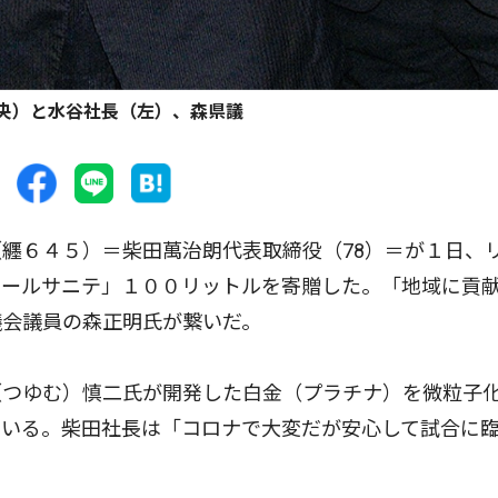
央）と水谷社長（左）、森県議
纒６４５）＝柴田萬治朗代表取締役（78）＝が１日、
ロールサニテ」１００リットルを寄贈した。「地域に貢
議会議員の森正明氏が繋いだ。
つゆむ）慎二氏が開発した白金（プラチナ）を微粒子
ている。柴田社長は「コロナで大変だが安心して試合に