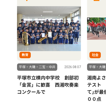
教育
社会
6.08.07
平塚・大磯・二宮・中井
2026.08.07
平塚・大磯
 卓
平塚市立横内中学校 創部初
湘南よさ
上級
「金賞」に歓喜 西湘吹奏楽
テスト 
コンクールで
て｣が最
００点