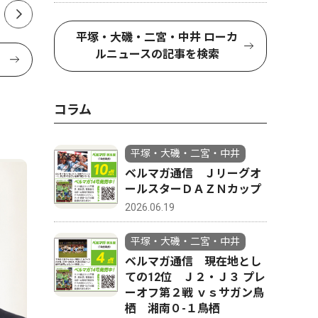
平塚・大磯・二宮・中井 ローカ
ルニュースの記事を検索
コラム
平塚・大磯・二宮・中井
ベルマガ通信 Ｊリーグオ
ールスターＤＡＺＮカップ
2026.06.19
平塚・大磯・二宮・中井
ベルマガ通信 現在地とし
ての12位 Ｊ２・Ｊ３ プレ
ーオフ第２戦 ｖｓサガン鳥
栖 湘南０-１鳥栖