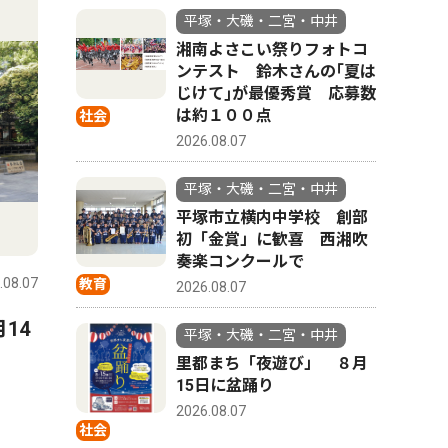
平塚・大磯・二宮・中井
湘南よさこい祭りフォトコ
ンテスト 鈴木さんの｢夏は
じけて｣が最優秀賞 応募数
は約１００点
社会
2026.08.07
平塚・大磯・二宮・中井
平塚市立横内中学校 創部
人物風土記
スポーツ
初「金賞」に歓喜 西湘吹
奏楽コンクールで
.08.07
平塚・大磯・二宮・中井
2026.08.07
平塚・大磯
教育
2026.08.07
14
8月23日（日）に映画会を主
湘南ベル
平塚・大磯・二宮・中井
催する平塚市南図書館館長
ＬＬ Ｉ
里都まち「夜遊び」 ８月
15日に盆踊り
の 小林 祐佳子さん 平塚市
開幕戦
2026.08.07
在住 42歳
社会