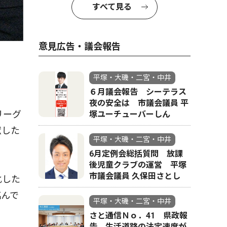
すべて見る
意見広告・議会報告
平塚・大磯・二宮・中井
６月議会報告 シーテラス
夜の安全は 市議会議員 平
リーグ
塚ユーチューバーしん
献した
平塚・大磯・二宮・中井
6月定例会総括質問 放課
後児童クラブの運営 平塚
市議会議員 久保田さとし
化した
臨んで
平塚・大磯・二宮・中井
さと通信Ｎｏ．41 県政報
告 生活道路の法定速度が