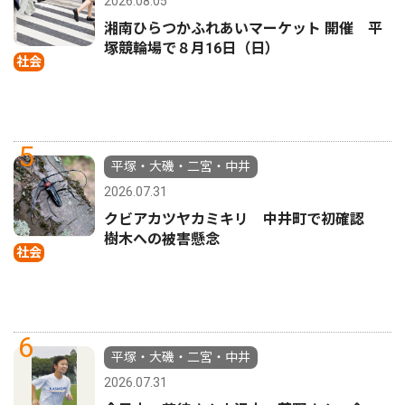
2026.08.05
湘南ひらつかふれあいマーケット 開催 平
塚競輪場で８月16日（日）
社会
5
平塚・大磯・二宮・中井
2026.07.31
クビアカツヤカミキリ 中井町で初確認
樹木への被害懸念
社会
6
平塚・大磯・二宮・中井
2026.07.31