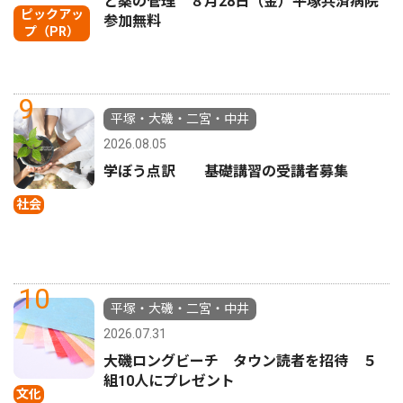
と薬の管理 ８月28日（金）平塚共済病院
ピックアッ
参加無料
プ（PR）
9
平塚・大磯・二宮・中井
2026.08.05
学ぼう点訳 基礎講習の受講者募集
社会
10
平塚・大磯・二宮・中井
2026.07.31
大磯ロングビーチ タウン読者を招待 ５
組10人にプレゼント
文化