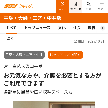
エリア
会社・IR
検索
Menu
平塚・大磯・二宮・中井版
すべて
トップニュース
文化
社会
教育
ス
戻る
公開日：2025.10.31
平塚・大磯・二宮・中井
ピックアップ（PR）
富士白苑大磯コーポ
お元気な方や、介護を必要とする方が
ご利用できます
各部屋に風呂や広い収納スペースも