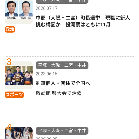
2026.07.17
中郡（大磯・二宮）町長選挙 現職に新人
挑む構図か 投開票はともに11月
政治
3
平塚・大磯・二宮・中井
2023.06.15
剣道個人・団体で全国へ
敬武館 県大会で活躍
スポーツ
4
平塚・大磯・二宮・中井