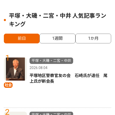
平塚・大磯・二宮・中井 人気記事ラン
キング
前日
1週間
1か月
1
平塚・大磯・二宮・中井
2026.08.04
平塚地区警察官友の会 石崎氏が退任 尾
上氏が新会長
社会
2
平塚・大磯・二宮・中井