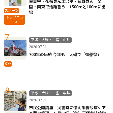
金目中・花待さん土沢中・荻野さん 全
国・関東で活躍誓う 1500ｍと100ｍに出
スポーツ
場
トップニュ
ース
7
平塚・大磯・二宮・中井
2026.07.31
700年の伝統 今年も 大磯で「御船祭」
文化
8
平塚・大磯・二宮・中井
2026.07.31
市民公開講座 災害時に備える糖尿病ケア