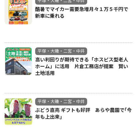
平塚・大磯・二宮・中井
酷暑でマイカー需要急増月々１万５千円で
新車に乗れる
平塚・大磯・二宮・中井
高い利回りが期待できる「ホスピス型老人
ホーム」に活用 片倉工務店が提案 賢い
土地活用
平塚・大磯・二宮・中井
ぶどう直売 ギフトも好評 あらや農園で｢今
年も上出来｣