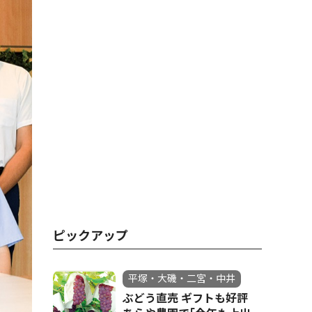
ピックアップ
平塚・大磯・二宮・中井
ぶどう直売 ギフトも好評