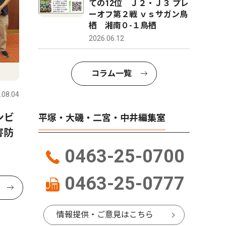
ての12位 Ｊ２・Ｊ３ プレ
ーオフ第２戦 ｖｓサガン鳥
栖 湘南０-１鳥栖
2026.06.12
コラム一覧
.08.04
ンビ
平塚・大磯・二宮・中井編集室
害防
0463-25-0700
0463-25-0777
情報提供・ご意見はこちら