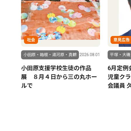
社会
意見広告
小田原・箱根・湯河原・真鶴
2026.08.01
平塚・大磯
小田原支援学校生徒の作品
6月定例
展 ８月４日から三の丸ホー
児童クラ
ルで
会議員 