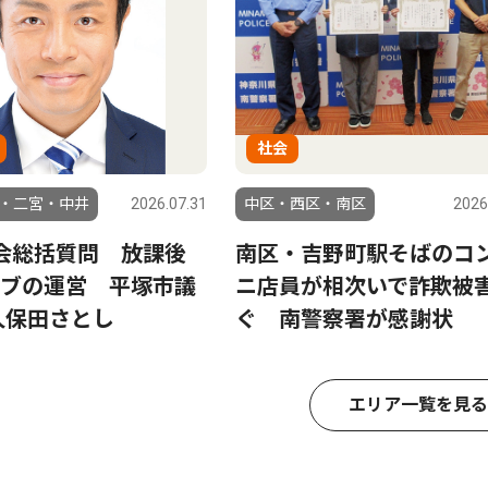
社会
・二宮・中井
2026.07.31
中区・西区・南区
2026
会総括質問 放課後
南区・吉野町駅そばのコ
ブの運営 平塚市議
ニ店員が相次いで詐欺被
久保田さとし
ぐ 南警察署が感謝状
エリア一覧を見る