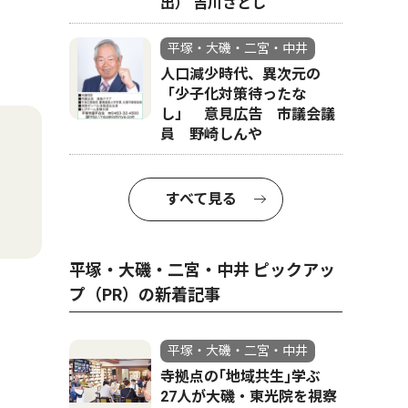
出） 吉川さとし
平塚・大磯・二宮・中井
人口減少時代、異次元の
「少子化対策待ったな
し」 意見広告 市議会議
員 野崎しんや
すべて見る
平塚・大磯・二宮・中井 ピックアッ
プ（PR）の新着記事
平塚・大磯・二宮・中井
寺拠点の｢地域共生｣学ぶ
27人が大磯・東光院を視察