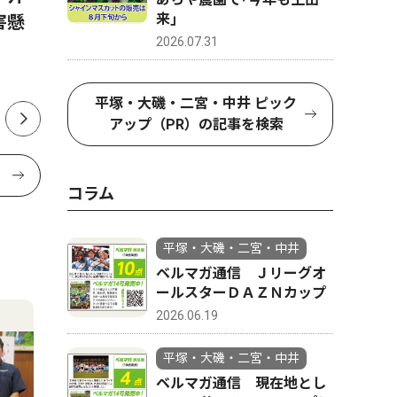
来｣
害懸
野さん 全国・関東で活躍誓
挙 現職
2026.07.31
う 1500ｍと100ｍに出場
投開票は
平塚・大磯・二宮・中井 ピック
アップ（PR）の記事を検索
コラム
平塚・大磯・二宮・中井
ベルマガ通信 Ｊリーグオ
ールスターＤＡＺＮカップ
2026.06.19
平塚・大磯・二宮・中井
ベルマガ通信 現在地とし