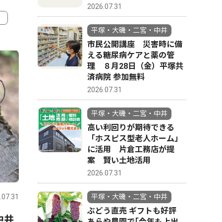
2026.07.31
平塚・大磯・二宮・中井
4
5
市民公開講座 災害時に備
える糖尿病ケアと薬の管
理 ８月28日（金）平塚共
済病院 参加無料
2026.07.31
平塚・大磯・二宮・中井
高い利回りが期待できる
「ホスピス型老人ホーム」
に活用 片倉工務店が提
案 賢い土地活用
スポーツ
トップニュース
政治
2026.07.31
.07.31
平塚・大磯・二宮・中井
2026.07.31
平塚・大磯
平塚・大磯・二宮・中井
ぶどう直売 ギフトも好評
中井
金目中・花待さん土沢中・荻
中郡（大
あらや農園で｢今年も上出