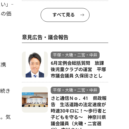
」――
らの価
すべて見る
意見広告・議会報告
平塚・大磯・二宮・中井
6月定例会総括質問 放課
連携
後児童クラブの運営 平塚
市議会議員 久保田さとし
続き
平塚・大磯・二宮・中井
さと通信Ｎｏ．41 県政報
。
告 生活道路の法定速度が
時速30キロに！〜歩行者と
に。気
子どもを守る〜 神奈川県
議会議員（大磯・二宮選