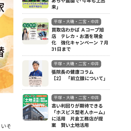
あらや農園で｢今年も上出
来｣
平塚・大磯・二宮・中井
買取店わかば Ａコープ旭
店 テレカ・お酒を現金
化 強化キャンペーン ７月
31日まで
平塚・大磯・二宮・中井
張院長の健康コラム
【2】 ｢前立腺について｣
平塚・大磯・二宮・中井
高い利回りが期待できる
「ホスピス型老人ホーム」
に活用 片倉工務店が提
案 賢い土地活用
まいそ