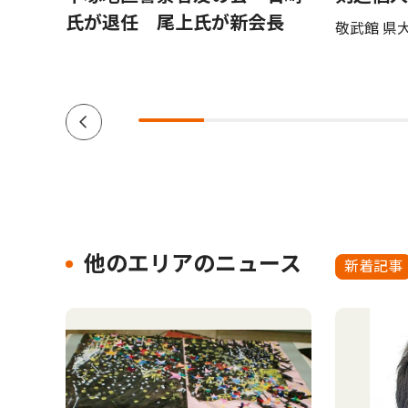
で８月
氏が退任 尾上氏が新会長
敬武館 県
他のエリアのニュース
新着記事