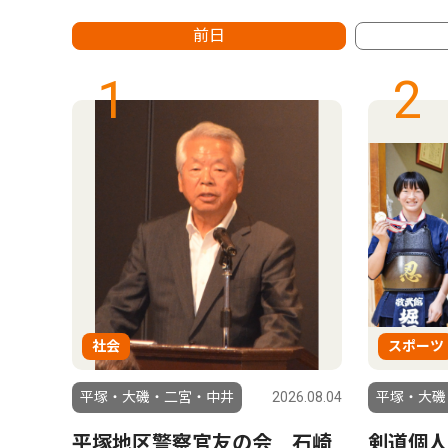
前日
1
2
社会
スポーツ
6.08.05
平塚・大磯・二宮・中井
2026.08.04
平塚・大磯
ーケ
平塚地区警察官友の会 石崎
剣道個人