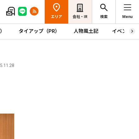
エリア
会社・IR
検索
Menu
R）
タイアップ（PR）
人物風土記
イベント
.11.28