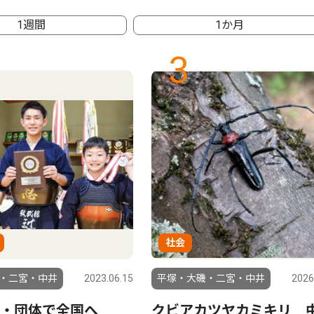
1週間
1か月
3
社会
・二宮・中井
2023.06.15
平塚・大磯・二宮・中井
2026
・団体で全国へ
クビアカツヤカミキリ 