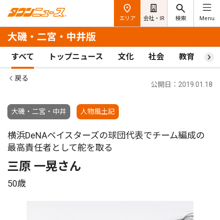
エリア
会社・IR
検索
Menu
大磯・二宮・中井版
すべて
トップニュース
文化
社会
教育
ス
戻る
公開日：2019.01.18
大磯・二宮・中井
人物風土記
横浜DeNAベイスターズの球団代表でチーム編成の
最高責任者として舵を取る
三原 一晃さん
50歳