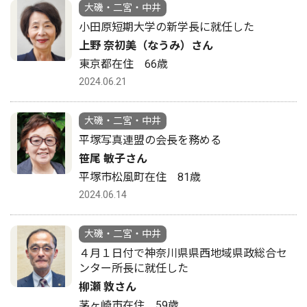
大磯・二宮・中井
小田原短期大学の新学長に就任した
上野 奈初美（なうみ）さん
東京都在住 66歳
2024.06.21
大磯・二宮・中井
平塚写真連盟の会長を務める
笹尾 敏子さん
平塚市松風町在住 81歳
2024.06.14
大磯・二宮・中井
４月１日付で神奈川県県西地域県政総合セ
ンター所長に就任した
柳瀬 敦さん
茅ヶ崎市在住 59歳