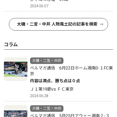
2024.06.07
大磯・二宮・中井 人物風土記の記事を検索
コラム
大磯・二宮・中井
ベルマガ通信 6月22日ホーム湘南0-１FC東
京
内容は満点、勝ち点は０点
Ｊ１第19節vs ＦＣ東京
2024.06.28
大磯・二宮・中井
ベルマガ通信 5月25日アウェー湘南２-３