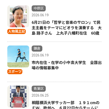
中原区
2026.06.19
6月21日の「哲学と音楽のサロン」で民
主主義をテーマにビオラを演奏する 大
人物風土記
島 路子さん 上丸子八幡町在住 60歳
鎌倉
2026.06.19
市内在住・在学の小中高大学生 全国出
場の情報募集中
スポーツ
青葉区
2026.06.25
桐蔭横浜大学サッカー部 １９１cmの
ＦＷ、欧州へ ６月22日からチームに