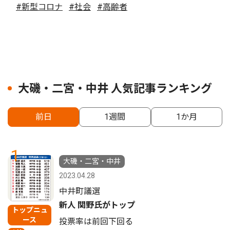
#新型コロナ
#社会
#高齢者
大磯・二宮・中井 人気記事ランキング
前日
1週間
1か月
1
大磯・二宮・中井
2023.04.28
中井町議選
新人 関野氏がトップ
トップニュ
ース
投票率は前回下回る