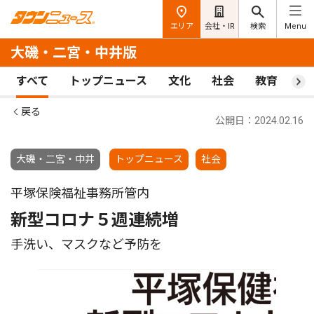
エリア
会社・IR
検索
Menu
大磯・二宮・中井版
すべて
トップニュース
文化
社会
教育
ス
戻る
公開日：2024.02.16
大磯・二宮・中井
トップニュース
社会
平塚保険福祉事務所管内
新型コロナ５週連続増
手洗い、マスクなど予防を