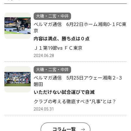
大磯・二宮・中井
ベルマガ通信 6月22日ホーム湘南0-１FC東
京
内容は満点、勝ち点は０点
Ｊ１第19節vs ＦＣ東京
2024.06.28
大磯・二宮・中井
ベルマガ通信 5月25日アウェー湘南２-３
磐田
いただけない試合運びで自滅
クラブの考える徹底すべき”凡事”とは？
2024.05.31
コラム一覧