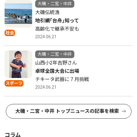
大磯・二宮・中井
大磯伝統漁
地引網｢台舟｣知って
高齢化で継承不安も
社会
2024.06.21
大磯・二宮・中井
山西小2年吉野さん
卓球全国大会に出場
チキータ武器に７月挑戦
スポーツ
2024.06.21
大磯・二宮・中井 トップニュースの記事を検索
コラム