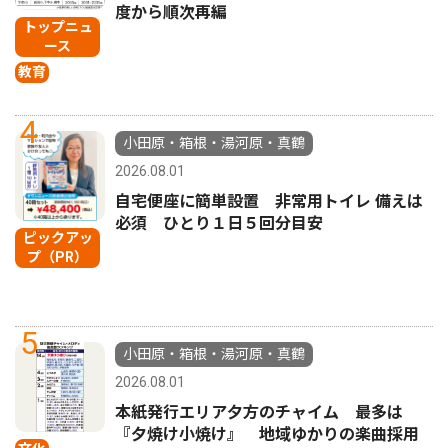
度から順次再編
トップニュ
ース
教育
4
小田原・箱根・湯河原・真鶴
2026.08.01
自宅便座に簡単設置 非常用トイレ 備えは
必須 ひとり１日５回分目安
ピックアッ
プ（PR）
5
小田原・箱根・湯河原・真鶴
2026.08.01
本紙発行エリア夕方のチャイム 最多は
『夕焼け小焼け』 地域ゆかりの楽曲採用