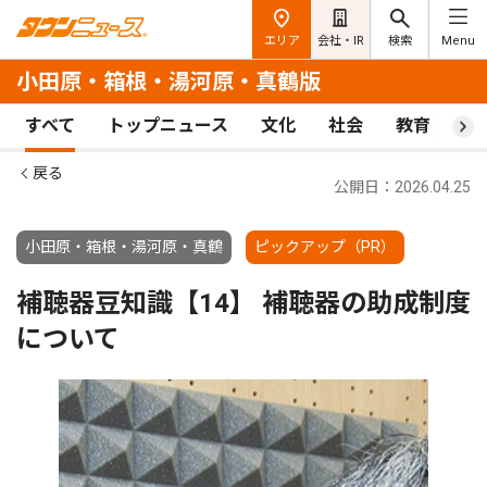
エリア
会社・IR
検索
Menu
小田原・箱根・湯河原・真鶴版
すべて
トップニュース
文化
社会
教育
ス
戻る
公開日：2026.04.25
小田原・箱根・湯河原・真鶴
ピックアップ（PR）
補聴器豆知識【14】 補聴器の助成制度
について