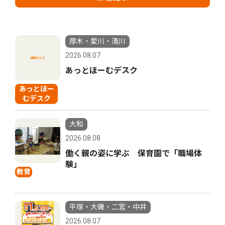
厚木・愛川・清川
2026.08.07
あっとほーむデスク
あっとほー
むデスク
大和
2026.08.08
働く親の姿に学ぶ 保育園で「職場体
験」
教育
平塚・大磯・二宮・中井
2026.08.07