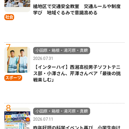
橘地区で交通安全教室 交通ルールや制度
学び 地域ぐるみで意識高める
社会
7
小田原・箱根・湯河原・真鶴
2026.07.31
【インターハイ】西湘高校男子ソフトテニ
ス部・小澤さん、芹澤さんペア「最後の挑
スポーツ
戦楽しむ」
8
小田原・箱根・湯河原・真鶴
2026.07.11
昨年好評の科学イベント再び 小学生向け