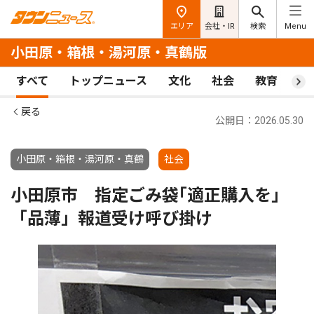
エリア
会社・IR
検索
Menu
小田原・箱根・湯河原・真鶴版
すべて
トップニュース
文化
社会
教育
ス
戻る
公開日：2026.05.30
小田原・箱根・湯河原・真鶴
社会
小田原市 指定ごみ袋｢適正購入を｣
「品薄」報道受け呼び掛け