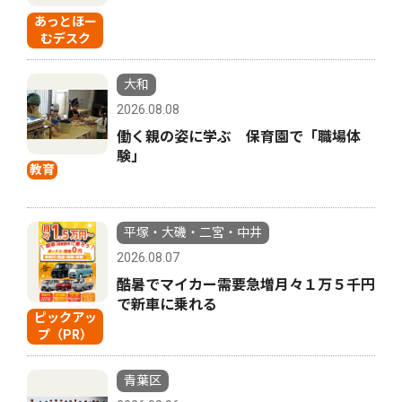
あっとほー
むデスク
大和
2026.08.08
働く親の姿に学ぶ 保育園で「職場体
験」
教育
平塚・大磯・二宮・中井
2026.08.07
酷暑でマイカー需要急増月々１万５千円
で新車に乗れる
ピックアッ
プ（PR）
青葉区