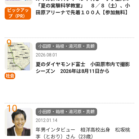
「夏の実験科学教室」 ８／８（土）、小
ピックアッ
田原アリーナで先着１００人【参加無料】
プ（PR）
9
小田原・箱根・湯河原・真鶴
2026.08.01
夏のダイヤモンド富士 小田原市内で撮影
シーズン 2026年は8月11日から
社会
10
小田原・箱根・湯河原・真鶴
2012.01.14
年男インタビュー 相洋高校出身 松坂桃
李（とおり）さん（23歳）