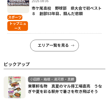
2026.08.06
市ケ尾高校 野球部 県大会で初ベスト
８ 創部53年目、掴んだ悲願
スポーツ
トップニュ
ース
エリア一覧を見る
ピックアップ
小田原・箱根・湯河原・真鶴
東華軒名物 真夏のマル得工場直売 うな
ぎや夏を彩る駅弁で暑さを吹き飛ばそう