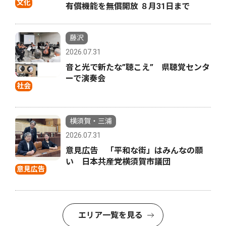
文化
有償機能を無償開放 ８月31日まで
藤沢
2026.07.31
音と光で新たな”聴こえ” 県聴覚センタ
ーで演奏会
社会
横須賀・三浦
2026.07.31
意見広告 「平和な街」はみんなの願
い 日本共産党横須賀市議団
意見広告
エリア一覧を見る