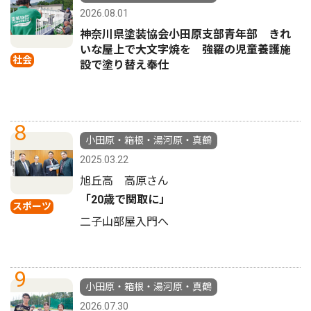
2026.08.01
神奈川県塗装協会小田原支部青年部 きれ
いな屋上で大文字焼を 強羅の児童養護施
社会
設で塗り替え奉仕
8
小田原・箱根・湯河原・真鶴
2025.03.22
旭丘高 高原さん
「20歳で関取に」
スポーツ
二子山部屋入門へ
9
小田原・箱根・湯河原・真鶴
2026.07.30