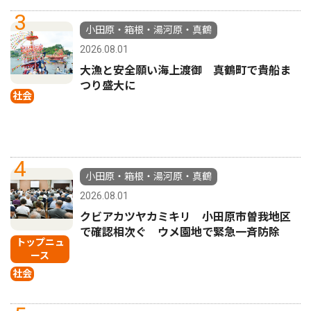
3
小田原・箱根・湯河原・真鶴
2026.08.01
大漁と安全願い海上渡御 真鶴町で貴船ま
つり盛大に
社会
4
小田原・箱根・湯河原・真鶴
2026.08.01
クビアカツヤカミキリ 小田原市曽我地区
で確認相次ぐ ウメ園地で緊急一斉防除
トップニュ
ース
社会