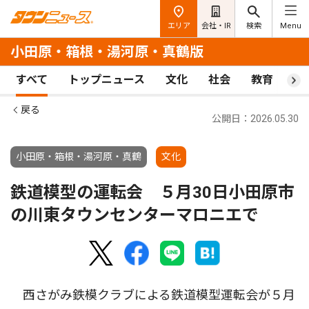
エリア
会社・IR
検索
Menu
小田原・箱根・湯河原・真鶴版
すべて
トップニュース
文化
社会
教育
ス
戻る
公開日：2026.05.30
小田原・箱根・湯河原・真鶴
文化
鉄道模型の運転会 ５月30日小田原市
の川東タウンセンターマロニエで
西さがみ鉄模クラブによる鉄道模型運転会が５月