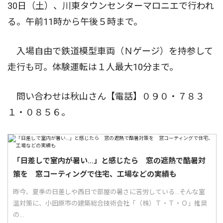
30日（土）、川東タウンセンターマロニエで行われ
る。午前11時から午後５時まで。
入場自由で鉄道模型車両（Ｎゲージ）を持参して
走行も可。体験運転は１人最大10分まで。
問い合わせは秋山さん【電話】０９０・７８３
１・０８５６。
「日差しで室内が暑い…」と感じたら 窓の遮熱で酷暑対
策を 窓コーティングで住宅、工場などの実績も
昨今、夏季の日差しや西日で部屋の暑さに苦労している...そんな室
温対策に、小田原市の建築総合技術会社「（株）Ｔ・Ｔ・Ｏ」推奨
の...