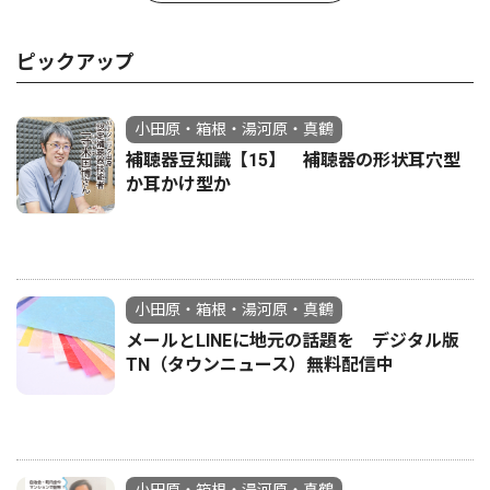
ピックアップ
小田原・箱根・湯河原・真鶴
補聴器豆知識【15】 補聴器の形状耳穴型
か耳かけ型か
小田原・箱根・湯河原・真鶴
メールとLINEに地元の話題を デジタル版
TN（タウンニュース）無料配信中