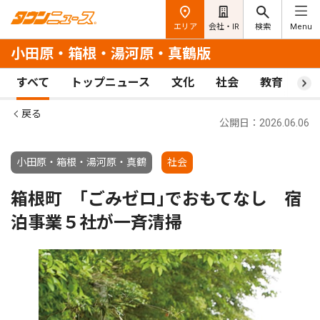
エリア
会社・IR
検索
Menu
小田原・箱根・湯河原・真鶴版
すべて
トップニュース
文化
社会
教育
ス
戻る
公開日：2026.06.06
小田原・箱根・湯河原・真鶴
社会
箱根町 ｢ごみゼロ｣でおもてなし 宿
泊事業５社が一斉清掃