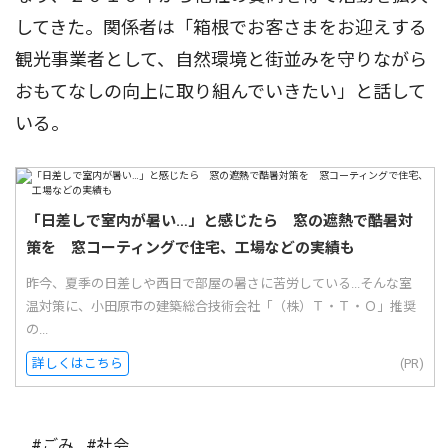
してきた。関係者は「箱根でお客さまをお迎えする
観光事業者として、自然環境と街並みを守りながら
おもてなしの向上に取り組んでいきたい」と話して
いる。
「日差しで室内が暑い…」と感じたら 窓の遮熱で酷暑対
策を 窓コーティングで住宅、工場などの実績も
昨今、夏季の日差しや西日で部屋の暑さに苦労している...そんな室
温対策に、小田原市の建築総合技術会社「（株）Ｔ・Ｔ・Ｏ」推奨
の...
詳しくはこちら
(PR)
#ごみ
#社会