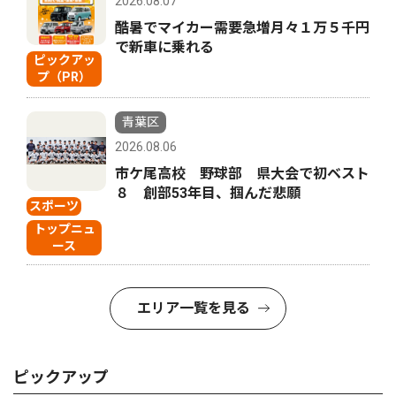
2026.08.07
酷暑でマイカー需要急増月々１万５千円
で新車に乗れる
ピックアッ
プ（PR）
青葉区
2026.08.06
市ケ尾高校 野球部 県大会で初ベスト
８ 創部53年目、掴んだ悲願
スポーツ
トップニュ
ース
エリア一覧を見る
ピックアップ