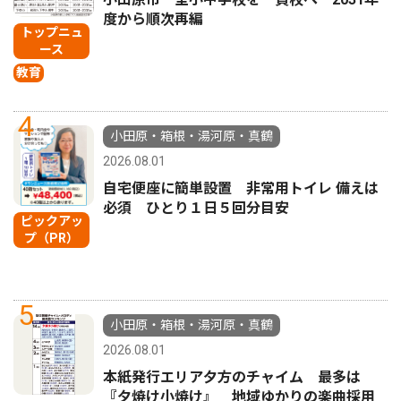
度から順次再編
トップニュ
ース
教育
4
小田原・箱根・湯河原・真鶴
2026.08.01
自宅便座に簡単設置 非常用トイレ 備えは
必須 ひとり１日５回分目安
ピックアッ
プ（PR）
5
小田原・箱根・湯河原・真鶴
2026.08.01
本紙発行エリア夕方のチャイム 最多は
『夕焼け小焼け』 地域ゆかりの楽曲採用