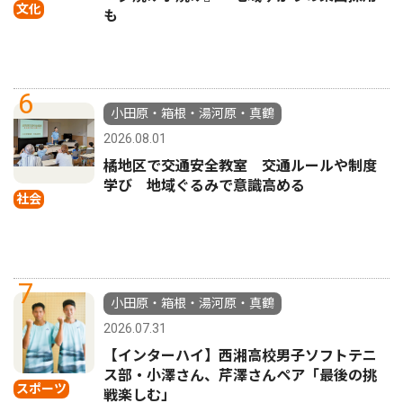
文化
も
6
小田原・箱根・湯河原・真鶴
2026.08.01
橘地区で交通安全教室 交通ルールや制度
学び 地域ぐるみで意識高める
社会
7
小田原・箱根・湯河原・真鶴
2026.07.31
【インターハイ】西湘高校男子ソフトテニ
ス部・小澤さん、芹澤さんペア「最後の挑
スポーツ
戦楽しむ」