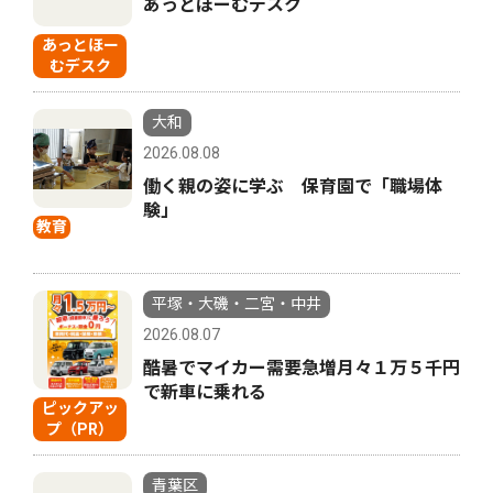
あっとほーむデスク
あっとほー
むデスク
大和
2026.08.08
働く親の姿に学ぶ 保育園で「職場体
験」
教育
平塚・大磯・二宮・中井
2026.08.07
酷暑でマイカー需要急増月々１万５千円
で新車に乗れる
ピックアッ
プ（PR）
青葉区