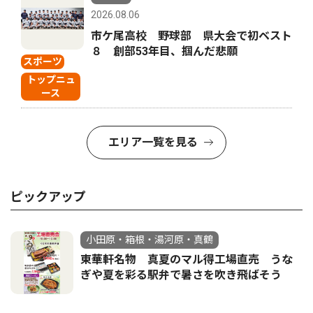
2026.08.06
市ケ尾高校 野球部 県大会で初ベスト
８ 創部53年目、掴んだ悲願
スポーツ
トップニュ
ース
エリア一覧を見る
ピックアップ
小田原・箱根・湯河原・真鶴
東華軒名物 真夏のマル得工場直売 うな
ぎや夏を彩る駅弁で暑さを吹き飛ばそう