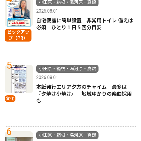
小田原・箱根・湯河原・真鶴
2026.08.01
自宅便座に簡単設置 非常用トイレ 備えは
必須 ひとり１日５回分目安
ピックアッ
プ（PR）
5
小田原・箱根・湯河原・真鶴
2026.08.01
本紙発行エリア夕方のチャイム 最多は
『夕焼け小焼け』 地域ゆかりの楽曲採用
文化
も
6
小田原・箱根・湯河原・真鶴