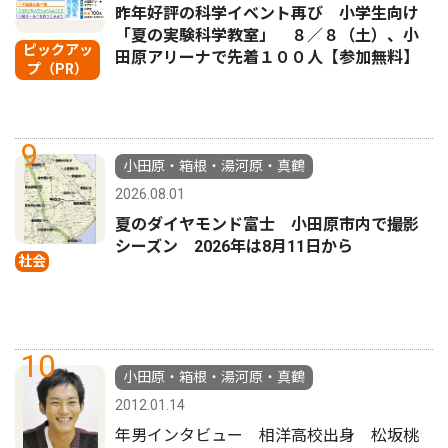
昨年好評の科学イベント再び 小学生向け
「夏の実験科学教室」 ８／８（土）、小
ピックアッ
田原アリーナで先着１００人【参加無料】
プ（PR）
9
小田原・箱根・湯河原・真鶴
2026.08.01
夏のダイヤモンド富士 小田原市内で撮影
シーズン 2026年は8月11日から
社会
10
小田原・箱根・湯河原・真鶴
2012.01.14
年男インタビュー 相洋高校出身 松坂桃