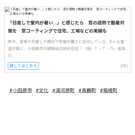
「日差しで室内が暑い…」と感じたら 窓の遮熱で酷暑対
策を 窓コーティングで住宅、工場などの実績も
昨今、夏季の日差しや西日で部屋の暑さに苦労している...そんな室
温対策に、小田原市の建築総合技術会社「（株）Ｔ・Ｔ・Ｏ」推奨
の...
詳しくはこちら
(PR)
#小田原市
#文化
#湯河原町
#真鶴町
#箱根町