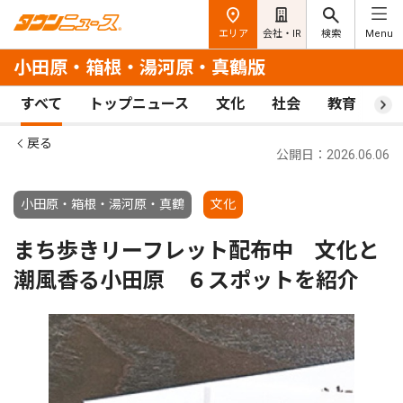
エリア
会社・IR
検索
Menu
小田原・箱根・湯河原・真鶴版
すべて
トップニュース
文化
社会
教育
ス
戻る
公開日：2026.06.06
小田原・箱根・湯河原・真鶴
文化
まち歩きリーフレット配布中 文化と
潮風香る小田原 ６スポットを紹介