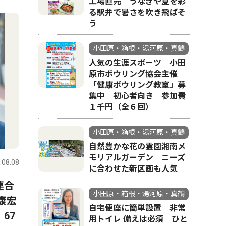
工場直売 うなぎや夏を彩
4
5
る駅弁で暑さを吹き飛ばそ
う
小田原・箱根・湯河原・真鶴
人気の生涯スポーツ 小田
原市ボウリング協会主催
「健康ボウリング教室」募
集中 初心者向き 参加費
１千円（全６回）
小田原・箱根・湯河原・真鶴
文化
社会
自然豊かな花の霊園湘南メ
モリアルガーデン ニーズ
.08.08
小田原・箱根・湯河原・真鶴
2026.08.08
小田原・箱
に合わせた新区画も人気
連合
強羅駅前 ちょうちん揺れ夏
公園の水
小田原・箱根・湯河原・真鶴
康宏
一色 「大文字焼」開催盛り
ドウ工営
自宅便座に簡単設置 非常
67
上げ
の日」に
用トイレ 備えは必須 ひと