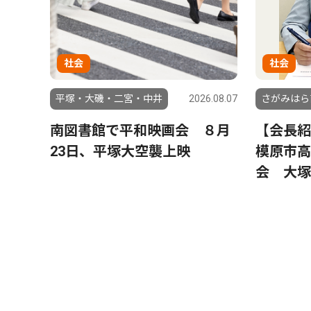
社会
社会
平塚・大磯・二宮・中井
2026.08.07
さがみはら
南図書館で平和映画会 ８月
【会長紹
23日、平塚大空襲上映
模原市高
会 大塚