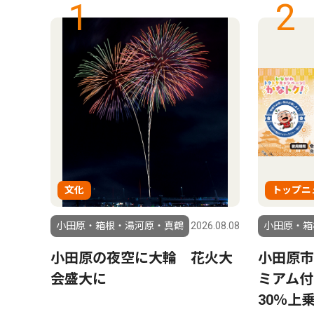
1
2
文化
トップニ
6.08.08
小田原・箱根・湯河原・真鶴
2026.08.08
小田原・箱
の着
小田原の夜空に大輪 花火大
小田原市
所で
会盛大に
ミアム
30％上