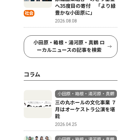
へ35度目の寄付 「より緑
豊かな小田原に」
社会
2026.08.08
小田原・箱根・湯河原・真鶴 ロ
ーカルニュースの記事を検索
コラム
小田原・箱根・湯河原・真鶴
三の丸ホールの文化事業 ７
月はオーケストラ公演を堪
能
2026.04.25
小田原・箱根・湯河原・真鶴