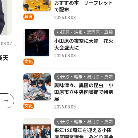
おすすめ本 リーフレット
で配布
教育
2026.08.08
小田原・箱根・湯河原・真鶴
小田原の夜空に大輪 花火
.08.07
大会盛大に
2026.08.08
楽天
文化
小田原・箱根・湯河原・真鶴
興味津々、異国の昆虫 小
田原市立中央図書館で特別
展
文化
2026.08.08
小田原・箱根・湯河原・真鶴
来年120周年を迎える小田
原庭園業組合 みどり基金