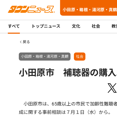
小田原・箱根・湯河原・真鶴
すべて
トップニュース
文化
社会
教
戻る
小田原・箱根・湯河原・真鶴
社会
小田原市 補聴器の購入
小田原市は、65歳以上の市民で加齢性難聴
成に関する事前相談は７月１日（水）から。