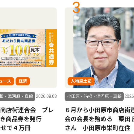
3
ュース
経済
人物風土記
根・湯河原・真鶴
2026.08.08
小田原・箱根・湯河原・真鶴
2026
商店街連合会 プレ
６月から小田原市商店街
付き商品券を発行
会の会長を務める 栗田 
乗せで４万冊
さん 小田原市栄町在住 