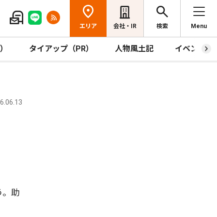
エリア
会社・IR
検索
Menu
R）
タイアップ（PR）
人物風土記
イベント
.06.13
う。助