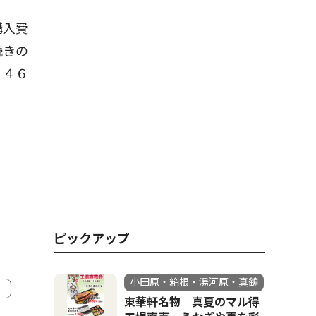
購入費
続きの
０４６
ピックアップ
小田原・箱根・湯河原・真鶴
東華軒名物 真夏のマル得