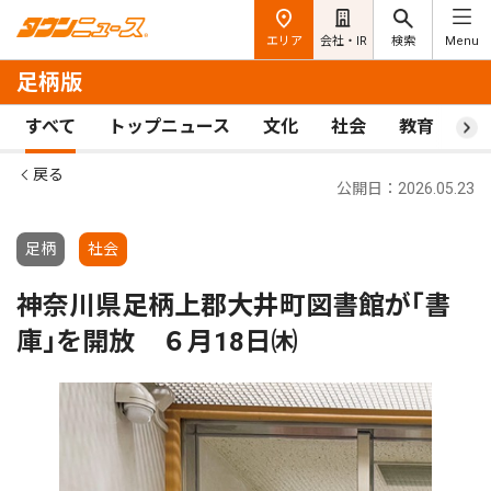
エリア
会社・IR
検索
Menu
足柄版
すべて
トップニュース
文化
社会
教育
ス
戻る
公開日：2026.05.23
足柄
社会
神奈川県足柄上郡大井町図書館が｢書
庫｣を開放 ６月18日㈭