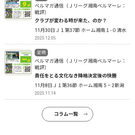
ベルマガ通信（Ｊリーグ湘南ベルマーレ：
戦評）
クラブが変わる時が来た、のか？
11月30日Ｊ１第37節 ホーム湘南１-０清水
2025.12.05
足柄
ベルマガ通信（Ｊリーグ湘南ベルマーレ：
戦評）
責任をとる文化なき降格決定後の快勝
11月8日Ｊ１第36節 ホーム湘南 5 – 2新潟
2025.11.14
コラム一覧