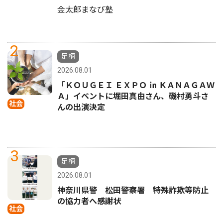
金太郎まなび塾
2
足柄
2026.08.01
「ＫＯＵＧＥＩ ＥＸＰＯ ㏌ ＫＡＮＡＧＡＷ
Ａ」イベントに堀田真由さん、磯村勇斗さ
社会
んの出演決定
3
足柄
2026.08.01
神奈川県警 松田警察署 特殊詐欺等防止
の協力者へ感謝状
社会