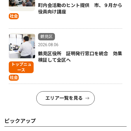
町内会活動のヒント提供 市、９月から
役員向け講座
社会
鶴見区
2026.08.06
鶴見区役所 証明発行窓口を統合 効果
検証して全区へ
トップニュ
ース
社会
エリア一覧を見る
ピックアップ