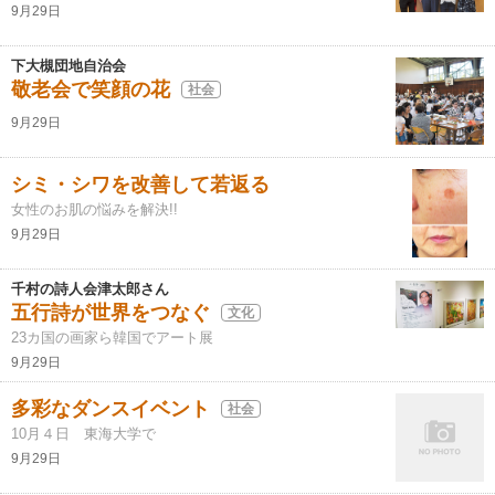
9月29日
下大槻団地自治会
敬老会で笑顔の花
社会
9月29日
シミ・シワを改善して若返る
女性のお肌の悩みを解決!!
9月29日
千村の詩人会津太郎さん
五行詩が世界をつなぐ
文化
23カ国の画家ら韓国でアート展
9月29日
多彩なダンスイベント
社会
10月４日 東海大学で
9月29日