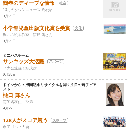
鶴巻のディープな情報
社会
10月のタウンニュースで紹介
9月29日
小学館児童出版文化賞を受賞
文化
堀西の絵本作家 舘野 鴻さん
9月29日
ミニバスチーム
サンキッズ大活躍
スポーツ
２大会連続で好成績
9月29日
ドイツからの帰国記念リサイタルを開く注目の若手ピアニ
スト
樋口 舞さん
南矢名在住 28歳
9月29日
138人がスコア競う
スポーツ
市民ゴルフ大会