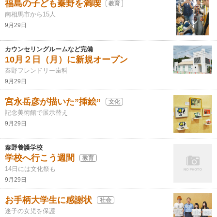
福島の子ども秦野を満喫
教育
南相馬市から15人
9月29日
カウンセリングルームなど完備
10月２日（月）に新規オープン
秦野フレンドリー歯科
9月29日
宮永岳彦が描いた”挿絵”
文化
記念美術館で展示替え
9月29日
秦野養護学校
学校へ行こう週間
教育
14日には文化祭も
9月29日
お手柄大学生に感謝状
社会
迷子の女児を保護