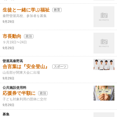
生徒と一緒に学ぶ福祉
教育
秦野曽屋高校、参加者を募集
9月29日
市長動向
政治
９月19日〜24日
9月29日
曽屋高秦野高
合言葉は『安全登山』
スポーツ
山岳部が関東大会に出場
9月29日
公共施設使用料
応援券で半額に
政治
子ども対象利用の団体に交付
9月29日
募集