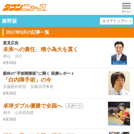
メニュ
秦野版
エリアトップへ
ー
2017年9月の記事一覧
意見広告
未来への責任、積小為大を貫く
神山 洋介
9月29日
眼科の”手術開業医”に聞く 医療レポート
「白内障手術」の今
安藤眼科医院 安藤浩理事長
9月29日
卓球ダブル優勝で全国へ
スポーツ
南中 山本煌翔君
9月29日