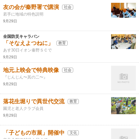
友の会が秦野署で講演
社会
若手に地域の特色説明
9月29日
全国防災キャラバン
「そなえよつねに」
教育
あす30日イオン秦野ＳＣで
9月29日
地元上映会で特典映像
社会
『じんじん〜其の二〜』
9月29日
落花生堀りで異世代交流
教育
園児と老人クラブ会員
9月29日
「子どもの市展」開催中
文化