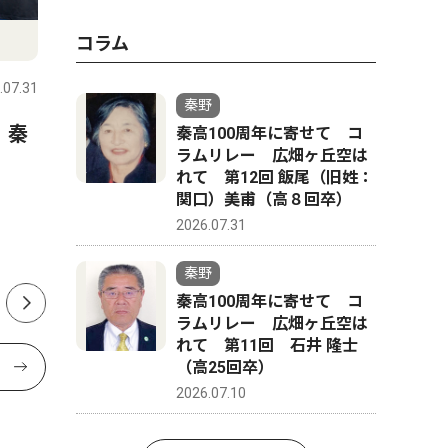
スポーツ
文化
コラム
.07.31
秦野
2026.07.31
秦野
秦野
 秦
延長戦制しコメッツ優勝 な
秦野市戸
秦高100周年に寄せて コ
ラムリレー 広畑ヶ丘空は
かしん旗争奪野球大会
さんが、
れて 第12回 飯尾（旧姓：
経験生か
関口）美甫（高８回卒）
ク「The 
2026.07.31
版
秦野
秦高100周年に寄せて コ
ラムリレー 広畑ヶ丘空は
れて 第11回 石井 隆士
（高25回卒）
2026.07.10