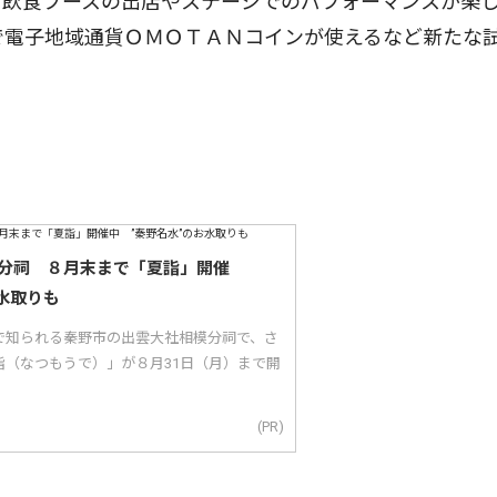
飲食ブースの出店やステージでのパフォーマンスが楽
で電子地域通貨ＯＭＯＴＡＮコインが使えるなど新たな
分祠 ８月末まで「夏詣」開催
水取りも
で知られる秦野市の出雲大社相模分祠で、さ
詣（なつもうで）」が８月31日（月）まで開
(PR)