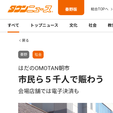
秦野版
総合TOPへ
すべて
トップニュース
文化
社会
教
戻る
秦野
社会
はだのOMOTAN朝市
市民ら５千人で賑わう
会場店舗では電子決済も