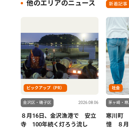
他のエリアのニュース
新着記事
ピックアップ（PR）
社会
金沢区・磯子区
2026.08.06
茅ヶ崎・寒
８月16日、金沢漁港で 安立
寒川町 
寺 100年続く灯ろう流し
憶 ８月