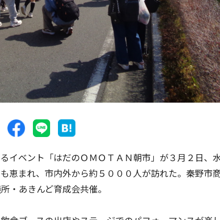
るイベント「はだのＯＭＯＴＡＮ朝市」が３月２日、
にも恵まれ、市内外から約５０００人が訪れた。秦野市
議所・あきんど育成会共催。