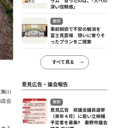
ラム 育ったのは、｢人への
深い信頼感｣
秦野
事前相談で不安の解消を
富士見斎場 想いに寄りそ
ったプランをご提案
すべて見る
意見広告・議会報告
水無川
商店会
秦野
意見広告 県議会議員選挙
（来年４月）に若い立候補
予定者を募集‼ 秦野市議会