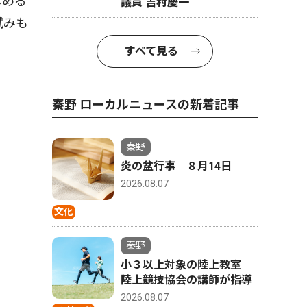
しめる
議員 吉村慶一
試みも
すべて見る
秦野 ローカルニュースの新着記事
秦野
炎の盆行事 ８月14日
2026.08.07
文化
秦野
小３以上対象の陸上教室
陸上競技協会の講師が指導
2026.08.07