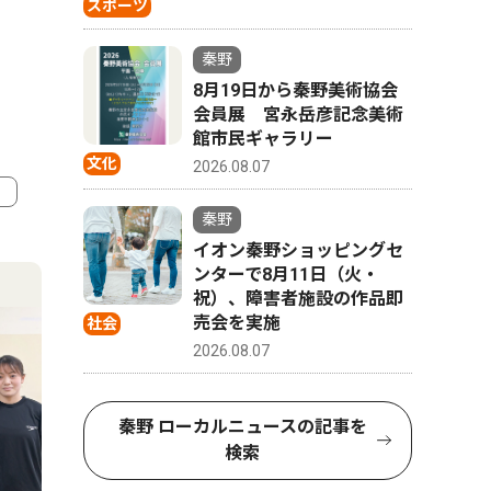
スポーツ
秦野
8月19日から秦野美術協会
会員展 宮永岳彦記念美術
館市民ギャラリー
文化
2026.08.07
秦野
4
5
イオン秦野ショッピングセ
ンターで8月11日（火・
祝）、障害者施設の作品即
売会を実施
社会
2026.08.07
秦野 ローカルニュースの記事を
検索