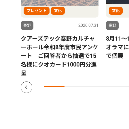
プレゼント
文化
文化
6.08.01
秦野
2026.07.31
秦野
ー」
クアーズテック秦野カルチャ
8月11
トにパ
ーホール令和8年度市民アンケ
オラマに
プ数
ート ご回答者から抽選で15
で個展
名様にクオカード1000円分進
呈