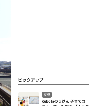
ピックアップ
秦野
Kubotaのうけん 子育てコ