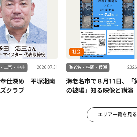
社会
・二宮・中井
2026.07.31
海老名・座間・綾瀬
2026
奉仕深め 平塚湘南
海老名市で８月11日、「
ズクラブ
の被曝」知る映像と講演
エリア一覧を見る