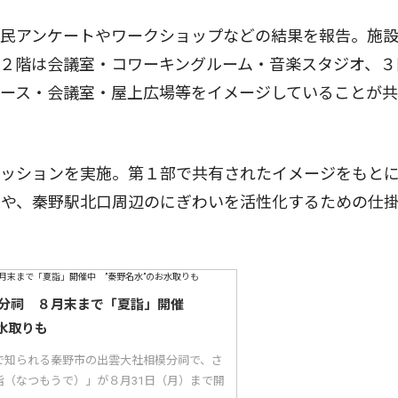
民アンケートやワークショップなどの結果を報告。施
２階は会議室・コワーキングルーム・音楽スタジオ、３
ペース・会議室・屋上広場等をイメージしていることが
ッションを実施。第１部で共有されたイメージをもと
」や、秦野駅北口周辺のにぎわいを活性化するための仕
分祠 ８月末まで「夏詣」開催
水取りも
で知られる秦野市の出雲大社相模分祠で、さ
詣（なつもうで）」が８月31日（月）まで開