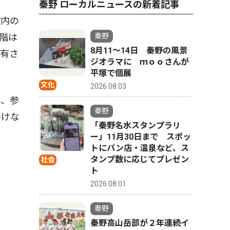
秦野 ローカルニュースの新着記事
設内の
階は
秦野
8月11〜14日 秦野の風景
共有さ
ジオラマに ｍｏｏさんが
平塚で個展
文化
2026.08.03
に、参
秦野
掛けな
「秦野名水スタンプラリ
ー」11月30日まで スポッ
トにパン店・温泉など、ス
タンプ数に応じてプレゼン
社会
ト
2026.08.01
秦野
秦野高山岳部が２年連続イ