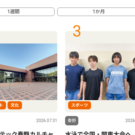
1週間
1か月
3
ト
文化
スポーツ
2026.07.31
秦野
2026
テック秦野カルチャ
水泳で全国・関東大会へ