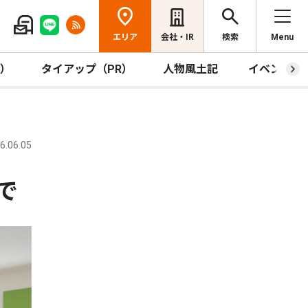
エリア
会社・IR
検索
Menu
R）
タイアップ（PR）
人物風土記
イベント
.06.05
で