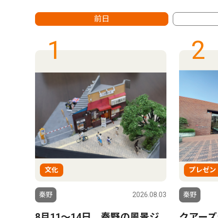
前日
1
2
文化
プレゼン
6.08.01
秦野
2026.08.03
秦野
ー」
8月11〜14日 秦野の風景ジ
クアーズ