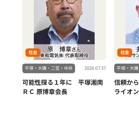
社会
社会
平塚・大磯・二宮・中井
2026.07.31
平塚・大磯
可能性探る１年に 平塚湘南
信頼から
ＲＣ 原博章会長
ライオン