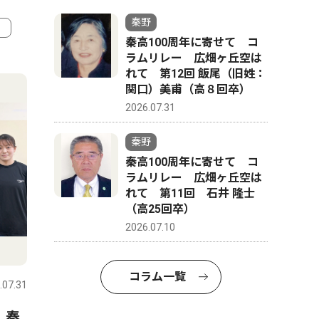
秦野
秦高100周年に寄せて コ
ラムリレー 広畑ヶ丘空は
4
5
れて 第12回 飯尾（旧姓：
関口）美甫（高８回卒）
2026.07.31
秦野
秦高100周年に寄せて コ
ラムリレー 広畑ヶ丘空は
れて 第11回 石井 隆士
（高25回卒）
2026.07.10
スポーツ
文化
コラム一覧
.07.31
秦野
2026.07.31
秦野
 秦
延長戦制しコメッツ優勝 な
秦野市戸