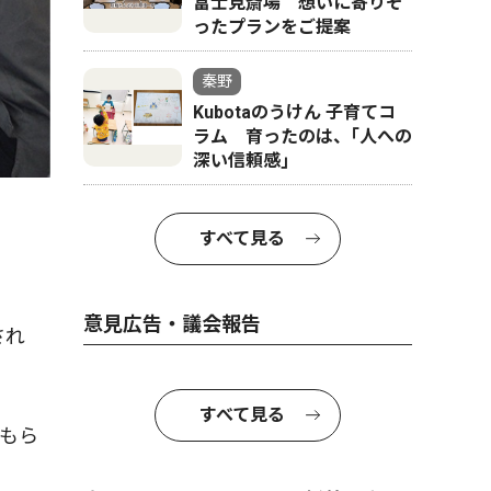
富士見斎場 想いに寄りそ
ったプランをご提案
秦野
Kubotaのうけん 子育てコ
ラム 育ったのは、｢人への
深い信頼感｣
すべて見る
意見広告・議会報告
され
すべて見る
もら