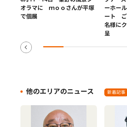
トにパ
オラマに ｍｏｏさんが平塚
ーホール
プ数
で個展
ート ご
名様にク
呈
他のエリアのニュース
新着記事