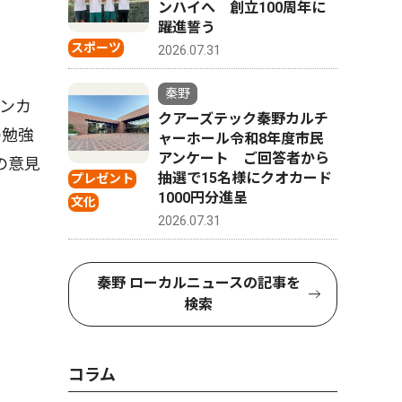
ンハイへ 創立100周年に
躍進誓う
スポーツ
2026.07.31
秦野
ンカ
クアーズテック秦野カルチ
の勉強
ャーホール令和8年度市民
アンケート ご回答者から
の意見
抽選で15名様にクオカード
プレゼント
1000円分進呈
文化
2026.07.31
秦野 ローカルニュースの記事を
検索
コラム