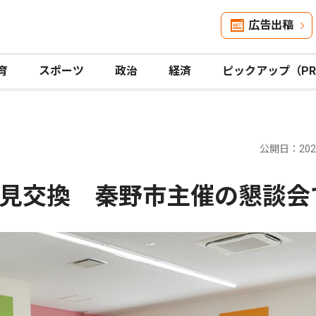
広告出稿
育
スポーツ
政治
経済
ピックアップ（P
公開日：2026
見交換 秦野市主催の懇談会