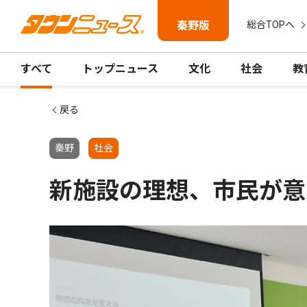
秦野版
総合TOPへ
すべて
トップニュース
文化
社会
教
戻る
秦野
社会
新施設の理想、市民が意