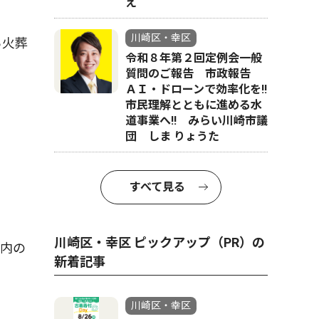
え
川崎区・幸区
ら火葬
令和８年第２回定例会一般
質問のご報告 市政報告
ＡＩ・ドローンで効率化を!!
市民理解とともに進める水
道事業へ!! みらい川崎市議
団 しま りょうた
すべて見る
川崎区・幸区 ピックアップ（PR）の
内の
新着記事
川崎区・幸区