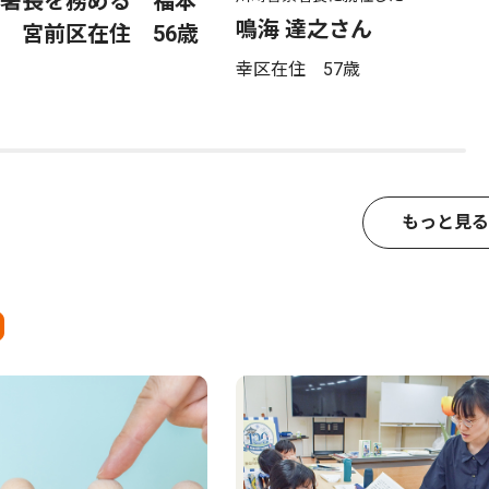
署長を務める 福本
鳴海 達之さん
 宮前区在住 56歳
幸区在住 57歳
もっと見る