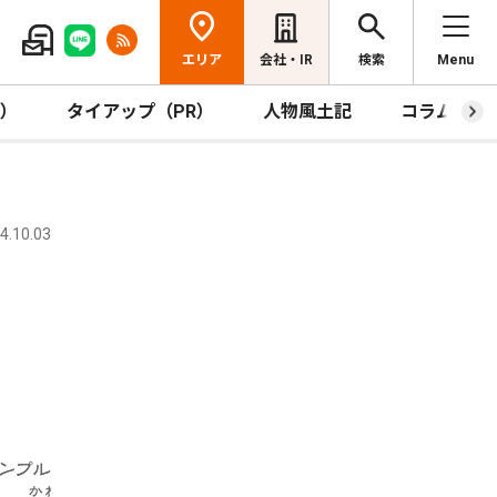
エリア
会社・IR
検索
Menu
R）
タイアップ（PR）
人物風土記
コラム
.10.03