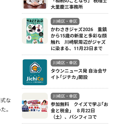
「相続のことなら」 税理士
大里慶三事務所
「お気
川崎区・幸区
かわさきジャズ2026 重鎮
から15歳の新星と多彩な顔
触れ 川崎駅周辺がジャズ
に染まる、11月23日まで
川崎区・幸区
タウンニュース発 自治会サ
イト｢ジチカ｣開設
川崎区・幸区
別式な
参加無料 クイズで学ぶ｢お
めた。
金と税金｣ ８月22日
（土）、パシフィコで