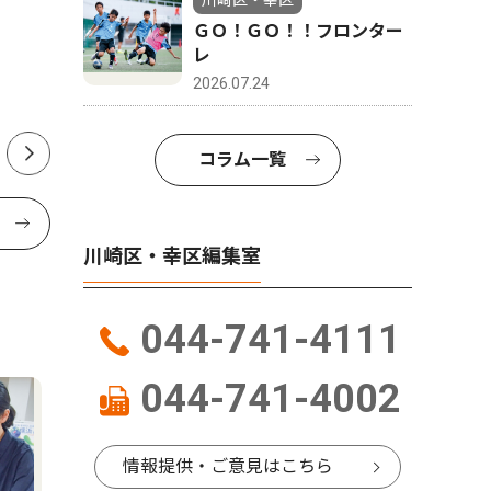
かわさきジャズ2026 重鎮か
鉄の製造
川崎区・幸区
ら15歳の新星と多彩な顔触
ＧＯ！ＧＯ！！フロンター
Ｅで、夏
レ
れ 川崎駅周辺がジャズに染
2026.07.24
まる、11月23日まで
コラム一覧
川崎区・幸区編集室
044-741-4111
044-741-4002
情報提供・ご意見はこちら