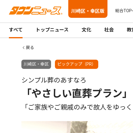
川崎区・幸区版
総合TOP
すべて
トップニュース
文化
社会
教
戻る
川崎区・幸区
ピックアップ（PR）
シンプル葬のあすなろ
「やさしい直葬プラン」
「ご家族やご親戚のみで故人をゆっく