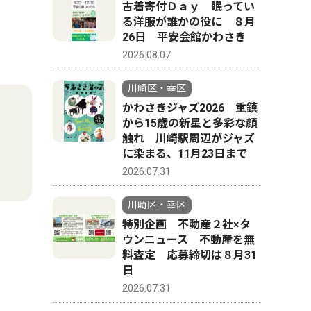
古着寄付Ｄａｙ 眠ってい
る洋服が誰かの役に ８月
26日 平安会館かわさき
2026.08.07
川崎区・幸区
かわさきジャズ2026 重鎮
から15歳の新星と多彩な顔
触れ 川崎駅周辺がジャズ
に染まる、11月23日まで
2026.07.31
川崎区・幸区
特別企画 不動産２社×タ
ウンニュース 不動産を無
料査定 応募締切は８月31
日
2026.07.31