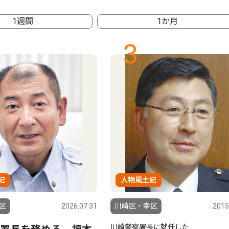
1週間
1か月
3
記
人物風土記
区
2026.07.31
川崎区・幸区
2015
川崎警察署長に就任した