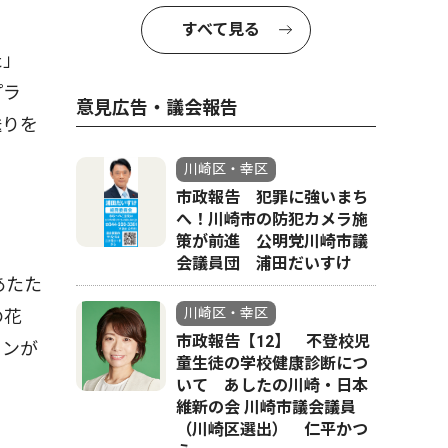
すべて見る
た」
プラ
意見広告・議会報告
送りを
川崎区・幸区
市政報告 犯罪に強いまち
へ！川崎市の防犯カメラ施
策が前進 公明党川崎市議
会議員団 浦田だいすけ
あたた
川崎区・幸区
の花
市政報告【12】 不登校児
ランが
童生徒の学校健康診断につ
いて あしたの川崎・日本
維新の会 川崎市議会議員
（川崎区選出） 仁平かつ