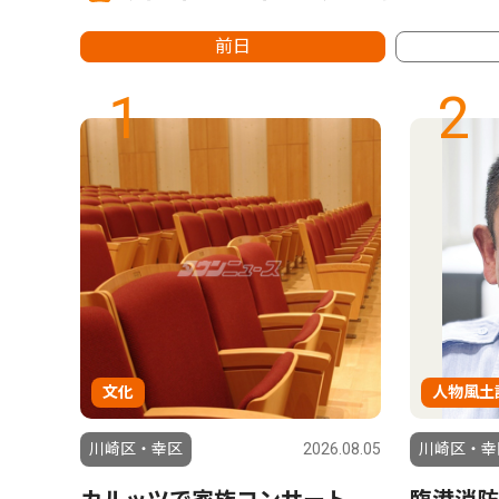
前日
1
2
文化
人物風土
6.07.24
川崎区・幸区
2026.08.05
川崎区・幸