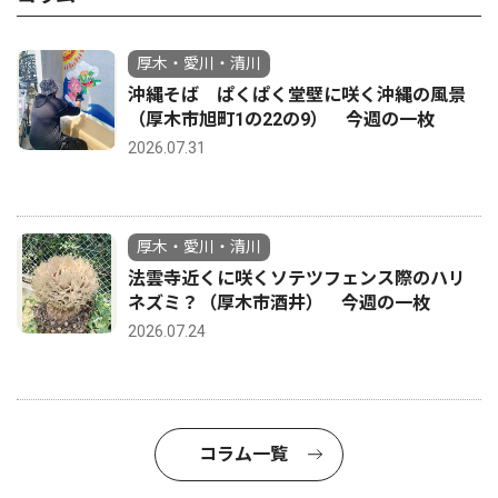
厚木・愛川・清川
沖縄そば ぱくぱく堂壁に咲く沖縄の風景
（厚木市旭町1の22の9） 今週の一枚
2026.07.31
厚木・愛川・清川
法雲寺近くに咲くソテツフェンス際のハリ
ネズミ？（厚木市酒井） 今週の一枚
2026.07.24
コラム一覧