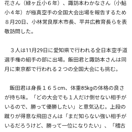
花さん（緑ヶ丘小６年）、諏訪本わかなさん（小鮎
小４年）が極真空手の全国大会出場を報告するため
８月20日、小林常良厚木市長、平井広教育長らを表
敬訪問した。
３人は11月29日に愛知県で行われる全日本空手道
選手権の組手の部に出場。飯田君と諏訪本さんは同
月に東京都で行われる２つの全国大会にも挑む。
飯田君は身長１６５cm、体重85kgの体格の良さ
が持ち味。「どの大会でも１人だけ倒せない相手が
いるので、勝って優勝したい」と意気込む。上段の
蹴りが得意な飛田さんは「まだ知らない強い相手が
いるだろうけど、勝って一位になりたい」、「稽古