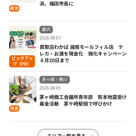
派、福田市長に
政治
藤沢
2026.08.07
買取店わかば 湘南モールフィル店 テ
レカ・お酒を現金化 強化キャンペーン
ピックアッ
８月20日まで
プ（PR）
茅ヶ崎・寒川
2026.08.05
茅ヶ崎商工会議所青年部 熊本地震受け
募金活動 茅ケ崎駅頭で呼びかけ
社会