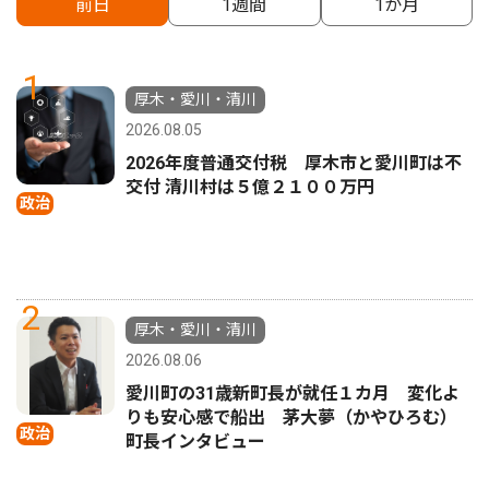
前日
1週間
1か月
1
厚木・愛川・清川
2026.08.05
2026年度普通交付税 厚木市と愛川町は不
交付 清川村は５億２１００万円
政治
2
厚木・愛川・清川
2026.08.06
愛川町の31歳新町長が就任１カ月 変化よ
りも安心感で船出 茅大夢（かやひろむ）
政治
町長インタビュー