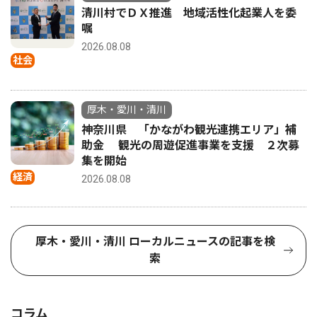
清川村でＤＸ推進 地域活性化起業人を委
嘱
2026.08.08
社会
厚木・愛川・清川
神奈川県 「かながわ観光連携エリア」補
助金 観光の周遊促進事業を支援 ２次募
集を開始
経済
2026.08.08
厚木・愛川・清川 ローカルニュースの記事を検
索
コラム