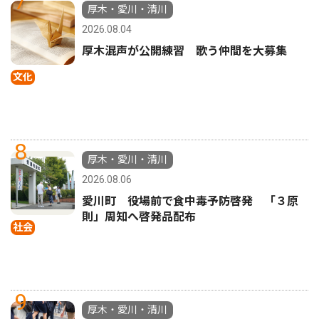
7
厚木・愛川・清川
2026.08.04
厚木混声が公開練習 歌う仲間を大募集
文化
8
厚木・愛川・清川
2026.08.06
愛川町 役場前で食中毒予防啓発 「３原
則」周知へ啓発品配布
社会
9
厚木・愛川・清川