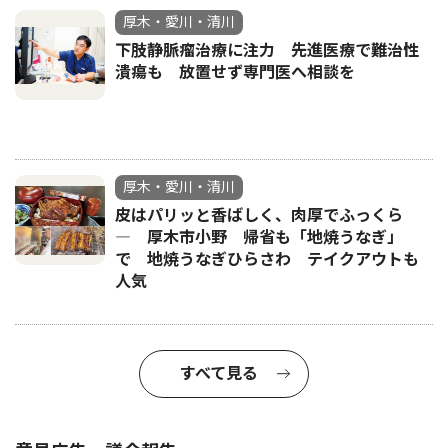
厚木・愛川・清川
下肢静脈瘤治療に注力 先進医療で難治性
潰瘍も 放置せず専門医へ相談を
厚木・愛川・清川
皮はパリッと香ばしく、肉厚でふっくら
― 厚木市小野 帰省も「地焼うなぎ」
で 地焼うなぎひらさわ テイクアウトも
人気
すべて見る