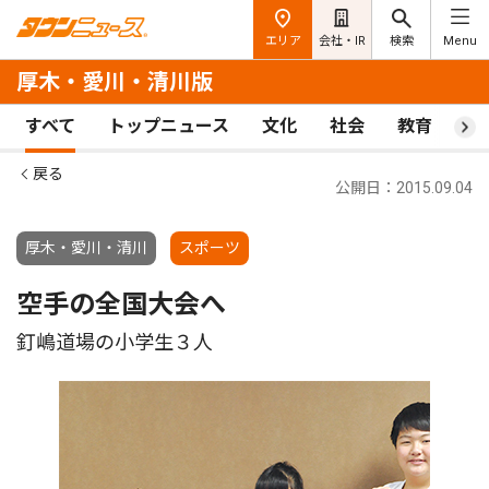
エリア
会社・IR
検索
Menu
厚木・愛川・清川版
すべて
トップニュース
文化
社会
教育
ス
戻る
公開日：2015.09.04
厚木・愛川・清川
スポーツ
空手の全国大会へ
釘嶋道場の小学生３人