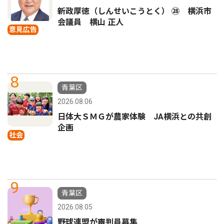
新政厚徳（しんせいこうとく） ㉘ 横浜市
会議員 横山 正人
意見広告
8
青葉区
2026.08.06
日体大ＳＭＧが農家体験 JA横浜との共創
企画
社会
9
青葉区
2026.08.05
野球連盟が審判員募集