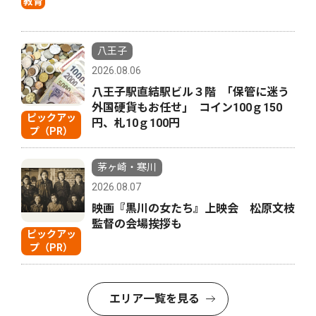
教育
八王子
2026.08.06
八王子駅直結駅ビル３階 ｢保管に迷う
外国硬貨もお任せ｣ コイン100ｇ150
ピックアッ
円、札10ｇ100円
プ（PR）
茅ヶ崎・寒川
2026.08.07
映画『黒川の女たち』上映会 松原文枝
監督の会場挨拶も
ピックアッ
プ（PR）
エリア一覧を見る