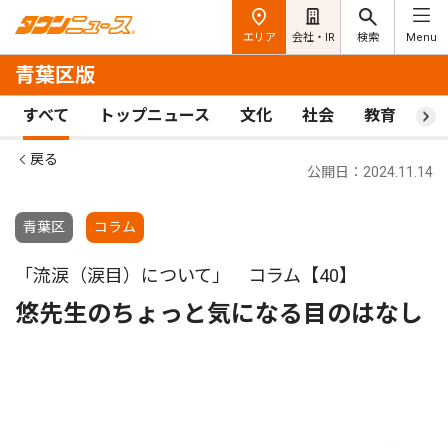
エリア
会社・IR
検索
Menu
青葉区版
すべて
トップニュース
文化
社会
教育
ス
戻る
公開日：2024.11.14
青葉区
コラム
「流涙（涙目）について」 コラム【40】
悠先生のちょっと気になる目のはなし