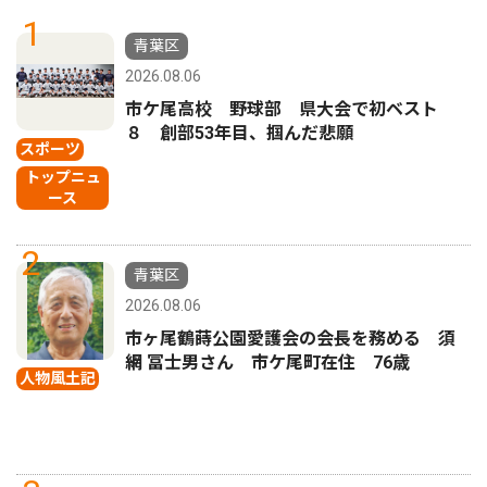
1
青葉区
2026.08.06
市ケ尾高校 野球部 県大会で初ベスト
８ 創部53年目、掴んだ悲願
スポーツ
トップニュ
ース
2
青葉区
2026.08.06
市ヶ尾鶴蒔公園愛護会の会長を務める 須
網 冨士男さん 市ケ尾町在住 76歳
人物風土記