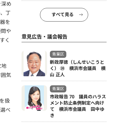
を深め
で、丁
すべて見る
聴器を
疑問や
意見広告・議会報告
すく
青葉区
新政厚徳（しんせいこうと
立地
く） ㉘ 横浜市会議員 横
雰囲気
山 正人
青葉区
市政報告 70 議員のハラス
を扱
メント防止条例制定へ向け
て 横浜市会議員 田中ゆ
が選べ
き