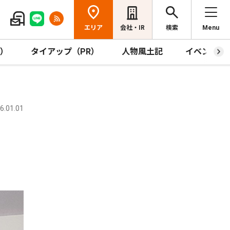
エリア
会社・IR
検索
Menu
R）
タイアップ（PR）
人物風土記
イベント
.01.01