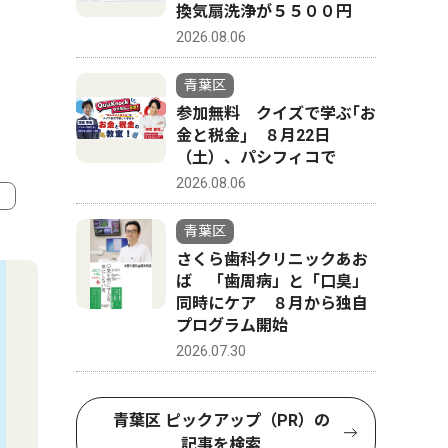
換気扇洗浄が５５００円
2026.08.06
青葉区
参加無料 クイズで学ぶ｢お
金と税金｣ ８月22日
（土）、パシフィコで
2026.08.06
青葉区
4
5
さくら歯科クリニックあお
ば 「歯周病」と「口臭」
同時にケア ８月から独自
プログラム開始
2026.07.30
青葉区 ピックアップ（PR）の
記事を検索