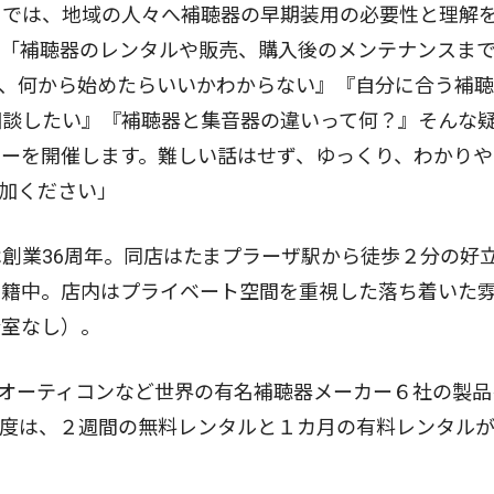
」では、地域の人々へ補聴器の早期装用の必要性と理解
。「補聴器のレンタルや販売、購入後のメンテナンスま
で、何から始めたらいいかわからない』『自分に合う補
相談したい』『補聴器と集音器の違いって何？』そんな
ーを開催します。難しい話はせず、ゆっくり、わかりや
加ください」
創業36周年。同店はたまプラーザ駅から徒歩２分の好
在籍中。店内はプライベート空間を重視した落ち着いた
合室なし）。
オーティコンなど世界の有名補聴器メーカー６社の製品
制度は、２週間の無料レンタルと１カ月の有料レンタル
。