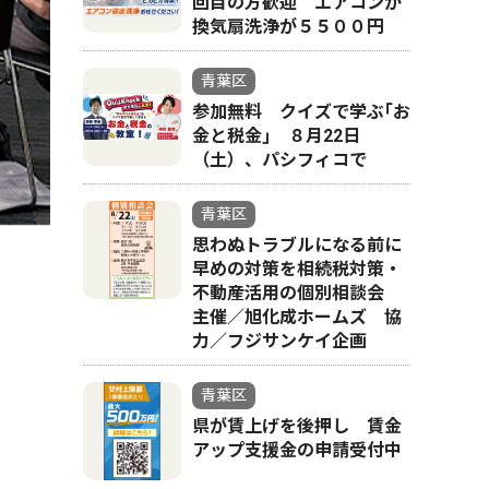
回目の方歓迎 エアコンか
換気扇洗浄が５５００円
青葉区
参加無料 クイズで学ぶ｢お
金と税金｣ ８月22日
（土）、パシフィコで
青葉区
思わぬトラブルになる前に
早めの対策を相続税対策・
不動産活用の個別相談会
主催／旭化成ホームズ 協
力／フジサンケイ企画
青葉区
県が賃上げを後押し 賃金
アップ支援金の申請受付中