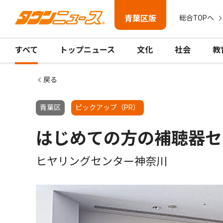
青葉区版
総合TOPへ
すべて
トップニュース
文化
社会
教
戻る
青葉区
ピックアップ（PR）
はじめての方の補聴器セ
ヒヤリングセンター神奈川