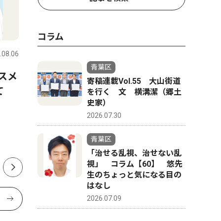
社会
ピックアッ
コラム
.08.06
青葉区
2026.08.01
青葉区
青葉区
スメ
山中市長、パワハラ認定受け
奥様応援
寄稿連載Vol.55 大山街道
けて
告発職員に直接謝罪 「初め
目の方歓
を行く 文 横溝潔（郷土
史家）
て人権の意味を理解できた」
扇洗浄が
2026.07.30
青葉区
「治せる乱視、治せない乱
視」 コラム【60】 悠先
生のちょっと気になる目の
はなし
2026.07.09