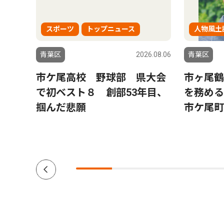
スポーツ
トップニュース
人物風土
0.01.16
青葉区
2026.08.06
青葉区
カ所３０
市ケ尾高校 野球部 県大会
市ヶ尾鶴
で初ベスト８ 創部53年目、
を務め
認
掴んだ悲願
市ケ尾町
に聞