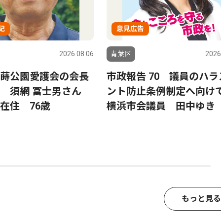
記
意見広告
2026.08.06
青葉区
2026
蒔公園愛護会の会長
市政報告 70 議員のハラ
る 須網 冨士男さん
ント防止条例制定へ向
在住 76歳
横浜市会議員 田中ゆき
もっと見る