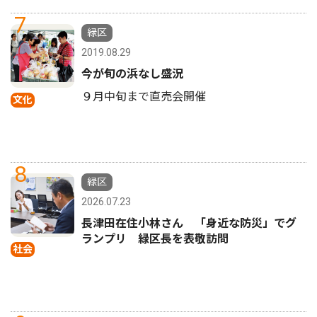
7
緑区
2019.08.29
今が旬の浜なし盛況
９月中旬まで直売会開催
文化
8
緑区
2026.07.23
長津田在住小林さん 「身近な防災」でグ
ランプリ 緑区長を表敬訪問
社会