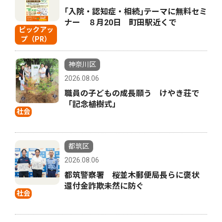
｢入院・認知症・相続｣テーマに無料セミ
ナー ８月20日 町田駅近くで
ピックアッ
プ（PR）
神奈川区
2026.08.06
職員の子どもの成長願う けやき荘で
「記念植樹式」
社会
都筑区
2026.08.06
都筑警察署 桜並木郵便局長らに褒状
還付金詐欺未然に防ぐ
社会