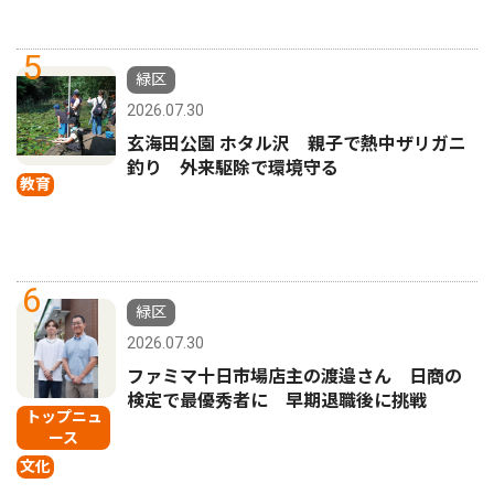
5
緑区
2026.07.30
玄海田公園 ホタル沢 親子で熱中ザリガニ
釣り 外来駆除で環境守る
教育
6
緑区
2026.07.30
ファミマ十日市場店主の渡邉さん 日商の
検定で最優秀者に 早期退職後に挑戦
トップニュ
ース
文化