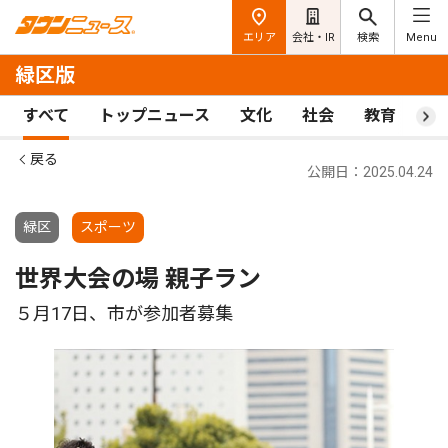
エリア
会社・IR
検索
Menu
緑区版
すべて
トップニュース
文化
社会
教育
ス
戻る
公開日：2025.04.24
緑区
スポーツ
世界大会の場 親子ラン
５月17日、市が参加者募集