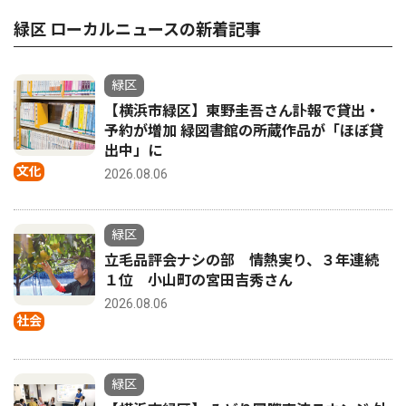
緑区 ローカルニュースの新着記事
緑区
【横浜市緑区】東野圭吾さん訃報で貸出・
予約が増加 緑図書館の所蔵作品が「ほぼ貸
出中」に
文化
2026.08.06
緑区
立毛品評会ナシの部 情熱実り、３年連続
１位 小山町の宮田吉秀さん
2026.08.06
社会
緑区