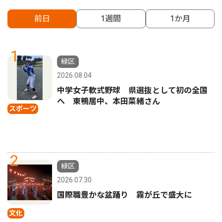
前日
1週間
1か月
1
緑区
2026.08.04
中学女子軟式野球 県選抜として初の全国
へ 東鴨居中、本田菜緒さん
スポーツ
2
緑区
2026.07.30
国際職豊かな盆踊り 霧が丘で盛大に
文化