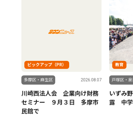
ピックアップ（PR）
教育
多摩区・麻生区
2026.08.07
戸塚区・泉
川崎西法人会 企業向け財務
いずみ野
セミナー ９月３日 多摩市
露 中学
民館で