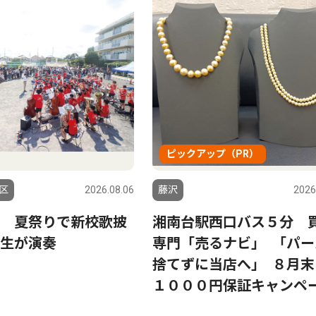
ピックアップ（PR）
区
2026.08.06
藤沢
2026
 夏祭りで新校歌披
湘南台駅西口バス５分 
生が演奏
専門「売るナビ」 ｢パー
捨てずに当店へ｣ ８月末
１０００円保証キャンペ