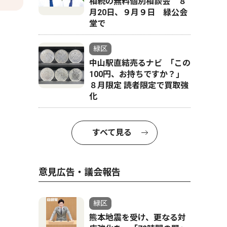
相続の無料個別相談会 ８
月20日、９月９日 緑公会
堂で
緑区
中山駅直結売るナビ ｢この
100円、お持ちですか？｣
８月限定 読者限定で買取強
化
すべて見る
意見広告・議会報告
緑区
熊本地震を受け、更なる対