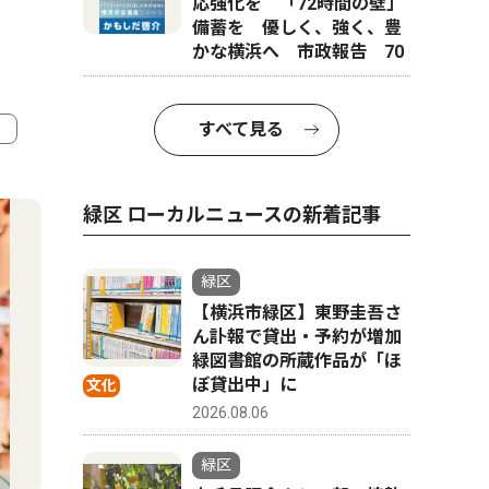
応強化を 「72時間の壁」
備蓄を 優しく、強く、豊
かな横浜へ 市政報告 70
すべて見る
4
5
緑区 ローカルニュースの新着記事
緑区
【横浜市緑区】東野圭吾さ
ん訃報で貸出・予約が増加
緑図書館の所蔵作品が「ほ
ぼ貸出中」に
文化
2026.08.06
緑区
社会
スポーツ