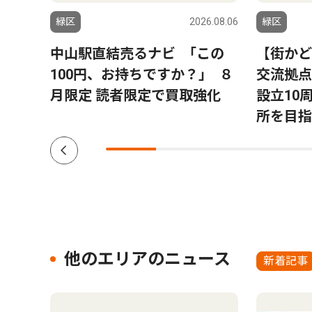
6.08.06
緑区
2026.08.06
緑区
子ど
中山駅直結売るナビ ｢この
【街かど
日、緑
100円、お持ちですか？｣ ８
交流拠点
月限定 読者限定で買取強化
設立10
所を目指
他のエリアのニュース
新着記事