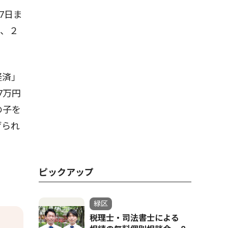
7日ま
も、２
経済」
7万円
の子を
げられ
ピックアップ
緑区
税理士・司法書士による