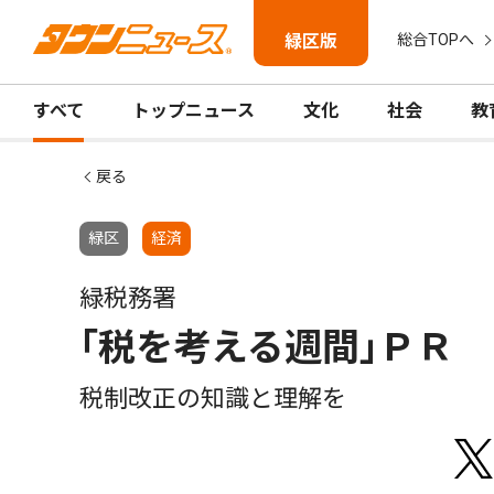
緑区版
総合TOPへ
すべて
トップニュース
文化
社会
教
戻る
緑区
経済
緑税務署
｢税を考える週間｣ＰＲ
税制改正の知識と理解を