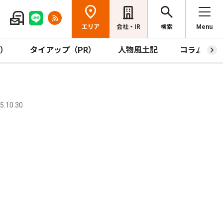
エリア
会社・IR
検索
Menu
R）
タイアップ（PR）
人物風土記
コラム
.10.30