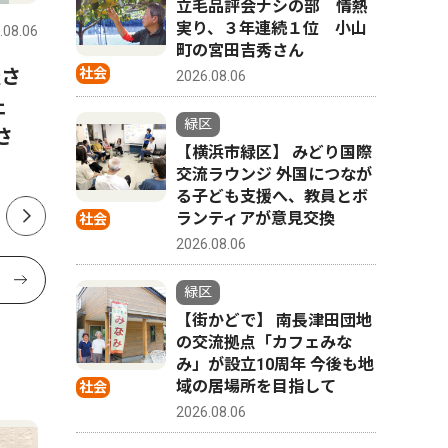
立毛品評会ナシの部 情熱
実り、３年連続１位 小山
.08.06
緑区
2026.08.06
緑区
町の宮田吉秀さん
催さ
霧が丘 カフェで「念願の」
社会
中学女子
2026.08.06
ェ
落語会 ４年目迎えた「車座
して初の
緑区
さ
トーク」
本田菜緒
【横浜市緑区】 みどり国際
交流ラウンジ 外国につなが
る子ども支援へ、教員とボ
ランティアが意見交換
社会
2026.08.06
緑区
【街かどで】 南長津田団地
の交流拠点「カフェみな
み」が設立10周年 今後も地
域の居場所を目指して
社会
2026.08.06