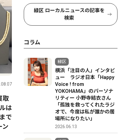
緑区 ローカルニュースの記事を
検索
コラム
緑区
横浜「注目の人」インタビ
ュー ラジオ日本「Happy
Voice ! from
.08.07
YOKOHAMA」のパーソナ
買取
リティー 小野寺結衣さん
「孤独を救ってくれたラジ
ルは
オで、今度は私が誰かの居
まで
場所になりたい」
ーン
2026.06.13