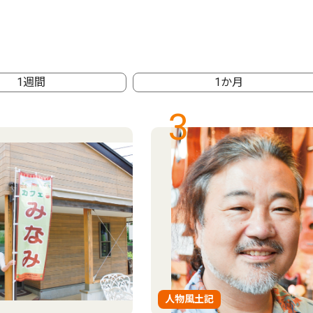
1週間
1か月
3
人物風土記