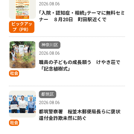
2026.08.06
｢入院・認知症・相続｣テーマに無料セミ
ナー ８月20日 町田駅近くで
ピックアッ
プ（PR）
神奈川区
2026.08.06
職員の子どもの成長願う けやき荘で
「記念植樹式」
社会
都筑区
2026.08.06
都筑警察署 桜並木郵便局長らに褒状
還付金詐欺未然に防ぐ
社会