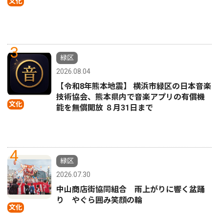
文化
3
緑区
2026.08.04
【令和8年熊本地震】 横浜市緑区の日本音楽
技術協会、熊本県内で音楽アプリの有償機
文化
能を無償開放 ８月31日まで
4
緑区
2026.07.30
中山商店街協同組合 雨上がりに響く盆踊
り やぐら囲み笑顔の輪
文化