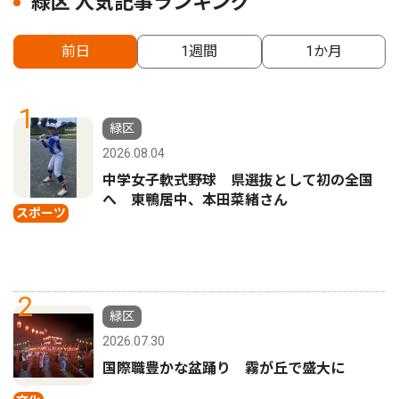
緑区 人気記事ランキング
前日
1週間
1か月
1
緑区
2026.08.04
中学女子軟式野球 県選抜として初の全国
へ 東鴨居中、本田菜緒さん
スポーツ
2
緑区
2026.07.30
国際職豊かな盆踊り 霧が丘で盛大に