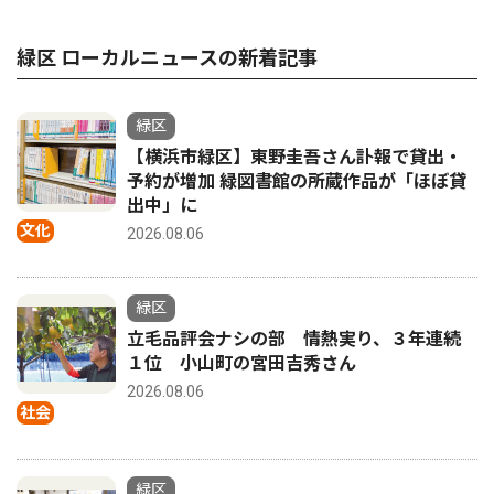
緑区 ローカルニュースの新着記事
緑区
【横浜市緑区】東野圭吾さん訃報で貸出・
予約が増加 緑図書館の所蔵作品が「ほぼ貸
出中」に
文化
2026.08.06
緑区
立毛品評会ナシの部 情熱実り、３年連続
１位 小山町の宮田吉秀さん
2026.08.06
社会
緑区