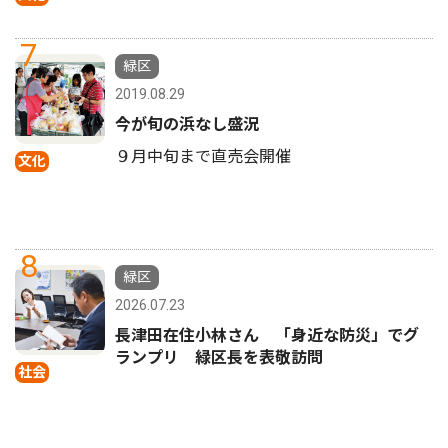
7
緑区
2019.08.29
今が旬の浜なし盛況
９月中旬まで直売会開催
文化
8
緑区
2026.07.23
長津田在住小林さん 「身近な防災」でグ
ランプリ 緑区長を表敬訪問
社会