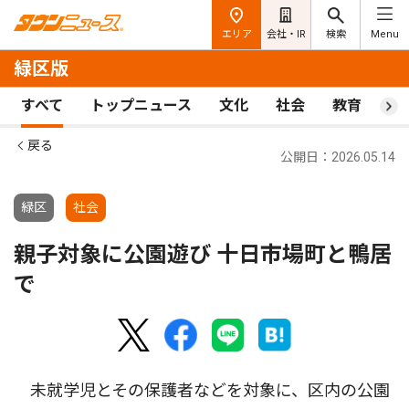
エリア
会社・IR
検索
Menu
緑区版
すべて
トップニュース
文化
社会
教育
ス
戻る
公開日：2026.05.14
緑区
社会
親子対象に公園遊び 十日市場町と鴨居
で
未就学児とその保護者などを対象に、区内の公園