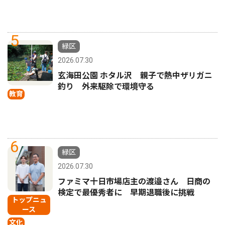
5
緑区
2026.07.30
玄海田公園 ホタル沢 親子で熱中ザリガニ
釣り 外来駆除で環境守る
教育
6
緑区
2026.07.30
ファミマ十日市場店主の渡邉さん 日商の
検定で最優秀者に 早期退職後に挑戦
トップニュ
ース
文化