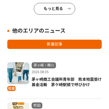
もっと見る
他のエリアのニュース
新着記事
茅ヶ崎・寒川
2026.08.05
茅ヶ崎商工会議所青年部 熊本地震受け
募金活動 茅ケ崎駅頭で呼びかけ
社会
町田