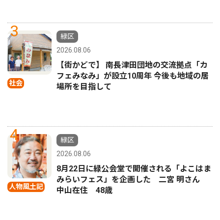
3
緑区
2026.08.06
【街かどで】 南長津田団地の交流拠点「カ
フェみなみ」が設立10周年 今後も地域の居
社会
場所を目指して
4
緑区
2026.08.06
8月22日に緑公会堂で開催される「よこはま
みらいフェス」を企画した 二宮 明さん
人物風土記
中山在住 48歳