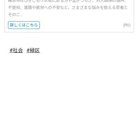
横浜市はひきこもり状態にある方や生きづらさ、対人関係の悩み、
不登校、進路や就労への不安など、さまざまな悩みを抱える若者と
そのご...
詳しくはこちら
(PR)
#社会
#緑区