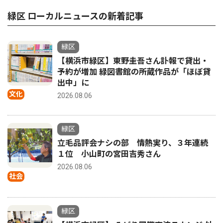
緑区 ローカルニュースの新着記事
緑区
【横浜市緑区】東野圭吾さん訃報で貸出・
予約が増加 緑図書館の所蔵作品が「ほぼ貸
出中」に
文化
2026.08.06
緑区
立毛品評会ナシの部 情熱実り、３年連続
１位 小山町の宮田吉秀さん
2026.08.06
社会
緑区