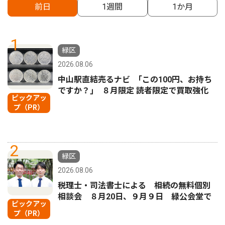
前日
1週間
1か月
1
緑区
2026.08.06
中山駅直結売るナビ ｢この100円、お持ち
ですか？｣ ８月限定 読者限定で買取強化
ピックアッ
プ（PR）
2
緑区
2026.08.06
税理士・司法書士による 相続の無料個別
相談会 ８月20日、９月９日 緑公会堂で
ピックアッ
プ（PR）