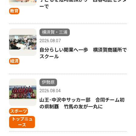
ーで
教育
横須賀・三浦
2026.08.07
自分らしい開業へ一歩 横須賀商議所で
スクール
経済
伊勢原
2026.08.04
山王･中沢中サッカー部 合同チーム初
の県制覇 竹馬の友が一丸に
スポーツ
トップニュ
ース