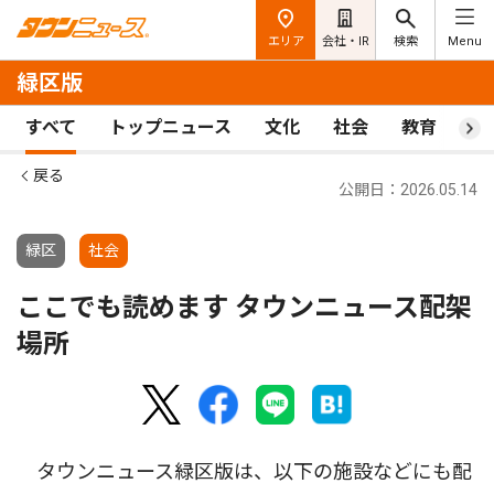
エリア
会社・IR
検索
Menu
緑区版
すべて
トップニュース
文化
社会
教育
ス
戻る
公開日：2026.05.14
緑区
社会
ここでも読めます タウンニュース配架
場所
タウンニュース緑区版は、以下の施設などにも配