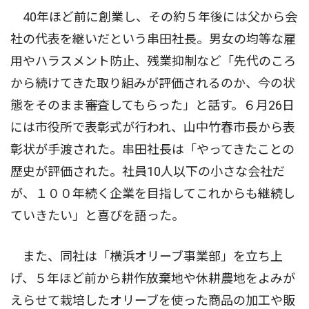
40年ほど前に創業し、その約５年後には父から会
社の代表を継いだという串田社長。男女の均等な雇
用やハラスメント防止、残業抑制など「先代のころ
から続けてきた取り組みが評価されるのか、今の状
態をそのまま審査してもらった」と話す。６月26日
には市役所で表彰式が行われ、山中竹春市長から表
彰状が手渡された。串田社長は「やってきたことの
歴史が評価された。社員10人以下の小さな会社だ
が、１００年続く企業を目指してこれからも継続し
ていきたい」と喜びを語った。
また、同社は「横浜オリーブ事業部」を立ち上
げ、５年ほど前から耕作放棄地や休耕農地をよみが
えらせて栽培したオリーブを使った商品の加工や販