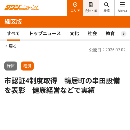
エリア
会社・IR
検索
Menu
緑区版
すべて
トップニュース
文化
社会
教育
ス
戻る
公開日：2026.07.02
緑区
経済
市認証4制度取得 鴨居町の串田設備
を表彰 健康経営などで実績