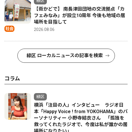
緑区
【街かどで】 南長津田団地の交流拠点「カ
フェみなみ」が設立10周年 今後も地域の居
場所を目指して
社会
2026.08.06
緑区 ローカルニュースの記事を検索
コラム
緑区
横浜「注目の人」インタビュー ラジオ日
本「Happy Voice ! from YOKOHAMA」のパ
ーソナリティー 小野寺結衣さん 「孤独を
救ってくれたラジオで、今度は私が誰かの居
場所になりたい」