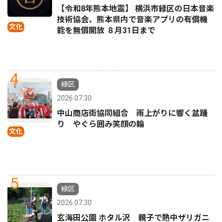
【令和8年熊本地震】 横浜市緑区の日本音楽
技術協会、熊本県内で音楽アプリの有償機
文化
能を無償開放 ８月31日まで
4
緑区
2026.07.30
中山商店街協同組合 雨上がりに響く盆踊
り やぐら囲み笑顔の輪
文化
5
緑区
2026.07.30
玄海田公園 ホタル沢 親子で熱中ザリガニ