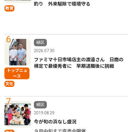
釣り 外来駆除で環境守る
教育
6
緑区
2026.07.30
ファミマ十日市場店主の渡邉さん 日商の
検定で最優秀者に 早期退職後に挑戦
トップニュ
ース
文化
7
緑区
2019.08.29
今が旬の浜なし盛況
９月中旬まで直売会開催