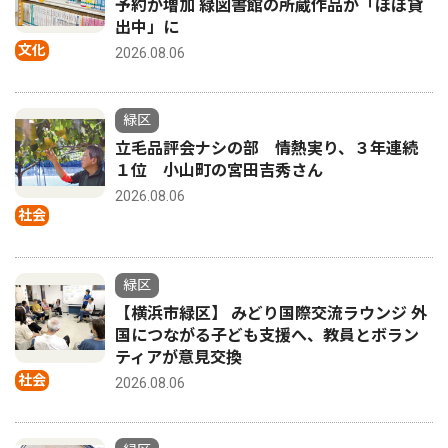
予約が増加 緑図書館の所蔵作品が「ほぼ貸
出中」に
文化
2026.08.06
緑区
立毛品評会ナシの部 情熱実り、３年連続
１位 小山町の宮田吉秀さん
2026.08.06
社会
緑区
【横浜市緑区】 みどり国際交流ラウンジ 外
国につながる子ども支援へ、教員とボラン
ティアが意見交換
社会
2026.08.06