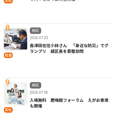
文化
8
緑区
2026.07.23
長津田在住小林さん 「身近な防災」でグ
ランプリ 緑区長を表敬訪問
社会
9
緑区
2026.07.30
入場無料 鹿鳴館フォーラム えがお寄席
も開催
文化