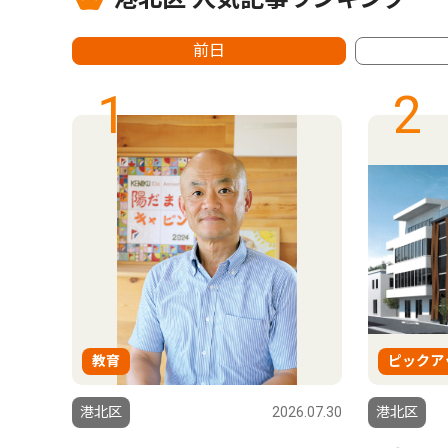
前日
1
2
教育
ピックア
9.08.15
港北区
2026.07.30
港北区