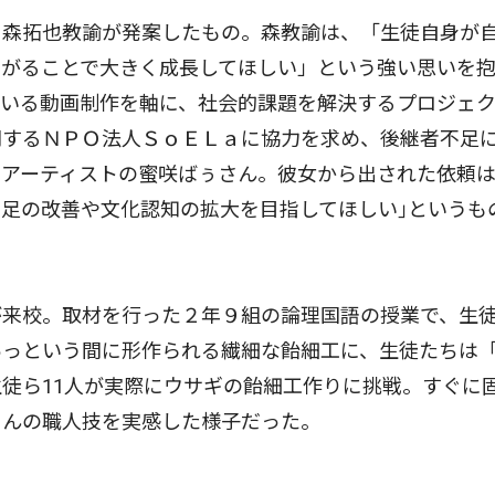
森拓也教諭が発案したもの。森教諭は、「生徒自身が
ながることで大きく成長してほしい」という強い思いを
でいる動画制作を軸に、社会的課題を解決するプロジェ
開するＮＰＯ法人ＳｏＥＬａに協力を求め、後継者不足
工アーティストの蜜咲ばぅさん。彼女から出された依頼は
足の改善や文化認知の拡大を目指してほしい｣というも
来校。取材を行った２年９組の論理国語の授業で、生
あっという間に形作られる繊細な飴細工に、生徒たちは
徒ら11人が実際にウサギの飴細工作りに挑戦。すぐに
さんの職人技を実感した様子だった。