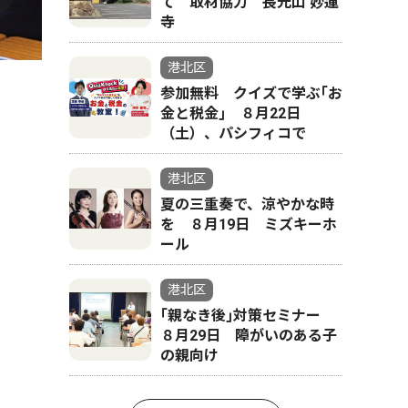
て 取材協力 長光山 妙蓮
寺
港北区
参加無料 クイズで学ぶ｢お
金と税金｣ ８月22日
（土）、パシフィコで
港北区
夏の三重奏で、涼やかな時
を ８月19日 ミズキーホ
ール
港北区
｢親なき後｣対策セミナー
８月29日 障がいのある子
の親向け