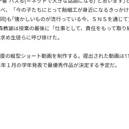
一番"バズる(＝ネットで大きな話題になる)"と思います｣
述べ、「今の子たちにとって飴細工が身近になるきっか
(同)も｢懐かしいものが流行っている今、ＳＮＳを通じて
森教諭は授業の最後に「仕事として、責任をもって取り
を求め生徒らに呼び掛けた。
の縦型ショート動画を制作する。提出された動画は11
来年１月の学年発表で最優秀作品が決定する予定だ。