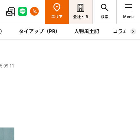
エリア
会社・IR
検索
Menu
R）
タイアップ（PR）
人物風土記
コラム
.09.11