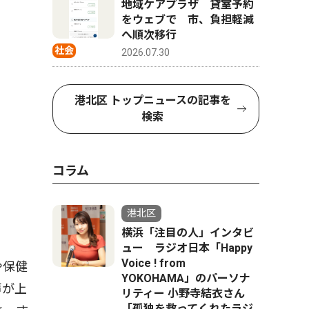
地域ケアプラザ 貸室予約
をウェブで 市、負担軽減
へ順次移行
社会
2026.07.30
港北区 トップニュースの記事を
検索
コラム
港北区
横浜「注目の人」インタビ
ュー ラジオ日本「Happy
Voice ! from
や保健
YOKOHAMA」のパーソナ
声が上
リティー 小野寺結衣さん
「孤独を救ってくれたラジ