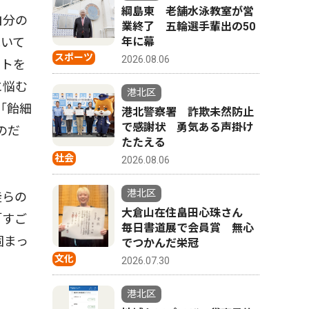
綱島東 老舗水泳教室が営
自分の
業終了 五輪選手輩出の50
年に幕
抱いて
スポーツ
2026.08.06
クトを
に悩む
港北区
｢飴細
港北警察署 詐欺未然防止
で感謝状 勇気ある声掛け
のだ
たたえる
社会
2026.08.06
港北区
徒らの
大倉山在住畠田心珠さん
「すご
毎日書道展で会員賞 無心
固まっ
でつかんだ栄冠
文化
2026.07.30
港北区