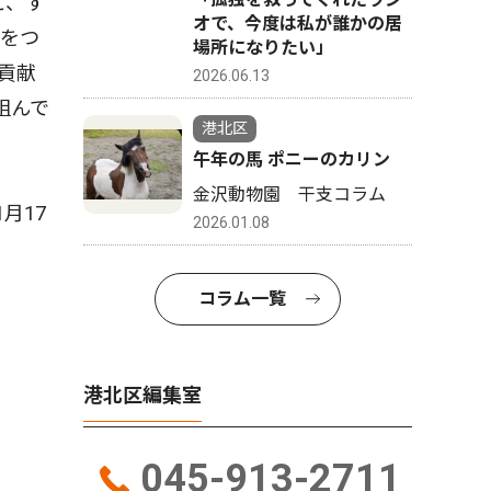
と、す
オで、今度は私が誰かの居
けをつ
場所になりたい」
貢献
2026.06.13
組んで
港北区
午年の馬 ポニーのカリン
金沢動物園 干支コラム
月17
2026.01.08
コラム一覧
港北区編集室
045-913-2711