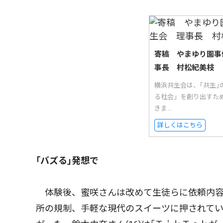
寄稿 やまゆり園事
事長 村松紀美枝
横浜共生会は、｢共生
る社会」を創り出すた
きま...
詳しくはこちら
｢バズる｣発想で
体験後、蜜咲さんは改めて生徒らに依頼内容
所の規制、手軽な現代のスイーツに押されて