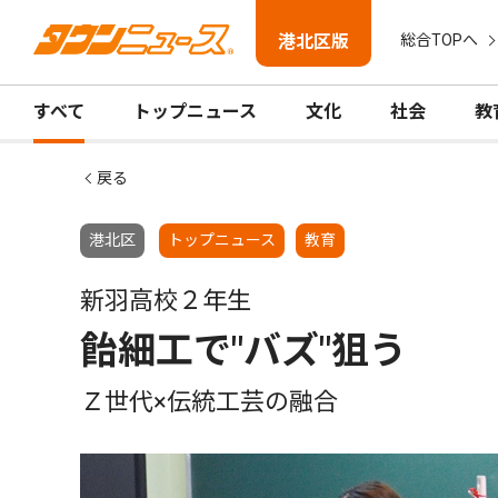
港北区版
総合TOPへ
すべて
トップニュース
文化
社会
教
戻る
港北区
トップニュース
教育
新羽高校２年生
飴細工で"バズ"狙う
Ｚ世代×伝統工芸の融合